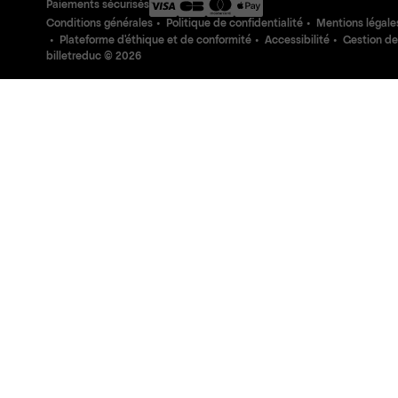
Paiements sécurisés
Conditions générales
Politique de confidentialité
Mentions légale
Plateforme d'éthique et de conformité
Accessibilité
Gestion de
billetreduc ©
2026