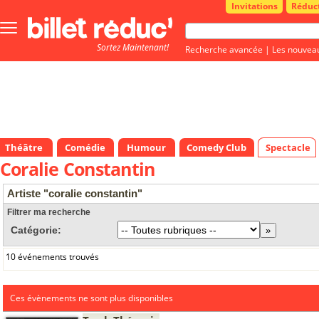
Invitations
Réduc
Bouton
menu
Sortez Maintenant!
principale
Recherche avancée
|
Les nouvea
Théâtre
Comédie
Humour
Comedy Club
Spectacle
Coralie Constantin
Artiste "coralie constantin"
Filtrer ma recherche
Catégorie:
10 événements trouvés
Ces évènements ne sont plus disponibles