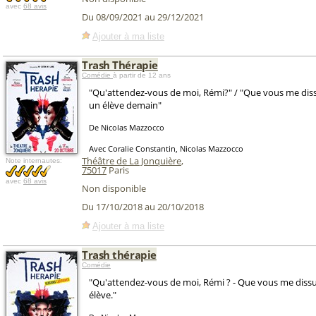
avec
68 avis
Du 08/09/2021 au 29/12/2021
Ajouter à ma liste
Trash Thérapie
Comédie
à partir de 12 ans
"Qu'attendez-vous de moi, Rémi?" / "Que vous me dis
un élève demain"
De Nicolas Mazzocco
Avec Coralie Constantin, Nicolas Mazzocco
Théâtre de La Jonquière
,
Note internautes:
75017
Paris
avec
68 avis
Non disponible
Du 17/10/2018 au 20/10/2018
Ajouter à ma liste
Trash thérapie
Comédie
"Qu'attendez-vous de moi, Rémi ? - Que vous me dissu
élève."