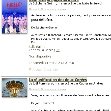
de Stéphane Guérin, mis en scène par Isabelle Servol
Théâtre > Théâtre contemporain
Au terme de trois jours de procès, neuf jurés se réuniss
pour délibérer.
De Stéphane Guérin
Avec Bastien Blanchard, Bernard Cicéron, Pierre Constantin, Ma
Philippe Degry, Kenan Fageul, Sophie Picard, Coralie Sucheyre
Kuip
Salle Raimu
,
Cannes La Bocca (
06
)
Non disponible
Le samedi 13 mai 2023 à 00h00
Ajouter à ma liste
La réunification des deux Corées
de Joël Pommerat, mis en scène par Catherine Andrea
Théâtre > Théâtre contemporain
Vingt scènes sur les illusions de l'union entre les êtres.
De Joël Pommerat
Avec Viatcheslav Ardachev, Nora Baguenane, Abdelkrim Bahlou