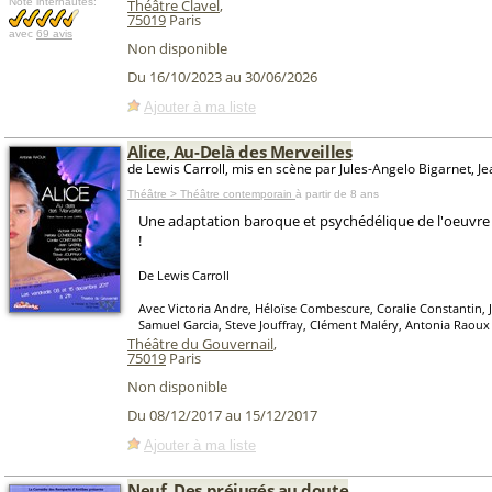
Note internautes:
Théâtre Clavel
,
75019
Paris
avec
69 avis
Non disponible
Du 16/10/2023 au 30/06/2026
Ajouter à ma liste
Alice, Au-Delà des Merveilles
de Lewis Carroll, mis en scène par Jules-Angelo Bigarnet, Je
Théâtre > Théâtre contemporain
à partir de 8 ans
Une adaptation baroque et psychédélique de l'oeuvre 
!
De Lewis Carroll
Avec Victoria Andre, Héloïse Combescure, Coralie Constantin, J
Samuel Garcia, Steve Jouffray, Clément Maléry, Antonia Raoux
Théâtre du Gouvernail
,
75019
Paris
Non disponible
Du 08/12/2017 au 15/12/2017
Ajouter à ma liste
Neuf, Des préjugés au doute