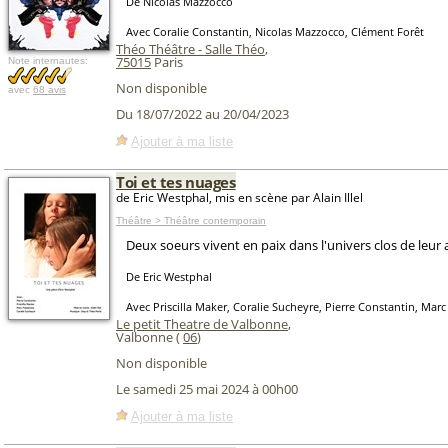
De Nicolas Mazzocco
Avec Coralie Constantin, Nicolas Mazzocco, Clément Forêt
Théo Théâtre - Salle Théo
,
75015
Paris
Note internautes:
Non disponible
avec
68 avis
Du 18/07/2022 au 20/04/2023
Ajouter à ma liste
Toi et tes nuages
de Eric Westphal, mis en scène par Alain Illel
Théâtre > Théâtre contemporain
Deux soeurs vivent en paix dans l'univers clos de leu
De Eric Westphal
Avec Priscilla Maker, Coralie Sucheyre, Pierre Constantin, Mar
Le petit Theatre de Valbonne
,
Valbonne (
06
)
Non disponible
Le samedi 25 mai 2024 à 00h00
Ajouter à ma liste