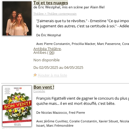
Toi et tes nuages
de Éric Westphal, mis en scène par Alain Illel
Théâtre > Théâtre contemporain
"J'aimerais que tu te révoltes." - Ernestine "Ce qui impo
le jugement des autres, c'est sa certitude à soi." - Adèle
De Éric Westphal
Avec Pierre Constantin, Priscillia Macker, Marc Passerone, Cor
Antibéa Théâtre
,
Antibes (
06
)
Non disponible
Du 02/05/2025 au 04/05/2025
Ajouter à ma liste
Bon vent !
Comédie
François Figattelli vient de gagner le concours du plu
quiche mais... il en est mort étouffé, c'est bête.
De Nicolas Mazzocco, Fred Pierre
Avec Jérôme Cuvilliez, Coralie Constantin, Xavier Sibuet, Nico
Isoart, Marc Frémondière