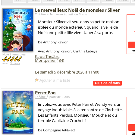
Août
Août
Août
Août
Août
Août
Août
Août
Le merveilleux Noël de monsieur Silver
Théâtre > Jeunesse
à partir de 3 ans
Monsieur Silver vit seul dans sa petite maison
isolée du monde extérieur, quand la veille de
Noël une petite fille vient taper à sa porte.
De Anthony Ravion
v
Avec Anthony Ravion, Cynthia Labeye
Note internautes:
Kawa Théâtre
,
Montpellier
(
34
)
avec
35 avis
Le samedi 5 décembre 2026 à 11h00
Ajouter à ma liste
Peter Pan
Théâtre
à partir de 3 ans
Envolez-vous avec Peter Pan et Wendy vers un
voyage inoubliable, à la rencontre de Clochette,
Les Enfants Perdus, Monsieur Mouche et du
terrible Capitaine Crochet !
De Compagnie Art&Fact
v