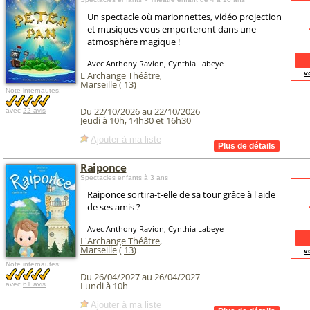
Un spectacle où marionnettes, vidéo projection
et musiques vous emporteront dans une
atmosphère magique !
Avec Anthony Ravion, Cynthia Labeye
v
L'Archange Théâtre
,
Marseille
(
13
)
Note internautes:
Du 22/10/2026 au 22/10/2026
avec
22 avis
Jeudi à 10h, 14h30 et 16h30
Ajouter à ma liste
Raiponce
Spectacles enfants
à 3 ans
Raiponce sortira-t-elle de sa tour grâce à l'aide
de ses amis ?
Avec Anthony Ravion, Cynthia Labeye
L'Archange Théâtre
,
Marseille
(
13
)
v
Note internautes:
Du 26/04/2027 au 26/04/2027
Lundi à 10h
avec
61 avis
Ajouter à ma liste