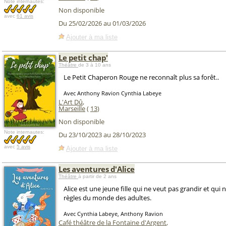
Note internautes:
Non disponible
avec
61 avis
Du 25/02/2026 au 01/03/2026
Ajouter à ma liste
Le petit chap'
Théâtre
de 3 à 10 ans
Le Petit Chaperon Rouge ne reconnaît plus sa forêt..
Avec Anthony Ravion Cynthia Labeye
L'Art Dû
,
Marseille
(
13
)
Non disponible
Note internautes:
Du 23/10/2023 au 28/10/2023
avec
5 avis
Ajouter à ma liste
Les aventures d'Alice
Théâtre
à partir de 2 ans
Alice est une jeune fille qui ne veut pas grandir et qui 
règles du monde des adultes.
Avec Cynthia Labeye, Anthony Ravion
Café théâtre de la Fontaine d'Argent
,