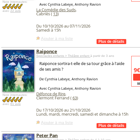
Note internautes:
Avec Cynthia Labeye, Anthony Ravion
La Comédie des Suds
,
avec
22 avis
Cabriès (
13
)
Du 10/10/2026 au 07/11/2026
Samedi à 15h
Ajouter à ma liste
Raiponce
Spectacles enfants > Théâtre enfant
à partir de 3 ans
Raiponce sortira-t-elle de sa tour grâce à l'aide
de ses amis ?
9€
De Cynthia Labeye, Anthony Ravion
v
Avec Cynthia Labeye, Anthony Ravion
Défonce de Rire
,
Note internautes:
Clermont Ferrand (
63
)
avec
61 avis
Du 17/10/2026 au 21/10/2026
Lundi, mardi, mercredi, samedi et dimanche à 15h
Ajouter à ma liste
Peter Pan
Spectacles enfants > Théâtre enfant
de 4 à 10 ans