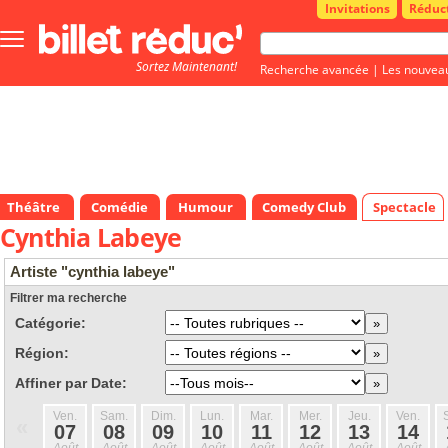
Invitations
Réduc
Bouton
menu
Sortez Maintenant!
principale
Recherche avancée
|
Les nouvea
Théâtre
Comédie
Humour
Comedy Club
Spectacle
Cynthia Labeye
Artiste "cynthia labeye"
Filtrer ma recherche
Catégorie:
Région:
Affiner par Date:
Ven.
Sam.
Dim.
Lun.
Mar.
Mer.
Jeu.
Ven.
«
07
08
09
10
11
12
13
14