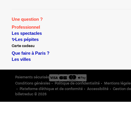
Une question ?
Professionnel
Les spectacles
✨Les pépites
Carte cadeau
Que faire à Paris ?
Les villes
Paiements sécurisés
Conditions générales
Politique de confidentialité
Mentions légale
Plateforme d'éthique et de conformité
Accessibilité
Gestion de
billetreduc ©
2026