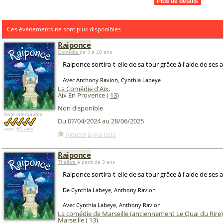
Ces évènements ne sont plus disponibles
Raiponce
Comédie
de 3 à 10 ans
Raiponce sortira-t-elle de sa tour grâce à l'aide de ses 
Avec Anthony Ravion, Cynthia Labeye
La Comédie d'Aix
,
Aix En Provence (
13
)
Non disponible
Note internautes:
Du 07/04/2024 au 28/06/2025
avec
61 avis
Ajouter à ma liste
Raiponce
Théâtre
à partir de 3 ans
Raiponce sortira-t-elle de sa tour grâce à l'aide de ses 
De Cynthia Labeye, Anthony Ravion
Avec Cynthia Labeye, Anthony Ravion
La comédie de Marseille (anciennement Le Quai du Rire)
Marseille
(
13
)