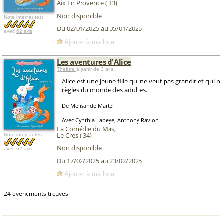
Aix En Provence (
13
)
Non disponible
Note internautes:
Du 02/01/2025 au 05/01/2025
avec
62 avis
Ajouter à ma liste
Les aventures d'Alice
Théâtre
à partir de 3 ans
Alice est une jeune fille qui ne veut pas grandir et qui 
règles du monde des adultes.
De Melisande Martel
Avec Cynthia Labeye, Anthony Ravion
La Comédie du Mas
,
Le Cres (
34
)
Note internautes:
Non disponible
avec
62 avis
Du 17/02/2025 au 23/02/2025
Ajouter à ma liste
24 événements trouvés