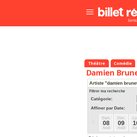
Bouton
menu
Sorte
principale
Théâtre
Comédie
Damien Brun
Artiste "damien brune
Filtrer ma recherche
Catégorie:
Affiner par Date:
Sam.
Dim.
Lu
«
08
09
1
Août
Août
Ao