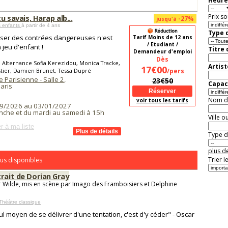
Heure
Prix so
tu savais, Harap alb...
-27%
jusqu'à
s enfants
à partir de 4 ans
Type d
ser des contrées dangereuses n'est
Tarif Moins de 12 ans
/ Etudiant /
 jeu d'enfant !
Titre
Demandeur d'emploi
Dès
 Alternance Sofia Kerezidou, Monica Tracke,
Artist
17€00
stier, Damien Brunet, Tessa Dupré
/pers
 Parisienne - Salle 2
,
23€50
Capaci
aris
Nom de 
voir tous les tarifs
9/2026 au 03/01/2027
nche et du mardi au samedi à 15h
Ville o
r à ma liste
Type de
plus de
Trier l
us disponibles
rait de Dorian Gray
 Wilde, mis en scène par Imago des Framboisiers et Delphine
Théâtre classique
ul moyen de se délivrer d'une tentation, c'est d'y céder" - Oscar