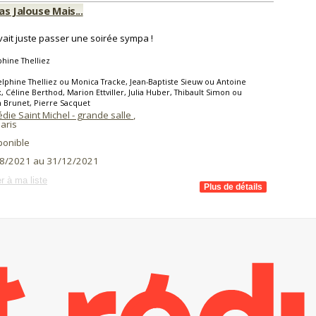
Pas Jalouse Mais...
ait juste passer une soirée sympa !
hine Thelliez
lphine Thelliez ou Monica Tracke, Jean-Baptiste Sieuw ou Antoine
, Céline Berthod, Marion Ettviller, Julia Huber, Thibault Simon ou
 Brunet, Pierre Sacquet
die Saint Michel - grande salle
,
aris
ponible
8/2021 au 31/12/2021
r à ma liste