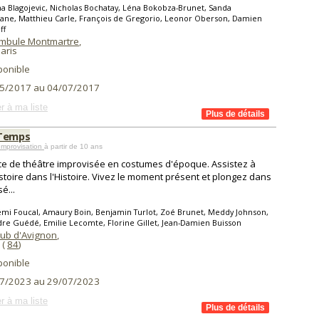
a Blagojevic, Nicholas Bochatay, Léna Bokobza-Brunet, Sanda
ane, Matthieu Carle, François de Gregorio, Leonor Oberson, Damien
ff
mbule Montmartre
,
aris
ponible
5/2017 au 04/07/2017
r à ma liste
-Temps
Improvisation
à partir de 10 ans
ce de théâtre improvisée en costumes d'époque. Assistez à
stoire dans l'Histoire. Vivez le moment présent et plongez dans
é...
mi Foucal, Amaury Boin, Benjamin Turlot, Zoé Brunet, Meddy Johnson,
re Guédé, Emilie Lecomte, Florine Gillet, Jean-Damien Buisson
lub d'Avignon
,
(
84
)
ponible
7/2023 au 29/07/2023
r à ma liste