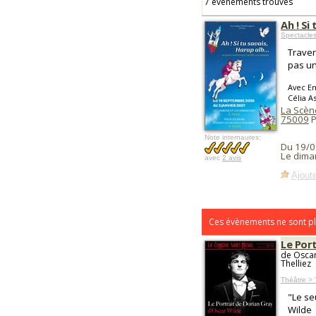
7 événements trouvés
Ah ! Si 
Spectacle
Traver
pas un
Avec En
Célia A
La Scène
75009
P
Note internautes:
Du 19/0
Le dima
avec
2 avis
Ajoute
Ces évènements ne sont pl
Le Port
de Oscar
Thelliez
Théâtre > 
"Le se
Wilde