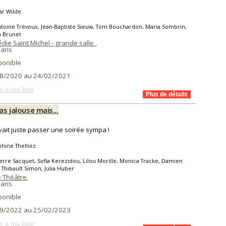
ar Wilde
toine Trevoux, Jean-Baptiste Sieuw, Tom Bouchardon, Maria Sombrin,
 Brunet
die Saint Michel - grande salle
,
aris
ponible
8/2020 au 24/02/2021
r à ma liste
pas jalouse mais...
ait juste passer une soirée sympa !
hine Thelliez
erre Sacquet, Sofia Kerezidou, Lilou Morille, Monica Tracke, Damien
 Thibault Simon, Julia Huber
e Théâtre
,
aris
ponible
9/2022 au 25/02/2023
r à ma liste