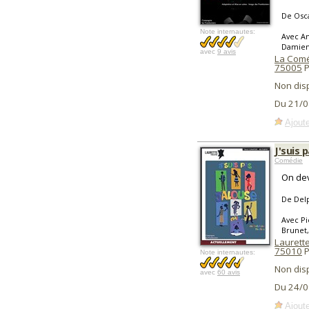
De Osc
Note internautes:
Avec An
Damien
avec
9 avis
La Comé
75005
P
Non dis
Du 21/0
Ajoute
J'suis 
Comédie
On dev
De Delp
Avec Pi
Brunet,
Laurett
75010
P
Note internautes:
Non dis
avec
60 avis
Du 24/0
Ajoute