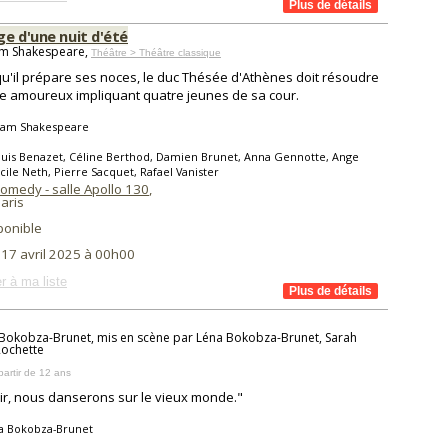
e d'une nuit d'été
am Shakespeare,
Théâtre > Théâtre classique
qu'il prépare ses noces, le duc Thésée d'Athènes doit résoudre
ige amoureux impliquant quatre jeunes de sa cour.
liam Shakespeare
uis Benazet, Céline Berthod, Damien Brunet, Anna Gennotte, Ange
cile Neth, Pierre Sacquet, Rafael Vanister
omedy - salle Apollo 130
,
aris
ponible
 17 avril 2025 à 00h00
r à ma liste
Bokobza-Brunet, mis en scène par Léna Bokobza-Brunet, Sarah
Rochette
partir de 12 ans
ir, nous danserons sur le vieux monde."
a Bokobza-Brunet