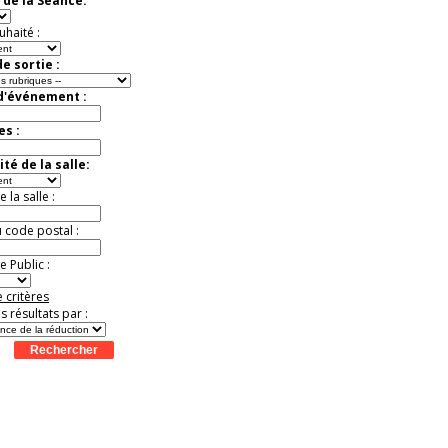
 de la Séance:
exceptionnelle.
Jusqu'à -26%
uhaité :
e sortie :
 d'événement :
es :
té de la salle:
la salle :
u code postal :
 Public :
 critères
es résultats par :