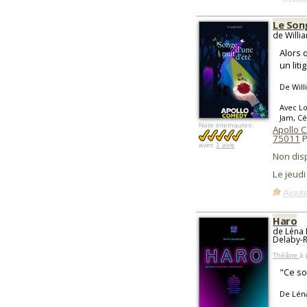
Le Song
de Willi
Alors 
un lit
De Wil
Avec Lo
Jam, Cé
Note internautes:
Apollo C
75011
P
avec
1 avis
Non dis
Le jeudi
Ajoute
Haro
de Léna 
Delaby-
Théâtre
à 
"Ce so
De Lén