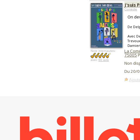
J'suis 
Comédie
On dev
De Delp
Avec De
Trevoux
Damien
La Comé
Note internautes:
75005
P
avec
60 avis
Non dis
Du 20/0
Ajoute