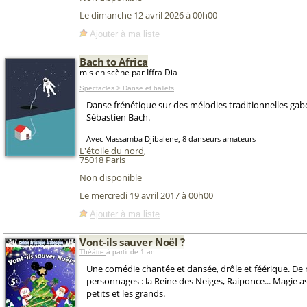
Le dimanche 12 avril 2026 à 00h00
Ajouter à ma liste
Bach to Africa
mis en scène par Iffra Dia
Spectacles > Danse et ballets
Danse frénétique sur des mélodies traditionnelles gabo
Sébastien Bach.
Avec Massamba Djibalene, 8 danseurs amateurs
L'étoile du nord
,
75018
Paris
Non disponible
Le mercredi 19 avril 2017 à 00h00
Ajouter à ma liste
Vont-ils sauver Noël ?
Théâtre
à partir de 1 an
Une comédie chantée et dansée, drôle et féérique. D
personnages : la Reine des Neiges, Raiponce... Magie a
petits et les grands.