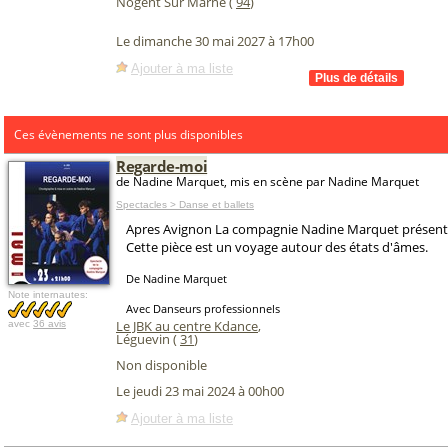
Nogent Sur Marne (
94
)
Le dimanche 30 mai 2027 à 17h00
Ajouter à ma liste
Ces évènements ne sont plus disponibles
Regarde-moi
de Nadine Marquet, mis en scène par Nadine Marquet
Spectacles > Danse et ballets
Apres Avignon La compagnie Nadine Marquet présente
Cette pièce est un voyage autour des états d'âmes.
De Nadine Marquet
Note internautes:
Avec Danseurs professionnels
Le JBK au centre Kdance
,
avec
36 avis
Léguevin (
31
)
Non disponible
Le jeudi 23 mai 2024 à 00h00
Ajouter à ma liste