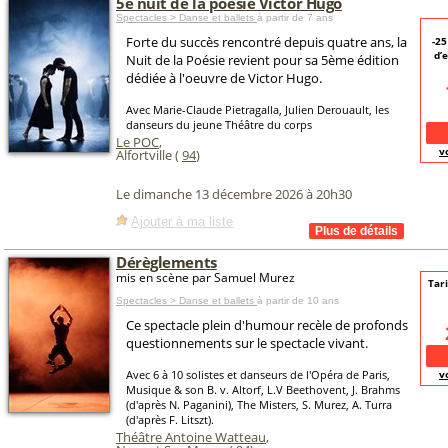
5e nuit de la poésie Victor Hugo
Spectacles > Danse et ballets
à partir de 7 ans
Forte du succès rencontré depuis quatre ans, la
-2
d’
Nuit de la Poésie revient pour sa 5ème édition
dédiée à l'oeuvre de Victor Hugo.
Avec Marie-Claude Pietragalla, Julien Derouault, les
danseurs du jeune Théâtre du corps
Le POC
,
v
Alfortville (
94
)
Le dimanche 13 décembre 2026 à 20h30
Ajouter à ma liste
Dérèglements
mis en scène par Samuel Murez
Tari
Spectacles > Danse et ballets
à partir de 10 ans
Ce spectacle plein d'humour recèle de profonds
questionnements sur le spectacle vivant.
Avec 6 à 10 solistes et danseurs de l'Opéra de Paris,
v
Musique & son B. v. Altorf, L.V Beethovent, J. Brahms
(d'après N. Paganini), The Misters, S. Murez, A. Turra
(d'après F. Litszt).
Théâtre Antoine Watteau
,