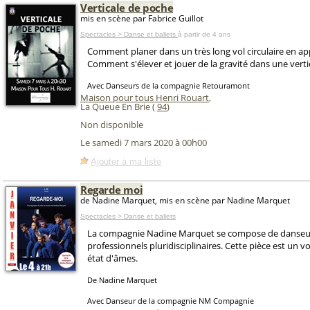
Verticale de poche
mis en scène par Fabrice Guillot
Spectacles > Danse et ballets
à partir de 4 ans
Comment planer dans un très long vol circulaire en a
Comment s'élever et jouer de la gravité dans une verti
Avec Danseurs de la compagnie Retouramont
Maison pour tous Henri Rouart
,
La Queue En Brie (
94
)
Non disponible
Le samedi 7 mars 2020 à 00h00
Ajouter à ma liste
Regarde moi
de Nadine Marquet, mis en scène par Nadine Marquet
Spectacles > Danse et ballets
La compagnie Nadine Marquet se compose de danseu
professionnels pluridisciplinaires. Cette pièce est un 
état d'âmes.
De Nadine Marquet
Avec Danseur de la compagnie NM Compagnie