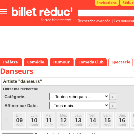
Invitations
Réduc
Bouton
menu
Sortez Maintenant!
principale
Recherche avancée
|
Les nouvea
Théâtre
Comédie
Humour
Comedy Club
Spectacle
Danseurs
Artiste "danseurs"
Filtrer ma recherche
Catégorie:
Affiner par Date:
Dim.
Lun.
Mar.
Mer.
Jeu.
Ven.
Sam.
Dim.
«
09
10
11
12
13
14
15
16
Août
Août
Août
Août
Août
Août
Août
Août