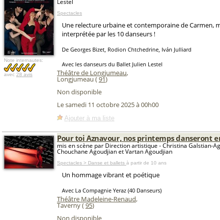
Lestel
Spectacles
Une relecture urbaine et contemporaine de Carmen,
interprétée par les 10 danseurs !
De Georges Bizet, Rodion Chtchedrine, Iván Julliard
Note internautes:
Avec les danseurs du Ballet Julien Lestel
Théâtre de Longjumeau
,
avec
28 avis
Longjumeau (
91
)
Non disponible
Le samedi 11 octobre 2025 à 00h00
Ajouter à ma liste
Pour toi Aznavour, nos printemps danseront e
mis en scène par Direction artistique - Christina Galstian-A
Chouchane Agoudjian et Vartan Agoudjian
Spectacles > Danse et ballets
à partir de 10 ans
Un hommage vibrant et poétique
Avec La Compagnie Yeraz (40 Danseurs)
Théâtre Madeleine-Renaud
,
Taverny (
95
)
Non disponible