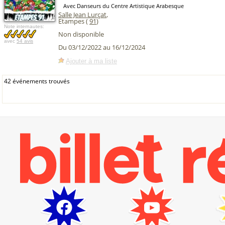
Avec Danseurs du Centre Artistique Arabesque
Salle Jean Lurçat
,
Etampes (
91
)
Note internautes:
Non disponible
avec
54 avis
Du 03/12/2022 au 16/12/2024
Ajouter à ma liste
42 événements trouvés