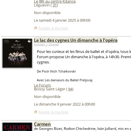
Le JBK au centre Kdance
,
Léguevin (
31
)
Non disponible
Le samedi 4 janvier 2025 à 00h00
Ajouter à ma liste
Le lac des cygnes Un dimanche à l'opéra
Activités > Cinéma
Pour les curieux et les férus de ballet et d'opéra, tous 
Forum propose Un dimanche à l'opéra, à 14h30. Premi
cygnes.
De Piotr Ilitch Tchaïkovski
Avec Les danseurs du Ballet Preljocaj
Le Forum
,
Boissy Saint Léger (
94
)
Non disponible
Le dimanche 9 janvier 2022 à 00h00
Ajouter à ma liste
Carmen
de Georges Bizet, Rodion Chtchedrine, Iván Julliard, mis en 