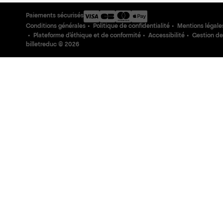
Paiements sécurisés
Conditions générales
Politique de confidentialité
Mentions légale
Plateforme d'éthique et de conformité
Accessibilité
Gestion de
billetreduc ©
2026