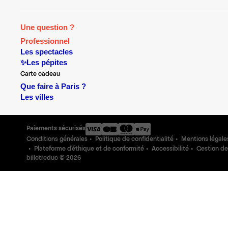
Une question ?
Professionnel
Les spectacles
✨Les pépites
Carte cadeau
Que faire à Paris ?
Les villes
Paiements sécurisés
Conditions générales
Politique de confidentialité
Mentions légale
Plateforme d'éthique et de conformité
Accessibilité
Gestion de
billetreduc ©
2026