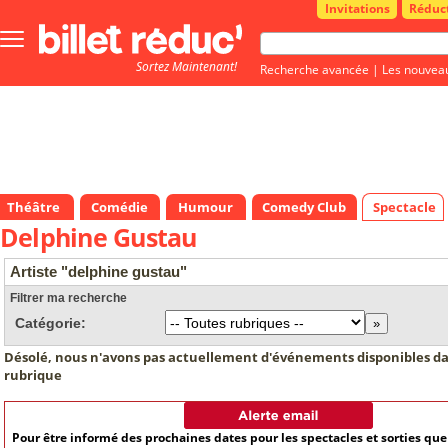
Invitations
Réduc
Bouton
menu
Sortez Maintenant!
principale
Recherche avancée
|
Les nouvea
Théâtre
Comédie
Humour
Comedy Club
Spectacle
Delphine Gustau
Artiste "delphine gustau"
Filtrer ma recherche
Catégorie:
Désolé, nous n'avons pas actuellement d'événements disponibles da
rubrique
Pour être informé des prochaines dates pour les spectacles et sorties qu