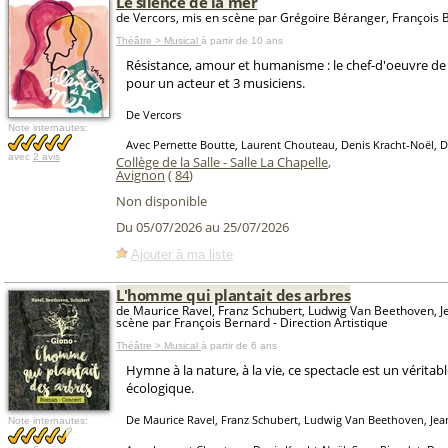
Le silence de la mer
de Vercors, mis en scène par Grégoire Béranger, François 
Théâtre > Musical
à partir de 10 ans
Résistance, amour et humanisme : le chef-d'oeuvre de
pour un acteur et 3 musiciens.
De Vercors
Note internautes:
Avec Pernette Boutte, Laurent Chouteau, Denis Kracht-Noël, 
avec
2 avis
Collège de la Salle - Salle La Chapelle
,
Avignon
(
84
)
Non disponible
Du 05/07/2026 au 25/07/2026
Ajouter à ma liste
L'homme qui plantait des arbres
de Maurice Ravel, Franz Schubert, Ludwig Van Beethoven, J
scène par François Bernard - Direction Artistique
Théâtre > Musical
à partir de 6 ans
Hymne à la nature, à la vie, ce spectacle est un véritab
écologique.
De Maurice Ravel, Franz Schubert, Ludwig Van Beethoven, Je
Note internautes: