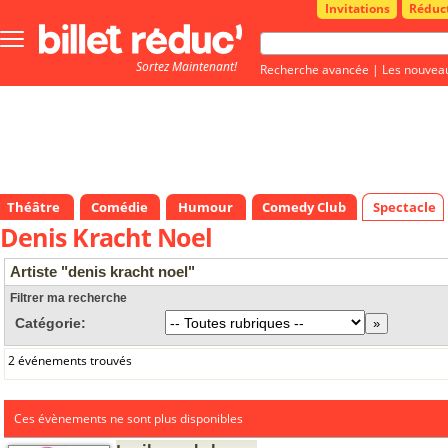
Invitations
Réduc
Bouton
menu
Sortez Maintenant!
principale
Recherche avancée
|
Les nouvea
Théâtre
Comédie
Humour
Comedy Club
Spectacle
Denis Kracht Noel
Artiste "denis kracht noel"
Filtrer ma recherche
Catégorie:
2 événements trouvés
Ces évènements ne sont plus disponibles