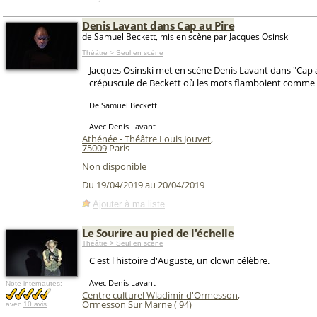
Denis Lavant dans Cap au Pire
de Samuel Beckett, mis en scène par Jacques Osinski
Théâtre > Seul en scène
Jacques Osinski met en scène Denis Lavant dans "Cap a
crépuscule de Beckett où les mots flamboient comme 
De Samuel Beckett
Avec Denis Lavant
Athénée - Théâtre Louis Jouvet
,
75009
Paris
Non disponible
Du 19/04/2019 au 20/04/2019
Ajouter à ma liste
Le Sourire au pied de l'échelle
Théâtre > Seul en scène
C'est l'histoire d'Auguste, un clown célèbre.
Avec Denis Lavant
Note internautes:
Centre culturel Wladimir d'Ormesson
,
Ormesson Sur Marne (
94
)
avec
10 avis