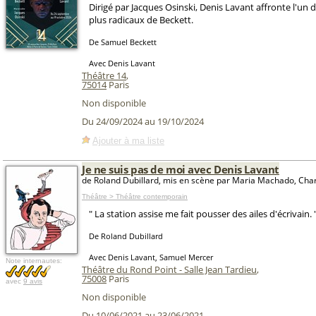
Dirigé par Jacques Osinski, Denis Lavant affronte l'un d
plus radicaux de Beckett.
De Samuel Beckett
Avec Denis Lavant
Théâtre 14
,
75014
Paris
Non disponible
Du 24/09/2024 au 19/10/2024
Ajouter à ma liste
Je ne suis pas de moi avec Denis Lavant
de Roland Dubillard, mis en scène par Maria Machado, Cha
Théâtre > Théâtre contemporain
" La station assise me fait pousser des ailes d'écrivain. 
De Roland Dubillard
Avec Denis Lavant, Samuel Mercer
Note internautes:
Théâtre du Rond Point - Salle Jean Tardieu
,
75008
Paris
avec
9 avis
Non disponible
Du 10/06/2021 au 23/06/2021