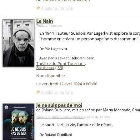
Ajouter à ma liste
Le Nain
Théâtre > Lecture
En 1944, l'auteur Suédois Par Lagerkvist explore le cor
l'homme en créant un personnage hors du commun : Pi
De Pär Lagerkvist
Avec Denis Lavant, Déborah Joslin
Théâtre du Pont Tournant
,
Bordeaux
(
33
)
Non disponible
Le vendredi 12 avril 2024 à 00h00
Ajouter à ma liste
Je ne suis pas de moi
de Roland Dubillard, mis en scène par Maria Machado, Cha
Théâtre > Théâtre contemporain
à partir de 16 ans
Le sport, l'art, la vie, l'amour et le néant.
De Roland Dubillard