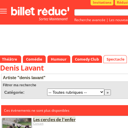
Invitations
Réduc
Bouton
menu
Sortez Maintenant!
principale
Recherche avancée
|
Les nouvea
Théâtre
Comédie
Humour
Comedy Club
Spectacle
Denis Lavant
Artiste "denis lavant"
Filtrer ma recherche
Catégorie:
Ces évènements ne sont plus disponibles
Les cercles de l'enfer
Concert