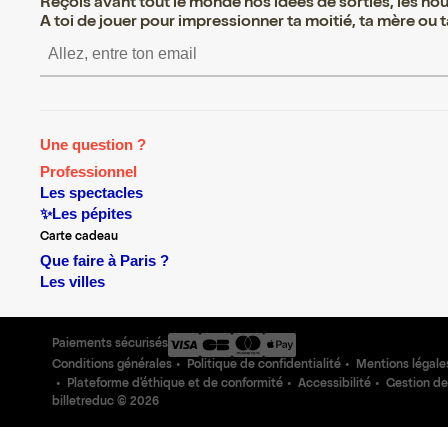
Reçois avant tout le monde nos idées de sorties, les nouv
A toi de jouer pour impressionner ta moitié, ta mère ou ta
S’inscrire S’inscrire S’inscrire S
Une question ?
Professionnel
Les spectacles
✨Les pépites
Carte cadeau
Que faire à Paris ?
Les villes
Paiements sécurisés
Conditions générales
Politique de confidentialité
Mentions légale
Plateforme d'éthique et de conformité
Accessibilité
Gestion de
billetreduc ©
2026