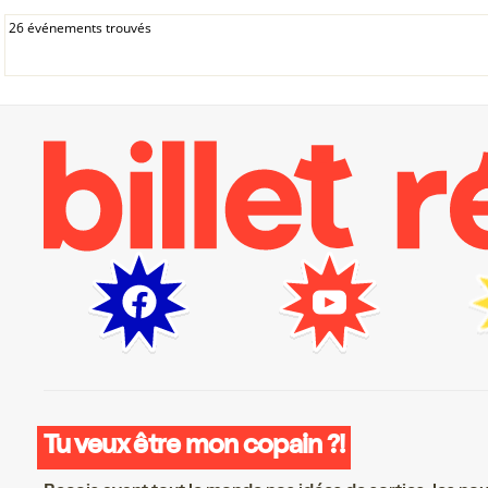
26 événements trouvés
Tu veux être mon copain ?!