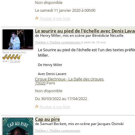
Non disponible
Le samedi 11 janvier 2020 à 00h00
Ajouter à ma liste
Le sourire au pied de l'échelle avec Denis Lav
de Henry Miller, mis en scène par Bénédicte Nécaille
Théâtre > Théâtre contemporain
à partir de 15 ans
Le Sourire au pied de l'échelle est l'un des textes préf
Note internautes:
Miller.
avec
10 avis
De Henry Miller
Avec Denis Lavant
Cirque Electrique - La Dalle des cirques
,
75020
Paris
Non disponible
Du 30/03/2022 au 17/04/2022
Ajouter à ma liste
Cap au pire
de Samuel Beckett, mis en scène par Jacques Osinski
Théâtre > Théâtre contemporain