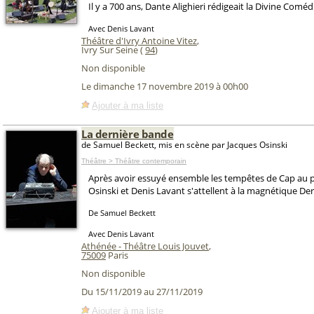
Il y a 700 ans, Dante Alighieri rédigeait la Divine Coméd
Avec Denis Lavant
Théâtre d'Ivry Antoine Vitez
,
Ivry Sur Seine (
94
)
Non disponible
Le dimanche 17 novembre 2019 à 00h00
Ajouter à ma liste
La dernière bande
de Samuel Beckett, mis en scène par Jacques Osinski
Théâtre > Théâtre contemporain
Après avoir essuyé ensemble les tempêtes de Cap au p
Osinski et Denis Lavant s'attellent à la magnétique De
De Samuel Beckett
Avec Denis Lavant
Athénée - Théâtre Louis Jouvet
,
75009
Paris
Non disponible
Du 15/11/2019 au 27/11/2019
Ajouter à ma liste