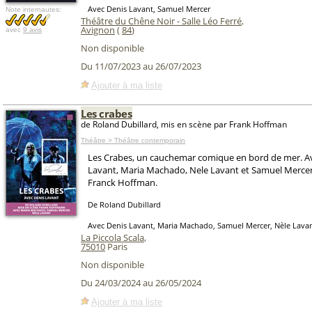
Avec Denis Lavant, Samuel Mercer
Note internautes:
Théâtre du Chêne Noir - Salle Léo Ferré
,
Avignon
(
84
)
avec
9 avis
Non disponible
Du 11/07/2023 au 26/07/2023
Ajouter à ma liste
Les crabes
de Roland Dubillard, mis en scène par Frank Hoffman
Théâtre > Théâtre contemporain
Les Crabes, un cauchemar comique en bord de mer. A
Lavant, Maria Machado, Nele Lavant et Samuel Mercer
Franck Hoffman.
De Roland Dubillard
Avec Denis Lavant, Maria Machado, Samuel Mercer, Nèle Lava
La Piccola Scala
,
75010
Paris
Non disponible
Du 24/03/2024 au 26/05/2024
Ajouter à ma liste