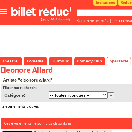
Invitations
Réduc
Bouton
menu
Sortez Maintenant!
principale
Recherche avancée
|
Les nouvea
Théâtre
Comédie
Humour
Comedy Club
Spectacle
Eleonore Allard
Artiste "eleonore allard"
Filtrer ma recherche
Catégorie:
2 événements trouvés
Ces évènements ne sont plus disponibles