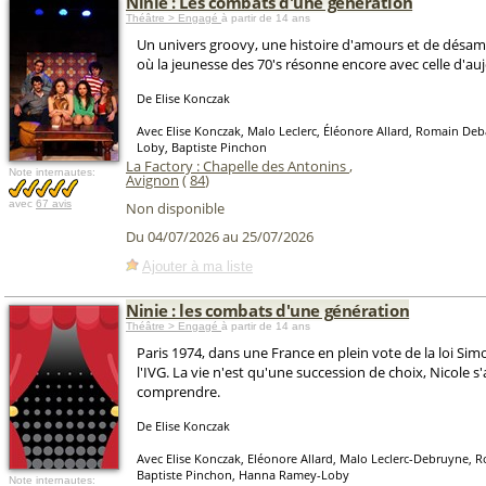
Ninie : Les combats d'une génération
Théâtre > Engagé
à partir de 14 ans
Un univers groovy, une histoire d'amours et de désam
où la jeunesse des 70's résonne encore avec celle d'au
De Elise Konczak
Avec Elise Konczak, Malo Leclerc, Éléonore Allard, Romain De
Loby, Baptiste Pinchon
La Factory : Chapelle des Antonins
,
Note internautes:
Avignon
(
84
)
avec
67 avis
Non disponible
Du 04/07/2026 au 25/07/2026
Ajouter à ma liste
Ninie : les combats d'une génération
Théâtre > Engagé
à partir de 14 ans
Paris 1974, dans une France en plein vote de la loi Sim
l'IVG. La vie n'est qu'une succession de choix, Nicole s'
comprendre.
De Elise Konczak
Avec Elise Konczak, Eléonore Allard, Malo Leclerc-Debruyne, 
Baptiste Pinchon, Hanna Ramey-Loby
Note internautes: