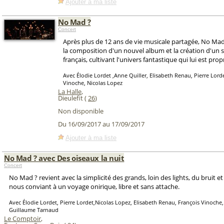
Ajouter à ma liste
No Mad ?
Concert
Après plus de 12 ans de vie musicale partagée, No Mad
la composition d'un nouvel album et la création d'un 
français, cultivant l'univers fantastique qui lui est prop
Avec Élodie Lordet ,Anne Quiller, Elisabeth Renau, Pierre Lorde
Vinoche, Nicolas Lopez
La Halle
,
Dieulefit (
26
)
Non disponible
Du 16/09/2017 au 17/09/2017
Ajouter à ma liste
No Mad ? avec Des oiseaux la nuit
Concert
No Mad ? revient avec la simplicité des grands, loin des lights, du bruit et 
nous conviant à un voyage onirique, libre et sans attache.
Avec Élodie Lordet, Pierre Lordet,Nicolas Lopez, Elisabeth Renau, François Vinoche,
Guillaume Tarnaud
Le Comptoir
,