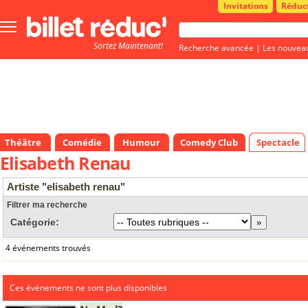
Invitations
Réduc
Bouton
menu
Sortez Maintenant!
principale
Recherche avancée
|
Les nouvea
Théâtre
Comédie
Humour
Comedy Club
Spectacle
Elisabeth Renau
Artiste "elisabeth renau"
Filtrer ma recherche
Catégorie:
4 événements trouvés
Ces évènements ne sont plus disponibles