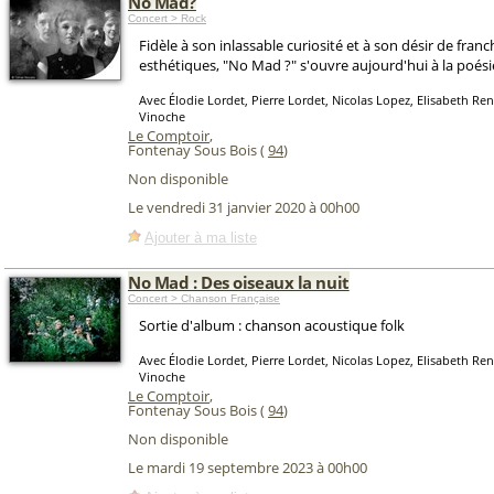
No Mad?
Concert > Rock
Fidèle à son inlassable curiosité et à son désir de franch
esthétiques, "No Mad ?" s'ouvre aujourd'hui à la poésie
Avec Élodie Lordet, Pierre Lordet, Nicolas Lopez, Elisabeth Re
Vinoche
Le Comptoir
,
Fontenay Sous Bois (
94
)
Non disponible
Le vendredi 31 janvier 2020 à 00h00
Ajouter à ma liste
No Mad : Des oiseaux la nuit
Concert > Chanson Française
Sortie d'album : chanson acoustique folk
Avec Élodie Lordet, Pierre Lordet, Nicolas Lopez, Elisabeth Re
Vinoche
Le Comptoir
,
Fontenay Sous Bois (
94
)
Non disponible
Le mardi 19 septembre 2023 à 00h00