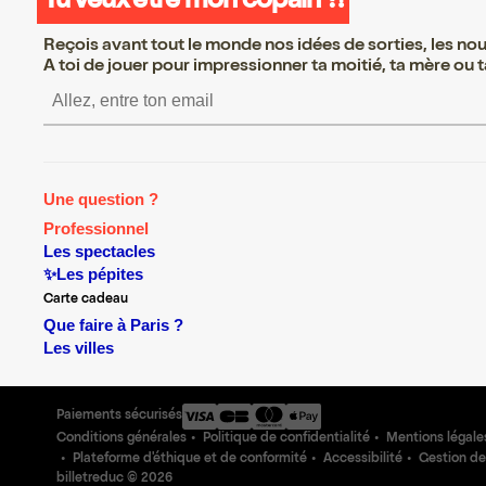
Tu veux être mon copain ?!
Reçois avant tout le monde nos idées de sorties, les nouv
A toi de jouer pour impressionner ta moitié, ta mère ou ta
S’inscrire S’inscrire S’in
Une question ?
Professionnel
Les spectacles
✨Les pépites
Carte cadeau
Que faire à Paris ?
Les villes
Paiements sécurisés
Conditions générales
Politique de confidentialité
Mentions légale
Plateforme d'éthique et de conformité
Accessibilité
Gestion de
billetreduc ©
2026