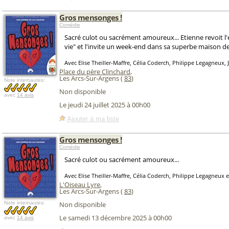
Gros mensonges !
Comédie
Sacré culot ou sacrément amoureux... Etienne revoit l
vie" et l'invite un week-end dans sa superbe maison 
Avec Elise Theiller-Maffre, Célia Coderch, Philippe Legagneux, 
Place du père Clinchard
,
Les Arcs-Sur-Argens (
83
)
Note internautes:
Non disponible
avec
14 avis
Le jeudi 24 juillet 2025 à 00h00
Ajouter à ma liste
Gros mensonges !
Comédie
Sacré culot ou sacrément amoureux...
Avec Elise Theiller-Maffre, Célia Coderch, Philippe Legagneux e
L'Oiseau Lyre
,
Les Arcs-Sur-Argens (
83
)
Note internautes:
Non disponible
Le samedi 13 décembre 2025 à 00h00
avec
14 avis