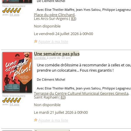
De Clément Michel
Note internautes:
Avec Elise Theiller-Maffre, Jean-Yves Saliou, Philippe Legagneu
Place du père Clinchard
,
avec
64 avis
Les Arcs-Sur-Argens (
83
)
Non disponible
Le vendredi 24 juillet 2026 à 00h00
Ajouter à ma liste
Une semaine pas plus
Comédie
à partir de 10 ans
Une comédie drôlissime à recommander à celles et ceu
prendre un colocataire... Fous rires garantis !
De Clément Michel
Avec Elise Theiller-Maffre, Jean-yves Saliou, Philippe Legagneu
Terrasse du Centre Culturel Municipal Georges Ginesta
,
Note internautes:
Saint Raphaël (
83
)
Non disponible
avec
64 avis
Le mardi 21 juillet 2026 à 00h00
Ajouter à ma liste