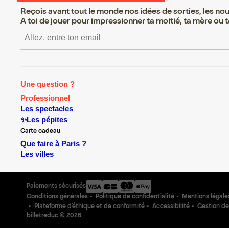
Reçois avant tout le monde nos idées de sorties, les nouv
A toi de jouer pour impressionner ta moitié, ta mère ou ta
S’inscrire S’inscrire S’inscrire S’ins
Une question ?
Professionnel
Les spectacles
✨Les pépites
Carte cadeau
Que faire à Paris ?
Les villes
Paiements sécurisés
Conditions générales
Politique de confidentialité
Mentions légale
Plateforme d'éthique et de conformité
Accessibilité
Gestion de
billetreduc ©
2026