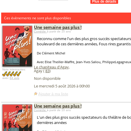
Ces évènements ne sont plus disponibles
Une semaine pas plus !
Comédie
à partir de 10 ans
Reconnu comme l'un des plus gros succès spectateurs
boulevard de ces dernières années, Fous rires garantis 
De Clément Michel
Avec Elise Theiller-Maffre, Jean-Yves Saliou, PhilippeLegagneu
Le chapiteau d'Agay
,
Note internautes:
Agay (
83
)
Non disponible
avec
64 avis
Le mercredi 5 août 2026 à 00h00
Ajouter à ma liste
Une semaine pas plus !
Comédie
à partir de 10 ans
L'un des plus gros succès spectateurs du théâtre de b
dernières années