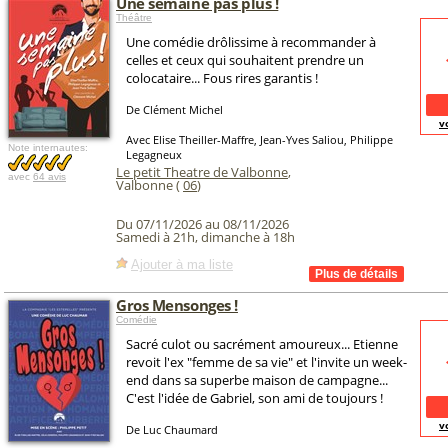
Une semaine pas plus !
Théâtre
Une comédie drôlissime à recommander à
celles et ceux qui souhaitent prendre un
colocataire... Fous rires garantis !
De Clément Michel
v
Avec Elise Theiller-Maffre, Jean-Yves Saliou, Philippe
Note internautes:
Legagneux
Le petit Theatre de Valbonne
,
avec
64 avis
Valbonne (
06
)
Du 07/11/2026 au 08/11/2026
Samedi à 21h, dimanche à 18h
Ajouter à ma liste
Gros Mensonges !
Comédie
Sacré culot ou sacrément amoureux... Etienne
revoit l'ex "femme de sa vie" et l'invite un week-
end dans sa superbe maison de campagne...
C'est l'idée de Gabriel, son ami de toujours !
v
De Luc Chaumard