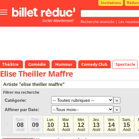
Invitations
Réduc
Bouton
menu
Sortez Maintenant!
principale
Recherche avancée
|
Les nouvea
Théâtre
Comédie
Humour
Comedy Club
Spectacle
Elise Theiller Maffre
Artiste "elise theiller maffre"
Filtrer ma recherche
Catégorie:
Affiner par Date:
Sam.
Dim.
Lun.
Mar.
Mer.
Jeu.
Ven.
Sam.
«
08
09
10
11
12
13
14
15
Août
Août
Août
Août
Août
Août
Août
Août