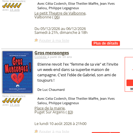
Note internautes:
Avec Célia Coderch, Elise Theiller-Maffre, Jean-Yves
Saliou, Philippe Legagneux
avec
14 avis
Le petit Theatre de Valbonne
,
Valbonne (
06
)
Du 05/12/2026 au 06/12/2026
Samedi à 21h, dimanche à 18h
Ajouter à ma liste
Gros mensonges
Comédie
à partir de 10 ans
Etienne revoit l'ex "femme de sa vie" et l'invite
un week-end dans sa superbe maison de
campagne. C'est l'idée de Gabriel, son ami de
toujours !
v
De Luc Chaumard
Note internautes:
Avec Celia Coderch, Elise Theiller-Maffre, Jean-Yves
Saliou, Philippe Legagneux
avec
14 avis
Place de la mairie
,
Puget Sur Argens (
83
)
Le lundi 10 août 2026 à 21h00
Ajouter à ma liste