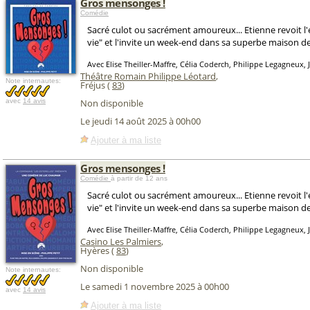
Gros mensonges !
Comédie
Sacré culot ou sacrément amoureux... Etienne revoit l
vie" et l'invite un week-end dans sa superbe maison d
Avec Elise Theiller-Maffre, Célia Coderch, Philippe Legagneux, 
Théâtre Romain Philippe Léotard
,
Note internautes:
Fréjus (
83
)
avec
14 avis
Non disponible
Le jeudi 14 août 2025 à 00h00
Ajouter à ma liste
Gros mensonges !
Comédie
à partir de 12 ans
Sacré culot ou sacrément amoureux... Etienne revoit l
vie" et l'invite un week-end dans sa superbe maison d
Avec Elise Theiller-Maffre, Célia Coderch, Philippe Legagneux, 
Casino Les Palmiers
,
Hyères (
83
)
Non disponible
Note internautes:
Le samedi 1 novembre 2025 à 00h00
avec
14 avis
Ajouter à ma liste