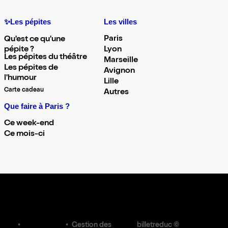
✨Les pépites
Les villes
Paris
Qu'est ce qu'une
pépite ?
Lyon
Les pépites du théâtre
Marseille
Les pépites de
Avignon
l'humour
Lille
Carte cadeau
Autres
Que faire à Paris ?
Ce week-end
Ce mois-ci
Gestion des
billetreduc ©