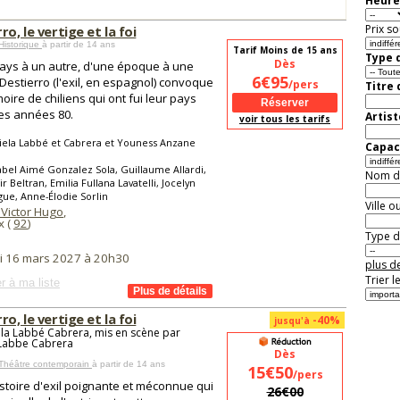
Heure
Prix so
ro, le vertige et la foi
Historique
à partir de 14 ans
Tarif Moins de 15 ans
Type d
Dès
ays à un autre, d'une époque à une
6€95
 Destierro (l'exil, en espagnol) convoque
/pers
Titre
oire de chiliens qui ont fui leur pays
es années 80.
Artist
voir tous les tarifs
iela Labbé et Cabrera et Youness Anzane
Capaci
abel Aimé Gonzalez Sola, Guillaume Allardi,
Nom de 
r Beltran, Emilia Fullana Lavatelli, Jocelyn
gue, Anne-Élodie Sorlin
Ville o
 Victor Hugo
,
x (
92
)
Type de
i 16 mars 2027 à 20h30
plus de
Trier l
r à ma liste
ro, le vertige et la foi
-40%
jusqu'à
la Labbé Cabrera, mis en scène par
 Labbe Cabrera
Dès
 Théâtre contemporain
à partir de 14 ans
15€50
/pers
stoire d'exil poignante et méconnue qui
26€00