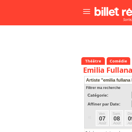
Bouton
menu
Sorte
principale
Théâtre
Comédie
Emilia Fullana
Artiste "emilia fullana 
Filtrer ma recherche
Catégorie:
Affiner par Date:
Ven.
Sam.
Di
«
07
08
0
Août
Août
Ao