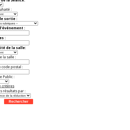
 de la Séance:
Offre
exceptionnelle.
Jusqu'à -13%
uhaité :
e sortie :
 d'événement :
es :
té de la salle:
la salle :
u code postal :
 Public :
 critères
es résultats par :