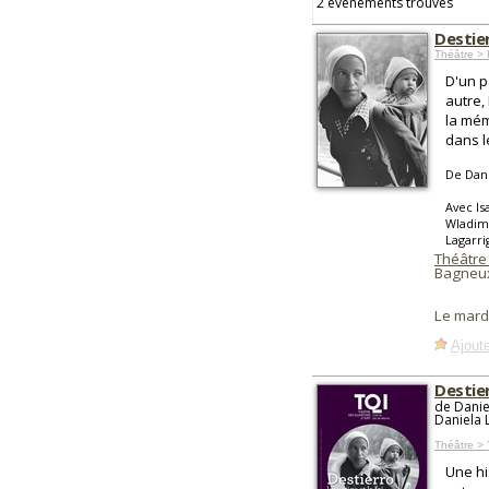
2 événements trouvés
Destier
Théâtre > 
D'un p
autre,
la mém
dans l
De Dan
Avec Is
Wladimi
Lagarri
Théâtre
Bagneu
Le mard
Ajoute
Destier
de Danie
Daniela
Théâtre >
Une hi