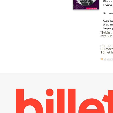
est au
scène 
De Dan
Avec Is
Wladimi
Lagarri
Théâtre 
Ivry Sur
Du 04/1
Du mard
16h et 
Ajoute