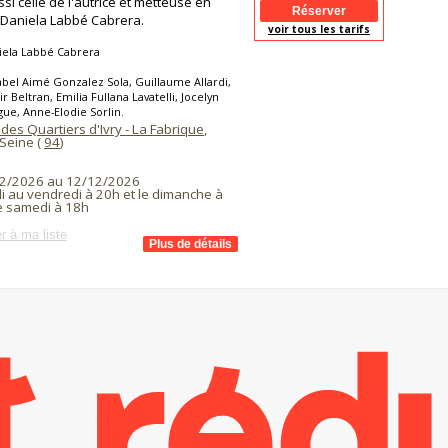
ssi celle de l'autrice et metteuse en
Daniela Labbé Cabrera.
voir tous les tarifs
iela Labbé Cabrera
abel Aimé Gonzalez Sola, Guillaume Allardi,
r Beltran, Emilia Fullana Lavatelli, Jocelyn
gue, Anne-Elodie Sorlin.
des Quartiers d'Ivry - La Fabrique
,
 Seine (
94
)
2/2026 au 12/12/2026
i au vendredi à 20h et le dimanche à
le samedi à 18h
r à ma liste