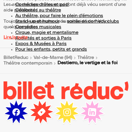
Les avis des spectateurs qui l'ont déjà vécu seront d'une
Comédies drôles et pop’
aide précieuse !
Célébrités au théâtre
Au théâtre, pour faire le plein d’émotions
Toujours à la recherche de la sortie idéale ? Voici
Stand-up et humour
ou
soirée en comedy clubs
quelques pistes :
Comédies musicales
Cirque, magie et mentalisme
Lire la suite
Activités et sorties à Paris
Expos & Musées à Paris
Pour les enfants, petits et grands
BilletReduc
Val-de-Marne (94)
Théâtre
Destierro, le vertige et la foi
Théâtre contemporain