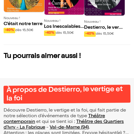
Nouveau !
Nouveau !
Nouveau !
C'était notre terre
Los Inescalables
Destierro, le verti
-40%
dès 15,50€
Alpes, Buscando
ge et la foi
-40%
dès 15,50€
-40%
dès 15,50€
a Currito
Tu pourrais aimer aussi !
À propos de Destierro, le vertige et
la foi
Découvre Destierro, le vertige et la foi, qui fait partie de
notre sélection d’événements de type
Théâtre
contemporain
et qui se tient ici :
Théâtre des Quartiers
d'Ivry - La Fabrique
-
Val-de-Marne (94)
.
Attention : les places sont limitées. Encore hésitant(e) ?