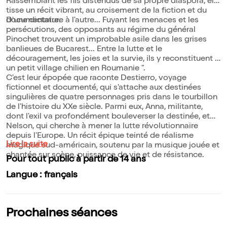
Rassemblant les fils distendus de sa propre diaspora, elle
tisse un récit vibrant, au croisement de la fiction et du
documentaire.
D'une dictature à l'autre... Fuyant les menaces et les
persécutions, des opposants au régime du général
Pinochet trouvent un improbable asile dans les grises
banlieues de Bucarest... Entre la lutte et le
découragement, les joies et la survie, ils y reconstituent "
un petit village chilien en Roumanie ".
C'est leur épopée que raconte Destierro, voyage
fictionnel et documenté, qui s'attache aux destinées
singulières de quatre personnages pris dans le tourbillon
de l'histoire du XXe siècle. Parmi eux, Anna, militante,
dont l'exil va profondément bouleverser la destinée, et
Nelson, qui cherche à mener la lutte révolutionnaire
depuis l'Europe. Un récit épique teinté de réalisme
Lire la suite
magique sud-américain, soutenu par la musique jouée et
chantée sur scène, puissance de vie et de résistance.
Pour tout public à partir de 14 ans
Langue : français
Prochaines séances