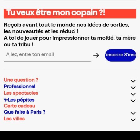
Tu veux être mon copain ?!
Reçois avant tout le monde nos idées de sorties,
les nouveautés et les réduc' !
A toi de jouer pour impressionner ta moitié, ta mère
ou ta tribu !
S’inscrire S’inscrire S’inscri
Adresse email pour la newsletter
Une question ?
Professionnel
Les spectacles
✨Les pépites
Carte cadeau
Que faire à Paris ?
Les villes