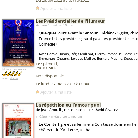
Du 29/09/2022 au 07/10/2022
Ajouter à ma liste
Les Présidentielles de l'Humour
Humour
à partir de 15 ans
Quelques jours avant le 1er tour, Frédérick Sigrist, ch
France Inter, préside le grand gala des présidentielles
Comédie+.
Avec Gérald Dahan, Régis Maillhot, Pierre-Emmanuel Barre, Yas
Emmanuel Chaunu, Jacques Maillot, Bernard Mabille, Sébasti
Le Splendid
,
75010
Paris
Note internautes:
Non disponible
avec
4 avis
Le lundi 27 mars 2017 à 00h00
Ajouter à ma liste
La répétition ou l'amour puni
de Jean Anouilh, mis en scène par David Alvarez
Théâtre > Théâtre contemporain
Le Comte Tigre et sa femme la Comtesse donne en Fe
château du XVIII ème, un bal...