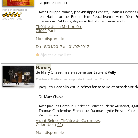
De John Steinbeck
Note internautes:
Avec Philippe Ivancic, Jean-Philippe Evariste, Dounia Coesen
Jean Hache, Jacques Bouanich ou Pascal Ivancic, Henri Déus,
avec
444 avis
Emmanuel Dabbous, Augustin Ruhabura, Hervé Jacobi
Théâtre de La Michodière
,
75002
Paris
Non disponible
Du 18/04/2017 au 01/07/2017
Ajouter à ma liste
Harvey
de Mary Chase, mis en scène par Laurent Pelly
Théâtre > Théâtre contemporain
à partir de 12 ans
Jacques Gamblin est le héros fantasque et attachant d
De Mary Chase
Avec Jacques Gamblin, Christine Brücher, Pierre Aussedat, Agath
Thomas Condemine, Emmanuel Daumas, Lydie Pruvot, Katell Ja
Kevin Sinesi
Avant-Seine - Théâtre de Colombes
,
Colombes (
92
)
Non disponible