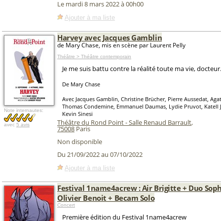
Le mardi 8 mars 2022 à 00h00
Ajouter à ma liste
Harvey avec Jacques Gamblin
de Mary Chase, mis en scène par Laurent Pelly
Théâtre > Théâtre contemporain
Je me suis battu contre la réalité toute ma vie, docteur
De Mary Chase
Avec Jacques Gamblin, Christine Brücher, Pierre Aussedat, Agath
Thomas Condemine, Emmanuel Daumas, Lydie Pruvot, Katell Ja
Note internautes:
Kevin Sinesi
Théâtre du Rond Point - Salle Renaud Barrault
,
avec
5 avis
75008
Paris
Non disponible
Du 21/09/2022 au 07/10/2022
Ajouter à ma liste
Festival 1name4acrew : Air Brigitte + Duo Soph
Olivier Benoit + Becam Solo
Concert
Première édition du Festival 1name4acrew