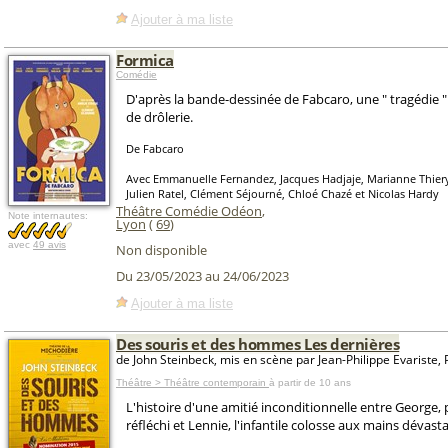
Ajouter à ma liste
Formica
Comédie
D'après la bande-dessinée de Fabcaro, une " tragédie " 
de drôlerie.
De Fabcaro
Avec Emmanuelle Fernandez, Jacques Hadjaje, Marianne Thiery
Julien Ratel, Clément Séjourné, Chloé Chazé et Nicolas Hardy
Théâtre Comédie Odéon
,
Note internautes:
Lyon
(
69
)
avec
49 avis
Non disponible
Du 23/05/2023 au 24/06/2023
Ajouter à ma liste
Des souris et des hommes Les dernières
de John Steinbeck, mis en scène par Jean-Philippe Evariste, P
Théâtre > Théâtre contemporain
à partir de 10 ans
L'histoire d'une amitié inconditionnelle entre George, pe
réfléchi et Lennie, l'infantile colosse aux mains dévasta