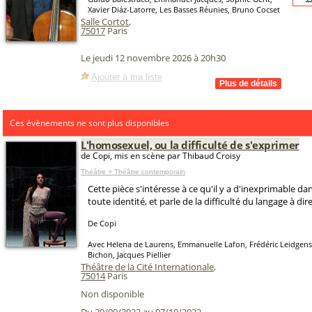
Xavier Diáz-Latorre, Les Basses Réunies, Bruno Cocset
Salle Cortot
,
75017
Paris
Le jeudi 12 novembre 2026 à 20h30
Ajouter à ma liste
Ces évènements ne sont plus disponibles
L'homosexuel, ou la difficulté de s'exprimer
de Copi, mis en scène par Thibaud Croisy
Théâtre > Théâtre contemporain
Cette pièce s'intéresse à ce qu'il y a d'inexprimable da
toute identité, et parle de la difficulté du langage à dire
De Copi
Avec Helena de Laurens, Emmanuelle Lafon, Frédéric Leidgens,
Bichon, Jacques Piellier
Théâtre de la Cité Internationale
,
75014
Paris
Non disponible