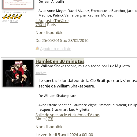
De Jean Anouilh
Avec Anne Meyer, David Alvarez, Emmanuelle Blanchot, Jacque
Note internautes:
Meurice, Patrick Vanlerberghe, Raphael Moreau
L'Auguste Théâtre
,
avec
9 avis
75011
Paris
Non disponible
Du 25/05/2016 au 28/05/2016
Ajouter à ma liste
Hamlet en 30 minutes
de William Shakespeare, mis en scène par Luc Miglietta
Théâtre
Le spectacle fondateur de la Cie Bruitquicourt, s'amus
sacrée de William Shakespeare.
De William Shakespeare
Avec Estelle Sabatier, Laurence Vigné, Emmanuel Valeur, Phil
Jacques Bruckman, Luc Miglietta
Salle de spectacle et cinéma d'Aime
,
Aime (
73
)
Non disponible
Le vendredi 5 avril 2024 à 00h00