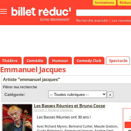
Invitations
Réduc
Bouton
menu
Sortez Maintenant!
principale
Recherche avancée
|
Les nouvea
Théâtre
Comédie
Humour
Comedy Club
Spectacle
Emmanuel Jacques
Artiste "emmanuel jacques"
Filtrer ma recherche
Catégorie:
Les Basses Réunies et Bruno Cocse
Concert > Musique classique
Les Basses Réunies ont 30 ans !
Avec Richard Myron, Bertrand Cuiller, Maude Gratton,
v
Guido Balestracci, Emmanuel Jacques, Sophie Gent,