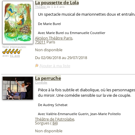
La poussette de Lola
Théâtre
de 1 à 4 ans
Un spectacle musical de marionnettes doux et entraîna
De Marie Burel
Avec Marie Burel ou Emmanuelle Coutellier
Aktéon Théâtre Paris
,
75011
Paris
Note internautes:
Non disponible
avec
61 avis
Du 02/06/2018 au 29/07/2018
Ajouter à ma liste
La perruche
Comédie
Pièce à la fois subtile et diabolique, où les personnage
du miroir. Une comédie sensible sur la vie de couple.
De Audrey Schebat
Avec Valérie-Emmanuelle Guerin, Jean-Marie Politello
Théâtre de l'Astrolabe
,
Sorgues (
84
)
Non disponible