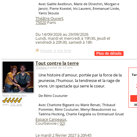
Avec Gaëlle Axelbrun, Marie de Dinechin, Morgan·e
Janoir, Pierre Koestel, Iris Laurent, Emmanuel Linée,
Yanis Skouta
Théâtre Ouvert
,
75020
Paris
Du 14/09/2026 au 29/09/2026
Lundi, mardi et mercredi à 19h30, jeudi et
vendredi à 20h30, samedi à 18h
Ajouter à ma liste
Tout contre la terre
Théâtre
à partir de 12 ans
Une histoire d'amour, portée par la force de la
Tar
jeunesse, l'humour, la tendresse et la rage de
vivre. Un spectacle qui serre le coeur.
De Rémi Couturier
Note internautes:
v
Avec Charlotte Bigeard ou Marie Benati, Thibaud
avec
102 avis
Pommier, Rémi Couturier, Merryl Beaudonnet ou
Tadrina Hocking, Charlie Fargialla ou Emmanuel Gruat
Espace Carpeaux
,
Courbevoie (
92
)
Le mardi 2 février 2027 à 20h45