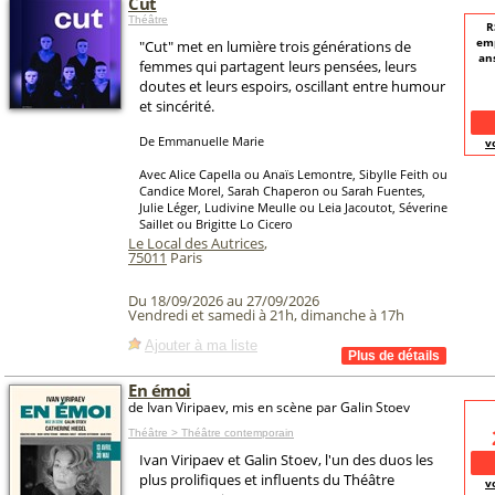
Cut
Théâtre
R
emp
"Cut" met en lumière trois générations de
ans
femmes qui partagent leurs pensées, leurs
doutes et leurs espoirs, oscillant entre humour
et sincérité.
De Emmanuelle Marie
v
Avec Alice Capella ou Anaïs Lemontre, Sibylle Feith ou
Candice Morel, Sarah Chaperon ou Sarah Fuentes,
Julie Léger, Ludivine Meulle ou Leia Jacoutot, Séverine
Saillet ou Brigitte Lo Cicero
Le Local des Autrices
,
75011
Paris
Du 18/09/2026 au 27/09/2026
Vendredi et samedi à 21h, dimanche à 17h
Ajouter à ma liste
En émoi
de Ivan Viripaev, mis en scène par Galin Stoev
Théâtre > Théâtre contemporain
Ivan Viripaev et Galin Stoev, l'un des duos les
plus prolifiques et influents du Théâtre
v