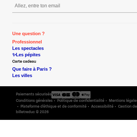
S’inscrire S’inscrire S’inscrire S’insc
Une question ?
Professionnel
Les spectacles
✨Les pépites
Carte cadeau
Que faire à Paris ?
Les villes
Paiements sécurisés
Conditions générales
Politique de confidentialité
Mentions légale
Plateforme d'éthique et de conformité
Accessibilité
Gestion de
billetreduc ©
2026