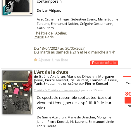
contemporain
De Ivan Viripaev
Avec Catherine Hiegel, Sébastien Eveno, Marie-Sophie
Ferdane, Emmanuel Noblet, Grégoire Oestermann,
Galin Stoev
Théâtre de l'Atelier
,
75018
Paris
Du 13/04/2027 au 30/05/2027
Du mardi au samedi à 21h et le dimanche à 17h
Ajouter à ma liste
L'Art de la chute
de Gaëlle Axelbrun, Marie de Dinechin, Morgan·e
Janoir, Pierre Koestel, Iris Laurent, Emmanuel Linée,
Yanis Skouta, mis en scène par Pierre Koestel
Tar
Théâtre > Théâtre contemporain
à partir de 15 ans
8€
Ce spectacle rassemble sept auteurices qui
viennent témoigner de la spécificité de leur
v
vécu.
De Gaëlle Axelbrun, Marie de Dinechin, Morgan·e
Janoir, Pierre Koestel, Iris Laurent, Emmanuel Linée,
Yanis Skouta