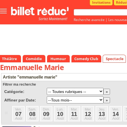
Invitations
Réduc
Bouton
menu
Sortez Maintenant!
principale
Recherche avancée
|
Les nouvea
Théâtre
Comédie
Humour
Comedy Club
Spectacle
Emmanuelle Marie
Artiste "emmanuelle marie"
Filtrer ma recherche
Catégorie:
Affiner par Date:
Ven.
Sam.
Dim.
Lun.
Mar.
Mer.
Jeu.
Ven.
«
07
08
09
10
11
12
13
14
Août
Août
Août
Août
Août
Août
Août
Août