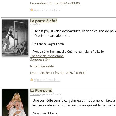
Le vendredi 24 mai 2024 à 00h00
Ajouter à ma liste
La porte à côté
Comédie
Elle est psy. Il vend des yaourts. Ils sont voisins de palie
détestent cordialement.
De Fabrice Roger-Lacan
Avec Valérie-Emmanuelle Guérin, Jean-Marie Politello
Théâtre de l'Astrolabe
,
Sorgues (
84
)
Non disponible
Le dimanche 11 février 2024 à 00h00
Ajouter à ma liste
La Perruche
Théâtre
à partir de 10 ans
Une comédie sensible, rythmée et moderne, un face à
sur les relations amoureuses : mais qui est la perruche 
De Audrey Schebat