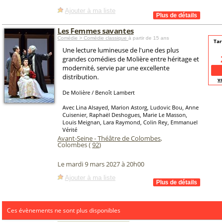
Ajouter à ma liste
Les Femmes savantes
Comédie > Comédie classique
à partir de 15 ans
Tar
Une lecture lumineuse de l'une des plus
grandes comédies de Molière entre héritage et
modernité, servie par une excellente
distribution.
v
De Molière / Benoît Lambert
Avec Lina Alsayed, Marion Astorg, Ludovic Bou, Anne
Cuisenier, Raphaël Deshogues, Marie Le Masson,
Louis Meignan, Lara Raymond, Colin Rey, Emmanuel
Vérité
Avant-Seine - Théâtre de Colombes
,
Colombes (
92
)
Le mardi 9 mars 2027 à 20h00
Ajouter à ma liste
Ces évènements ne sont plus disponibles