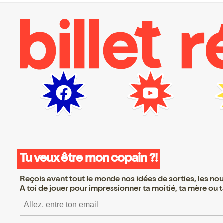
Tu veux être mon copain ?!
Reçois avant tout le monde nos idées de sorties, les nouv
A toi de jouer pour impressionner ta moitié, ta mère ou ta
S’inscrire S’inscrire S