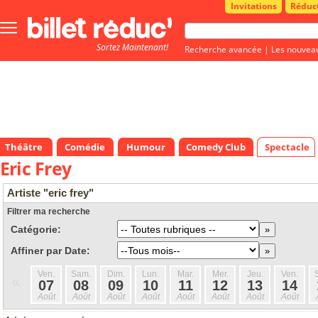
Invitations
Réduc
Bouton
menu
Sortez Maintenant!
principale
Recherche avancée
|
Les nouvea
Théâtre
Comédie
Humour
Comedy Club
Spectacle
Eric Frey
Artiste "eric frey"
Filtrer ma recherche
Catégorie:
Affiner par Date:
Ven.
Sam.
Dim.
Lun.
Mar.
Mer.
Jeu.
Ven.
«
07
08
09
10
11
12
13
14
Août
Août
Août
Août
Août
Août
Août
Août