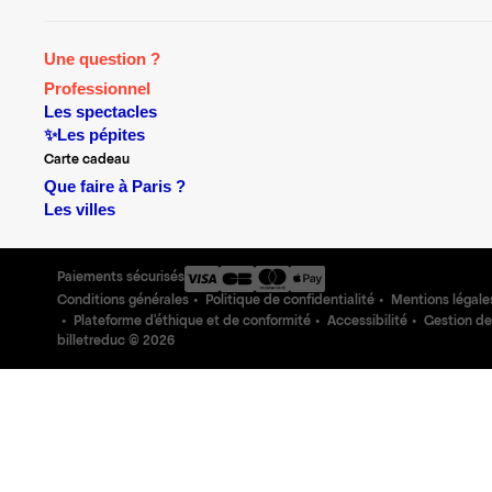
Une question ?
Professionnel
Les spectacles
✨Les pépites
Carte cadeau
Que faire à Paris ?
Les villes
Paiements sécurisés
Conditions générales
Politique de confidentialité
Mentions légale
Plateforme d'éthique et de conformité
Accessibilité
Gestion de
billetreduc ©
2026