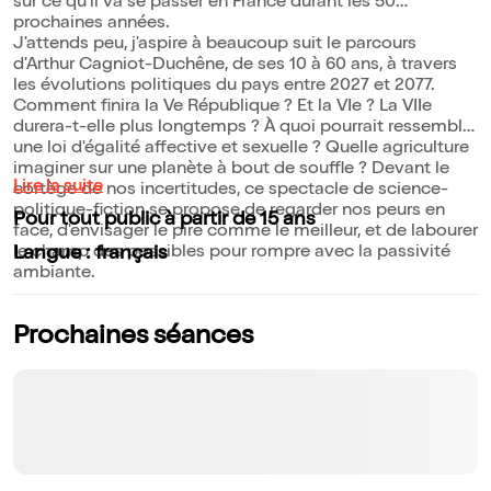
sur ce qu'il va se passer en France durant les 50
prochaines années.
J'attends peu, j'aspire à beaucoup suit le parcours
d'Arthur Cagniot-Duchêne, de ses 10 à 60 ans, à travers
les évolutions politiques du pays entre 2027 et 2077.
Comment finira la Ve République ? Et la VIe ? La VIIe
durera-t-elle plus longtemps ? À quoi pourrait ressembler
une loi d'égalité affective et sexuelle ? Quelle agriculture
imaginer sur une planète à bout de souffle ? Devant le
Lire la suite
cortège de nos incertitudes, ce spectacle de science-
politique-fiction se propose de regarder nos peurs en
Pour tout public à partir de 15 ans
face, d'envisager le pire comme le meilleur, et de labourer
le champ des possibles pour rompre avec la passivité
Langue : français
ambiante.
Prochaines séances