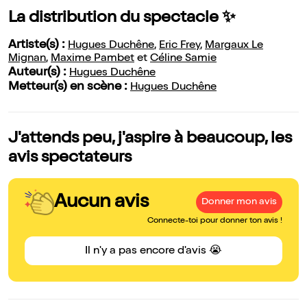
La distribution du spectacle ✨
Artiste(s) :
Hugues Duchêne
,
Eric Frey
,
Margaux Le
Mignan
,
Maxime Pambet
et
Céline Samie
Auteur(s) :
Hugues Duchêne
Metteur(s) en scène :
Hugues Duchêne
J'attends peu, j'aspire à beaucoup, les
avis spectateurs
Aucun avis
Donner mon avis
Connecte-toi pour donner ton avis !
Il n'y a pas encore d'avis 😭