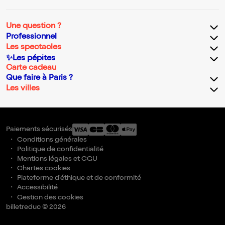
Une question ?
Professionnel
Les spectacles
✨Les pépites
Carte cadeau
Que faire à Paris ?
Les villes
Paiements sécurisés
Conditions générales
Politique de confidentialité
Mentions légales et CGU
Chartes cookies
Plateforme d'éthique et de conformité
Accessibilité
Gestion des cookies
billetreduc © 2026