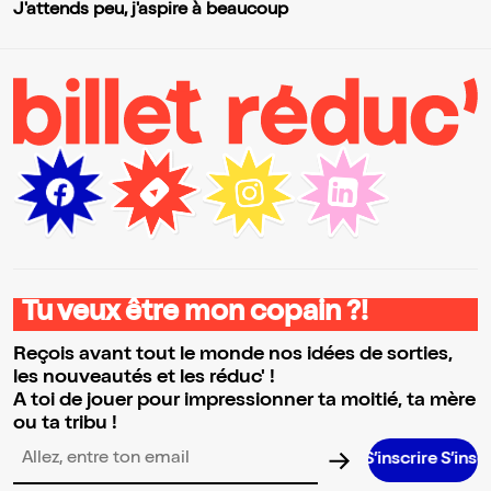
J'attends peu, j'aspire à beaucoup
Tu veux être mon copain ?!
Reçois avant tout le monde nos idées de sorties,
les nouveautés et les réduc' !
A toi de jouer pour impressionner ta moitié, ta mère
ou ta tribu !
S’inscrire S’inscrire S’insc
Adresse email pour la newsletter