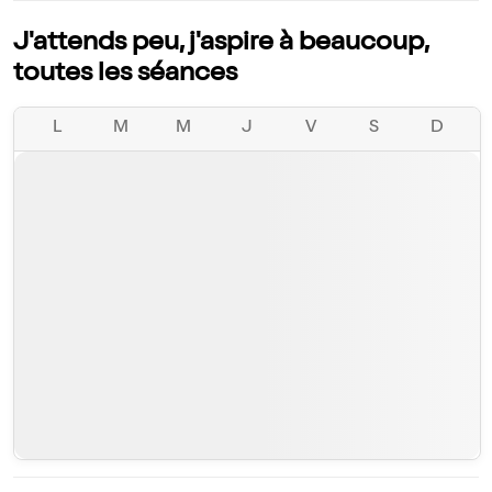
J'attends peu, j'aspire à beaucoup,
toutes les séances
L
M
M
J
V
S
D