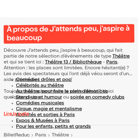
À propos de J'attends peu, j'aspire à
beaucoup
Découvre J'attends peu, j'aspire à beaucoup, qui fait
partie de notre sélection d’événements de type
Théâtre
et qui se tient ici :
Théâtre 13 / Bibliothèque
-
Paris
.
Attention : les places sont limitées. Encore hésitant(e) ?
Les avis des spectateurs qui l'ont déjà vécu seront d'une
aide précieuse !
Comédies drôles et pop’
Célébrités au théâtre
Toujours à la recherche de la sortie idéale ? Voici
Au théâtre, pour faire le plein d’émotions
quelques pistes :
Stand-up et humour
ou
soirée en comedy clubs
Comédies musicales
Cirque, magie et mentalisme
Lire la suite
Activités et sorties à Paris
Expos & Musées à Paris
Pour les enfants, petits et grands
BilletReduc
Paris
Théâtre