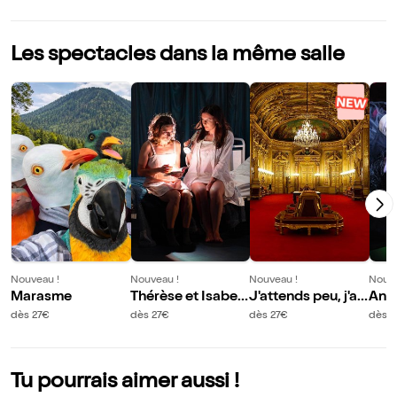
Les spectacles dans la même salle
Nouveau !
Nouveau !
Nouveau !
Nouve
Marasme
Thérèse et Isabell
J'attends peu, j'as
Ant
e
pire à beaucoup
dès 27€
dès 27€
dès 27€
dès 2
Tu pourrais aimer aussi !