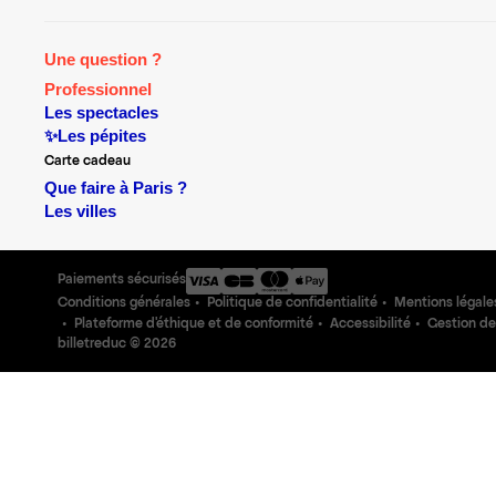
Une question ?
Professionnel
Les spectacles
✨Les pépites
Carte cadeau
Que faire à Paris ?
Les villes
Paiements sécurisés
Conditions générales
Politique de confidentialité
Mentions légale
Plateforme d'éthique et de conformité
Accessibilité
Gestion de
billetreduc ©
2026