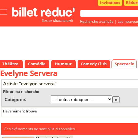
Invitations
Réduc
Bouton
menu
Sortez Maintenant!
principale
Recherche avancée
|
Les nouvea
Théâtre
Comédie
Humour
Comedy Club
Spectacle
Evelyne Servera
Artiste "evelyne servera"
Filtrer ma recherche
Catégorie:
1 événement trouvé
Ces évènements ne sont plus disponibles