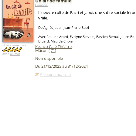
Un air de famille
Comédie
L'oeuvre culte de Bacri et Jaoui, une satire sociale fér
vraie.
De Agnès Jaoui, Jean-Pierre Bacri
Avec Pauline Acard, Evelyne Servera, Bastien Bernal, Julien Bou
Bruard, Matilde Cribier
Note internautes:
Kezaco Café Théâtre
,
Mâcon (
71
)
avec
48 avis
Non disponible
Du 21/12/2023 au 31/12/2024
Ajouter à ma liste