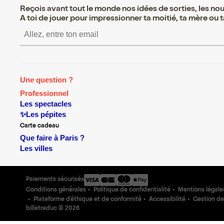
Reçois avant tout le monde nos idées de sorties, les nouv
A toi de jouer pour impressionner ta moitié, ta mère ou ta
S’inscrire S’inscrire S’inscr
Une question ?
Professionnel
Les spectacles
✨Les pépites
Carte cadeau
Que faire à Paris ?
Les villes
Paiements sécurisés
Conditions générales
Politique de confidentialité
Mentions légale
Plateforme d'éthique et de conformité
Accessibilité
Gestion de
billetreduc ©
2026