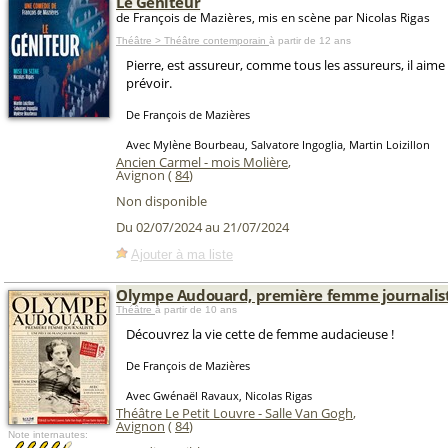
Le Géniteur
de François de Mazières, mis en scène par Nicolas Rigas
Théâtre > Théâtre contemporain
à partir de 12 ans
Pierre, est assureur, comme tous les assureurs, il aime 
prévoir.
De François de Mazières
Avec Mylène Bourbeau, Salvatore Ingoglia, Martin Loizillon
Ancien Carmel - mois Molière
,
Avignon (
84
)
Non disponible
Du 02/07/2024 au 21/07/2024
Ajouter à ma liste
Olympe Audouard, première femme journalis
Théâtre
à partir de 10 ans
Découvrez la vie cette de femme audacieuse !
De François de Mazières
Avec Gwénaël Ravaux, Nicolas Rigas
Théâtre Le Petit Louvre - Salle Van Gogh
,
Avignon
(
84
)
Note internautes: