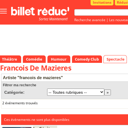
Invitations
Réduc
Bouton
menu
Sortez Maintenant!
principale
Recherche avancée
|
Les nouvea
Théâtre
Comédie
Humour
Comedy Club
Spectacle
Francois De Mazieres
Artiste "francois de mazieres"
Filtrer ma recherche
Catégorie:
2 événements trouvés
Ces évènements ne sont plus disponibles