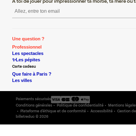
A toi de jouer pour impressionner ta moitié, ta mère ou ta
S’inscrire S’inscrire S’inscri
Une question ?
Professionnel
Les spectacles
✨Les pépites
Carte cadeau
Que faire à Paris ?
Les villes
Paiements sécurisés
Conditions générales
Politique de confidentialité
Mentions légale
Plateforme d'éthique et de conformité
Accessibilité
Gestion de
billetreduc ©
2026