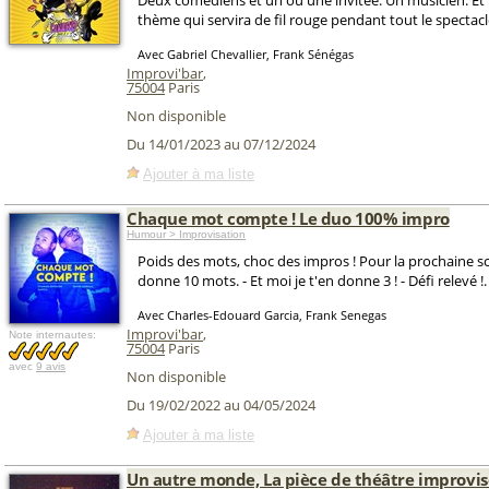
Deux comédiens et un ou une invitée. Un musicien. Et
thème qui servira de fil rouge pendant tout le spectacl
Avec Gabriel Chevallier, Frank Sénégas
Improvi'bar
,
75004
Paris
Non disponible
Du 14/01/2023 au 07/12/2024
Ajouter à ma liste
Chaque mot compte ! Le duo 100% impro
Humour > Improvisation
Poids des mots, choc des impros ! Pour la prochaine sc
donne 10 mots. - Et moi je t'en donne 3 ! - Défi relevé !.
Avec Charles-Edouard Garcia, Frank Senegas
Improvi'bar
,
Note internautes:
75004
Paris
avec
9 avis
Non disponible
Du 19/02/2022 au 04/05/2024
Ajouter à ma liste
Un autre monde, La pièce de théâtre improvi