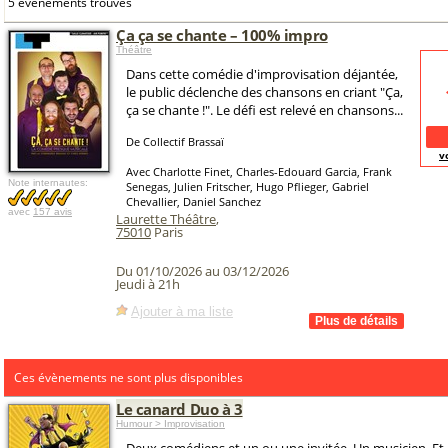
5 événements trouvés
Ça ça se chante – 100% impro
Théâtre
Dans cette comédie d'improvisation déjantée,
le public déclenche des chansons en criant "Ça,
ça se chante !". Le défi est relevé en chansons...
De Collectif Brassaï
v
Avec Charlotte Finet, Charles-Edouard Garcia, Frank
Note internautes:
Senegas, Julien Fritscher, Hugo Pflieger, Gabriel
Chevallier, Daniel Sanchez
avec
157 avis
Laurette Théâtre
,
75010
Paris
Du 01/10/2026 au 03/12/2026
Jeudi à 21h
Ajouter à ma liste
Ces évènements ne sont plus disponibles
Le canard Duo à 3
Humour > Improvisation