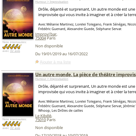
Humour > Improvisation
Drôle, déjanté et surprenant, Un autre monde est une
improvisée qui vous invite à imaginer et à créer la terr
Avec Mélanie Martinez, Lorelei Tolegano, Frank Sénégas, Nicol
Frédéric Guenard, Alexandre Guede, Stéphane Servat
Improvi'bar
,
75004
Paris
Note internautes:
Non disponible
avec
32 avis
Du 19/01/2019 au 16/07/2022
Ajouter à ma liste
Un autre monde, La pièce de théâtre improvi
Humour > Improvisation
Drôle, déjanté et surprenant, Un autre monde est une
improvisée qui vous invite à imaginer et à créer la terr
Avec Mélanie Martinez, Lorelei Tolegano, Frank Sénégas, Nicol
Frédéric Guenard, Alexandre Guede, Stéphane Servat, Jérémie
Whoop, Les Drôles de cailles
Le Kibélé
,
75010
Paris
Note internautes:
Non disponible
avec
32 avis
Du 17/10/2018 au 10/07/2019