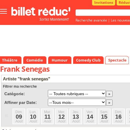
Invitations
Réduc
Bouton
menu
Sortez Maintenant!
principale
Recherche avancée
|
Les nouvea
Théâtre
Comédie
Humour
Comedy Club
Spectacle
Frank Senegas
Artiste "frank senegas"
Filtrer ma recherche
Catégorie:
Affiner par Date:
Dim.
Lun.
Mar.
Mer.
Jeu.
Ven.
Sam.
Dim.
«
09
10
11
12
13
14
15
16
Août
Août
Août
Août
Août
Août
Août
Août