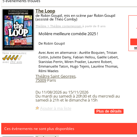
5 événements trouvés
The Loop
de Robin Goupil, mis en scène par Robin Goupil
(assisté de Théo Comby)
Théâtre > Théâtre contemporain
à partir de 8 ans
Molière meilleure comédie 2025 !
De Robin Goupil
v
Avec Avec en alternance : Aurélie Boquien, Tristan
Note internautes:
Cottin, Juliette Damy, Fabian Hellou, Gaëlle Lebert,
Stanislas Perrin, Miren Pradier, Laurent Robert,
avec
262 avis
Emmanuelle Taton, Hugo Tejero, Laurène Thomas,
Rémi Waeles
Théâtre Saint Georges
,
75009
Paris
Du 11/08/2026 au 15/11/2026
Du mardi au samedi à 20h30 et du mercredi au
samedi à 21h et le dimanche à 15h
Ajouter à ma liste
Ces évènements ne sont plus disponibles