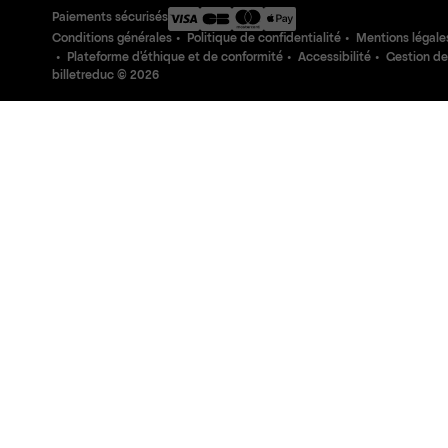
Paiements sécurisés
Conditions générales
Politique de confidentialité
Mentions légale
Plateforme d'éthique et de conformité
Accessibilité
Gestion de
billetreduc ©
2026