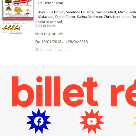
De Didier Caron
Avec Julia Dorval, Sandrine Le Berre, Gaëlle Lebert, Michel Fed
Malaveau, Didier Caron, Karina Marimon, Christiane Ludot, R
Théâtre Michel
,
Note internautes:
75008
Paris
avec
281 avis
Non disponible
Du 19/01/2018 au 28/04/2018
Ajouter à ma liste