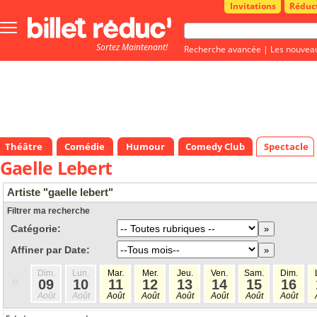
Invitations
Réduc
Bouton
menu
Sortez Maintenant!
principale
Recherche avancée
|
Les nouvea
Théâtre
Comédie
Humour
Comedy Club
Spectacle
Gaelle Lebert
Artiste "gaelle lebert"
Filtrer ma recherche
Catégorie:
Affiner par Date:
Dim.
Lun.
Mar.
Mer.
Jeu.
Ven.
Sam.
Dim.
«
09
10
11
12
13
14
15
16
Août
Août
Août
Août
Août
Août
Août
Août