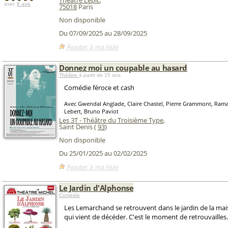
Théâtre Lepic
,
avec
8 avis
75018
Paris
Non disponible
Du 07/09/2025 au 28/09/2025
Ajouter à ma liste
Donnez moi un coupable au hasard
Théâtre
à partir de 15 ans
Comédie féroce et cash
Avec Gwendal Anglade, Claire Chastel, Pierre Grammont, Rama
Lebert, Bruno Paviot
Les 3T - Théâtre du Troisième Type
,
Saint Denis (
93
)
Non disponible
Du 25/01/2025 au 02/02/2025
Ajouter à ma liste
Le Jardin d'Alphonse
Comédie
Les Lemarchand se retrouvent dans le jardin de la ma
qui vient de décéder. C'est le moment de retrouvailles.