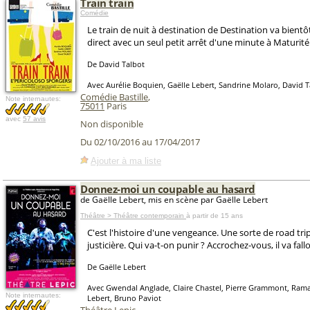
Train train
Comédie
Le train de nuit à destination de Destination va bientôt
direct avec un seul petit arrêt d'une minute à Maturité
De David Talbot
Avec Aurélie Boquien, Gaëlle Lebert, Sandrine Molaro, David T
Comédie Bastille
,
Note internautes:
75011
Paris
avec
57 avis
Non disponible
Du 02/10/2016 au 17/04/2017
Ajouter à ma liste
Donnez-moi un coupable au hasard
de Gaëlle Lebert, mis en scène par Gaëlle Lebert
Théâtre > Théâtre contemporain
à partir de 15 ans
C'est l'histoire d'une vengeance. Une sorte de road tri
justicière. Qui va-t-on punir ? Accrochez-vous, il va falloi
De Gaëlle Lebert
Avec Gwendal Anglade, Claire Chastel, Pierre Grammont, Rama
Note internautes:
Lebert, Bruno Paviot