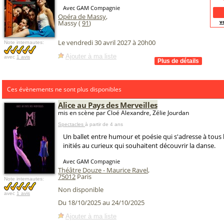
Avec GAM Compagnie
Opéra de Massy
,
v
Massy (
91
)
Le vendredi 30 avril 2027 à 20h00
Note internautes:
Ajouter à ma liste
avec
1 avis
Ces évènements ne sont plus disponibles
Alice au Pays des Merveilles
mis en scène par Cloé Alexandre, Zélie Jourdan
Spectacles
à partir de 4 ans
Un ballet entre humour et poésie qui s'adresse à tous l
initiés au curieux qui souhaitent découvrir la danse.
Avec GAM Compagnie
Théâtre Douze - Maurice Ravel
,
75012
Paris
Note internautes:
Non disponible
avec
1 avis
Du 18/10/2025 au 24/10/2025
Ajouter à ma liste