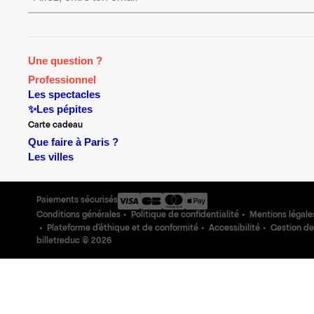
Une question ?
Professionnel
Les spectacles
✨Les pépites
Carte cadeau
Que faire à Paris ?
Les villes
Paiements sécurisés
Conditions générales
Politique de confidentialité
Mentions légale
Plateforme d'éthique et de conformité
Accessibilité
Gestion de
billetreduc ©
2026