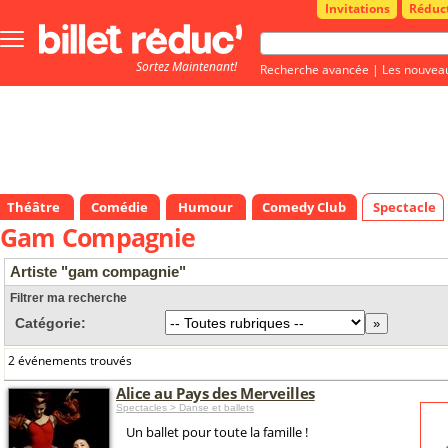
Invitations
Réduc
Bouton
menu
Sortez Maintenant!
principale
Recherche avancée
|
Les nouvea
Théâtre
Comédie
Humour
Comedy Club
Spectacle
Gam Compagnie
Artiste "gam compagnie"
Filtrer ma recherche
Catégorie:
2 événements trouvés
Alice au Pays des Merveilles
Spectacles > Danse et ballets
Un ballet pour toute la famille !