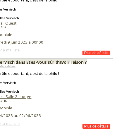
rôle et pourtant, c'est de la philo
es Vervisch
lles Vervisch
à l'Ouest
,
76
)
ponible
redi 9 juin 2023 à 00h00
r à ma liste
Vervisch dans Êtes-vous sûr d'avoir raison ?
Mecs drôles
rôle et pourtant, c'est de la philo !
es Vervisch
lles Vervisch
el - Salle 2 - rouge
,
aris
ponible
4/2023 au 02/06/2023
r à ma liste