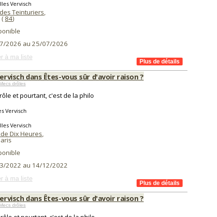
lles Vervisch
des Teinturiers
,
(
84
)
ponible
7/2026 au 25/07/2026
r à ma liste
Vervisch dans Êtes-vous sûr d'avoir raison ?
Mecs drôles
rôle et pourtant, c'est de la philo
es Vervisch
lles Vervisch
 de Dix Heures
,
aris
ponible
3/2022 au 14/12/2022
r à ma liste
Vervisch dans Êtes-vous sûr d'avoir raison ?
Mecs drôles