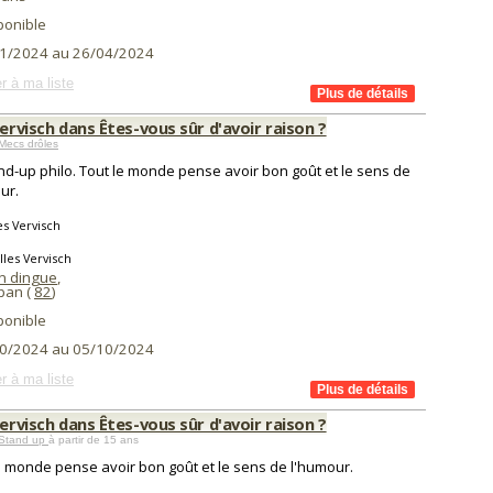
ponible
1/2024 au 26/04/2024
r à ma liste
Vervisch dans Êtes-vous sûr d'avoir raison ?
Mecs drôles
nd-up philo. Tout le monde pense avoir bon goût et le sens de
ur.
es Vervisch
lles Vervisch
on dingue
,
ban (
82
)
ponible
0/2024 au 05/10/2024
r à ma liste
Vervisch dans Êtes-vous sûr d'avoir raison ?
Stand up
à partir de 15 ans
e monde pense avoir bon goût et le sens de l'humour.