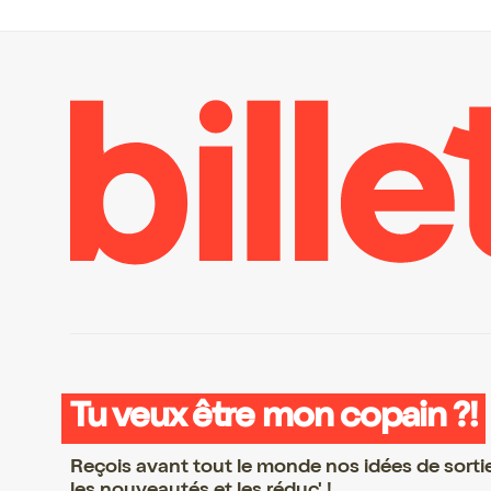
Tu veux être mon copain ?!
Reçois avant tout le monde nos idées de sorti