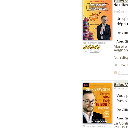
Gilles 
de Gille
Théâtre >
Un spe
dépous
De Gill
Avec Gi
Note internautes:
Marelle 
Avignon
avec
50 avis
Non dis
Du 05/0
Ajoute
Gilles 
Humour > 
Vous p
êtes-v
De Gill
Avec Gi
Le Cont
75005
P
Note internautes: