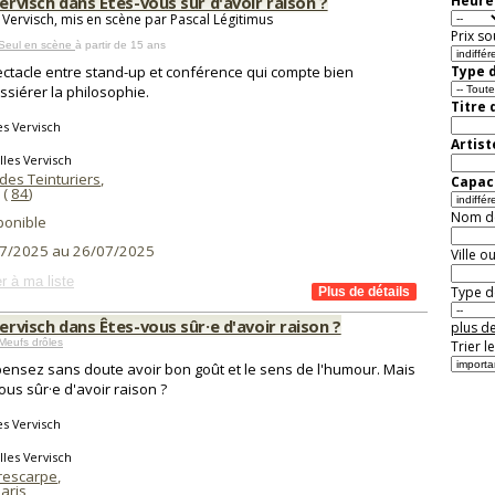
Vervisch dans Êtes-vous sûr d'avoir raison ?
Heure 
s Vervisch, mis en scène par Pascal Légitimus
Prix so
 Seul en scène
à partir de 15 ans
ctacle entre stand-up et conférence qui compte bien
Type d
siérer la philosophie.
Titre 
es Vervisch
Artist
lles Vervisch
des Teinturiers
,
Capaci
(
84
)
Nom de 
ponible
7/2025 au 26/07/2025
Ville o
r à ma liste
Type de
Vervisch dans Êtes-vous sûr·e d'avoir raison ?
plus de
Meufs drôles
Trier l
ensez sans doute avoir bon goût et le sens de l'humour. Mais
ous sûr·e d'avoir raison ?
es Vervisch
lles Vervisch
rescarpe
,
aris