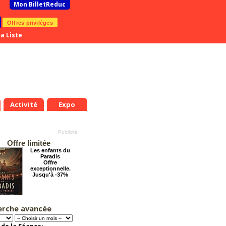
Mon BilletReduc
Offres privilèges
a Liste
Activité
Expo
Offre limitée
Les enfants du
Paradis
Offre
exceptionnelle.
Jusqu'à -37%
erche avancée
Le Grand Hôtel des
Rêves présente :
Jules Verne, Le
Voyage