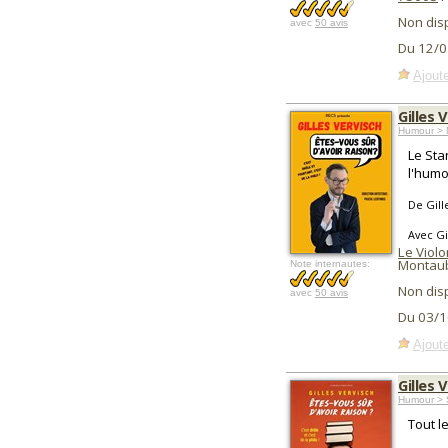
Non dis
avec
50 avis
Du 12/0
Ajoute
Gilles 
Humour > 
Le Sta
l'humo
De Gill
Avec Gi
Le Viol
Montau
Note internautes:
Non dis
avec
50 avis
Du 03/1
Ajoute
Gilles 
Humour > 
Tout l