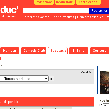
Invitations
Réductions
Carte cadeau
z Maintenant!
Recherche avancée
|
Les nouveautés
|
Dernières critiques
|
M
Humour
Comedy Club
Spectacle
Enfant
Concert
h
h"
»
Modifier
Rech
us disponibles
Le