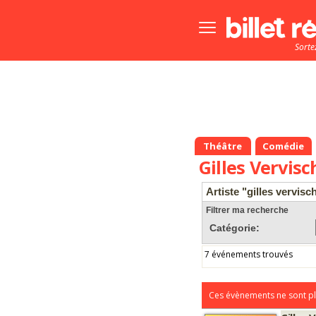
Bouton
menu
Sorte
principale
Théâtre
Comédie
Gilles Vervisc
Artiste "gilles vervisc
Filtrer ma recherche
Catégorie:
7 événements trouvés
Ces évènements ne sont pl