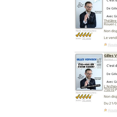
C'est d
De Gill
Avec Gi
Théâtre 
Rouen (
Non dis
Note internautes:
Le vend
avec
50 avis
Ajoute
Gilles 
Humour > 
C'est d
De Gill
Avec Gi
L'Archip
75010
P
Note internautes:
Non dis
avec
50 avis
Du 21/0
Ajoute