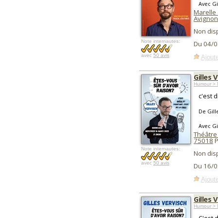
Avec Gi
Marelle 
Avignon
Non dis
Note internautes:
Du 04/0
avec
50 avis
Ajoute
Gilles 
Humour > 
c'est d
De Gill
Avec Gi
Théâtre
75018
P
Note internautes:
Non dis
avec
50 avis
Du 16/0
Ajoute
Gilles 
Humour > 