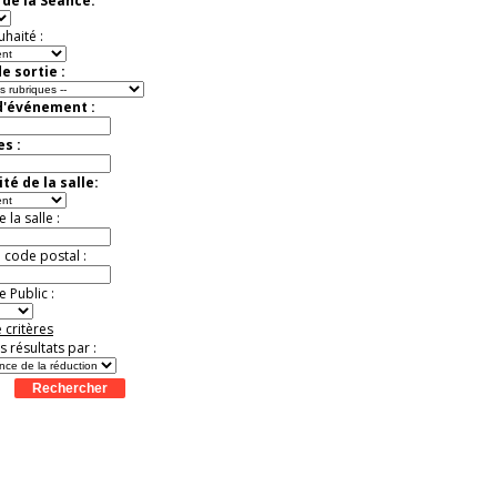
de la Séance:
Extraordinaire
Activité à vivre !
uhaité :
Promo exclusive ! .
Jusqu'à -13%
e sortie :
d'événement :
es :
té de la salle:
la salle :
u code postal :
 Public :
 critères
es résultats par :