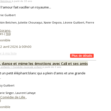
Historique
à partir de 10 ans
l'amour fait vaciller un royaume...
nie Guilbert
bin Betchen, Juliette Chouraqui, Xavier Depoix, Léonie Guilbert, Pierre
Sorano
,
es (
94
)
ponible
 2 avril 2026 à 00h00
r à ma liste
, danse et mime les émotions avec Cali et ses amis
s enfants > Comédie musicale enfant
à partir de 2 ans
st un petit éléphant blanc qui a plein d'amis et une grande
.
cy Guilbert
rie Singer, Laurent Lahaye
 Comédie de Lille
,
)
ponible