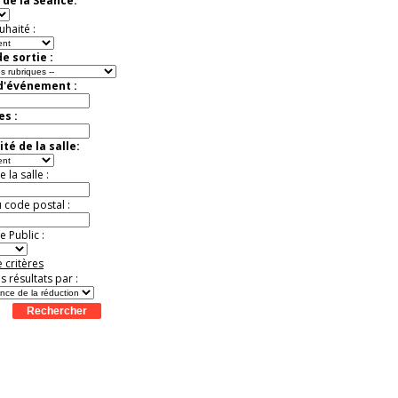
 de la Séance:
uhaité :
e sortie :
 d'événement :
es :
té de la salle:
la salle :
u code postal :
 Public :
 critères
es résultats par :