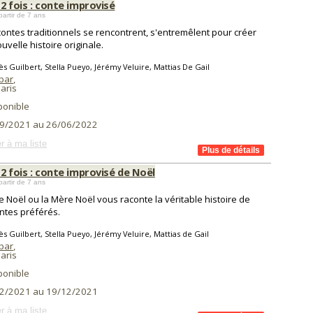
t 2 fois : conte improvisé
partir de 7 ans
ontes traditionnels se rencontrent, s'entremêlent pour créer
uvelle histoire originale.
ès Guilbert, Stella Pueyo, Jérémy Veluire, Mattias De Gail
'bar
,
aris
ponible
9/2021 au 26/06/2022
r à ma liste
t 2 fois : conte improvisé de Noël
partir de 7 ans
e Noël ou la Mère Noël vous raconte la véritable histoire de
ntes préférés.
ès Guilbert, Stella Pueyo, Jérémy Veluire, Mattias de Gail
'bar
,
aris
ponible
2/2021 au 19/12/2021
r à ma liste