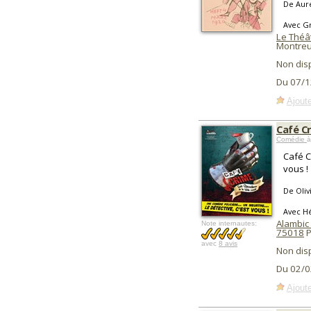
De Auré
Avec Gr
Le Théâ
Montreui
Non dis
Du 07/1
Ajoute
Café C
Comédie
à
Café C
vous !
De Oliv
Avec Hé
Alambic
Note internautes:
75018
P
avec
8 avis
Non dis
Du 02/0
Ajoute