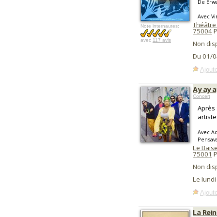
De Erw
Avec Vi
Théâtre
Note internautes:
75004
P
avec
117 avis
Non dis
Du 01/0
Ajoute
Ay ay a
Concert
Après 
artist
Avec Ad
Pensava
Le Baise
75001
P
Non dis
Le lund
Ajoute
La Rei