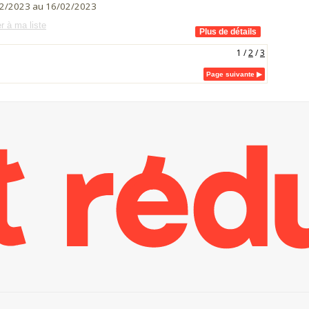
2/2023 au 16/02/2023
r à ma liste
1
/
2
/
3