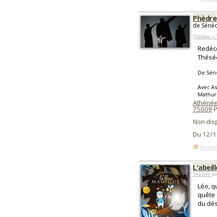
Phèdre
de Sénèq
Théâtre > 
Redéco
Thésée
De Sén
Avec As
Mathuri
Athénée 
75009
P
Non dis
Du 12/1
Ajoute
L'abeil
Théâtre
de
Léo, q
quête 
du dés