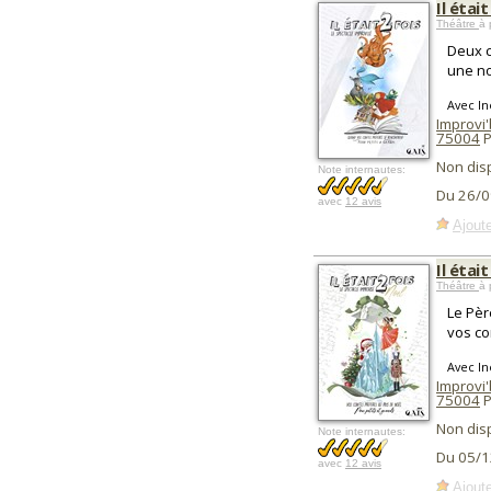
Il étai
Théâtre
à 
Deux c
une no
Avec In
Improvi
75004
P
Non dis
Note internautes:
Du 26/0
avec
12 avis
Ajoute
Il étai
Théâtre
à 
Le Pèr
vos co
Avec In
Improvi
75004
P
Non dis
Note internautes:
Du 05/1
avec
12 avis
Ajoute