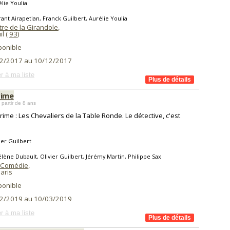
lie Youlia
ant Airapetian, Franck Guilbert, Aurélie Youlia
tre de la Girandole
,
l (
93
)
ponible
2/2017 au 10/12/2017
r à ma liste
rime
 partir de 8 ans
rime : Les Chevaliers de la Table Ronde. Le détective, c'est
ier Guilbert
lène Dubault, Olivier Guilbert, Jérémy Martin, Philippe Sax
 Comédie
,
aris
ponible
2/2019 au 10/03/2019
r à ma liste