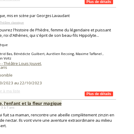
ue, mis en scène par Georges Lavaudant
Théâtre classique
uvrez l'histoire de Phèdre, femme du légendaire et puissant
, roi d'Athènes, qui s'éprit de son beau-fils Hippolyte...
èque
trid Bas, Bénédicte Guilbert, Aurélien Recoing, Maxime Taffanel ,
n Voltz
- Théâtre Louis Jouvet
,
aris
ponible
0/2023 au 22/10/2023
r à ma liste
le, l'enfant et la fleur magique
 3 à 7 ans
ui fuit sa maman, rencontre une abeille complètement zinzin en
de nectar. Ils vont vivre une aventure extraordinaire au milieu
ert.