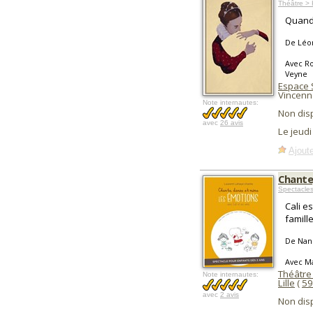
Théâtre > 
Quand 
De Léo
Avec Ro
Veyne
Espace 
Vincenn
Note internautes:
Non dis
avec
26 avis
Le jeudi
Ajoute
Chante
Spectacle
Cali e
famille
De Nan
Avec Ma
Théâtre
Note internautes:
Lille
(
59
avec
2 avis
Non dis