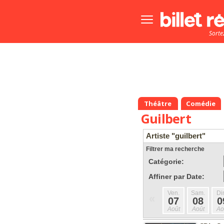
Bouton
menu
Sorte
principale
Théâtre
Comédie
Guilbert
Artiste "guilbert"
Filtrer ma recherche
Catégorie:
Affiner par Date:
Ven.
Sam.
Di
«
07
08
0
Août
Août
Ao