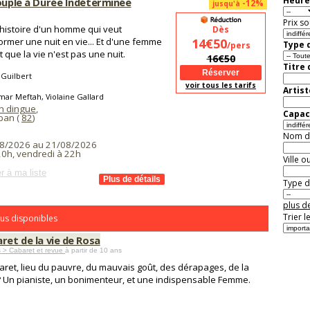
Heure
Couple à Durée Indéterminée
-12%
jusqu'à
Prix so
l'histoire d'un homme qui veut
Dès
ormer une nuit en vie... Et d'une femme
14€50
Type d
/pers
t que la vie n'est pas une nuit.
16€50
Titre
 Guilbert
voir tous les tarifs
Artist
ar Meftah, Violaine Gallard
on dingue
,
Capaci
ban (
82
)
Nom de 
8/2026 au 21/08/2026
20h, vendredi à 22h
Ville o
r à ma liste
Type de
plus de
Trier l
us disponibles
ret de la vie de Rosa
 > Cabaret et revue
à partir de 10 ans
aret, lieu du pauvre, du mauvais goût, des dérapages, de la
? Un pianiste, un bonimenteur, et une indispensable Femme.