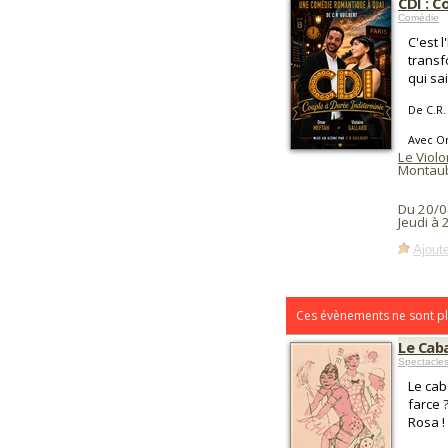
CDI : 
Comédie
C'est 
transf
qui sai
De C.R.
Avec Om
Le Viol
Montau
Du 20/0
Jeudi à 
Ajoute
Ces évènements ne sont pl
Le Caba
Spectacles
Le cab
farce 
Rosa !