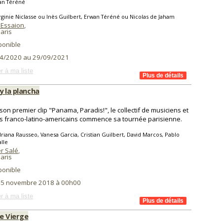
an Téréné
rginie Niclasse ou Inès Guilbert, Erwan Téréné ou Nicolas de Jaham
 Essaion
,
aris
ponible
4/2020 au 29/09/2021
r à ma liste
y la plancha
son premier clip "Panama, Paradis!", le collectif de musiciens et
es franco-latino-americains commence sa tournée parisienne.
riana Rausseo, Vanesa Garcia, Cristian Guilbert, David Marcos, Pablo
lle
r Salé
,
aris
ponible
i 5 novembre 2018 à 00h00
r à ma liste
ne Vierge