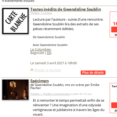
9 événements trouvés
Textes inédits de Gwendoline Soublin
Théâtre > Lecture
Lecture par l'auteure - suivie d'une rencontre.
1
Gwendoline Soublin lira des extraits de ses
pièces récemment éditées.
v
De Gwendoline Soublin
Avec Gwendoline Soublin
Le Colombier
,
Bagnolet (
93
)
Le samedi 3 avril 2027 à 18h00
Ajouter à ma liste
Spécimen
de Gwendoline Soublin, mis en scène par Emilie
Tari
Flacher
Théâtre > Théâtre contemporain
à partir de 13 ans
Et si remonter le temps permettait enfin de se
réinventer ? Une imagination d'une odyssée
vertigineuse et jubilatoire à travers les âges du
v
vivant.