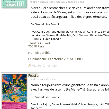
Théâtre > Théâtre contemporain
à partir de 8 ans
Alors qu'elle rentre chez elle en voiture après son trav
aide à domicile de 55 ans, est confrontée à un phén
aussi beau qu'étrange au milieu des vignes rémoises.
De Gwendoline Soublin
Avec Cyril Gueï, Jade Herbulot, Karim Kadjar, Constance Larrie
Louakairim, Sidney Ali Mehelleb, Cyril Metzger, Bénédicte We
Dubrulle, Lubin Labadie
Théâtre Ouvert
75018
Paris
Non disponible
Le dimanche 13 octobre 2019 à 00h00
Ajouter à ma liste
Fiesta
Théâtre
à partir de 5 ans
Nono a toujours rêvé d'une gigantesque fiesta d'anniv
avec l'arrivée de la tempête Marie-Thérèse, aura-t-elle bi
De Gwendoline Soublin
Avec Lisa Pajon, Carles Romero Vidal, Olivier Sangwa, Hédi Til
Tonnerre