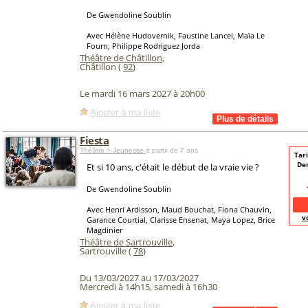
De Gwendoline Soublin
Avec Hélène Hudovernik, Faustine Lancel, Maïa Le
Fourn, Philippe Rodriguez Jorda
Théâtre de Châtillon
,
Châtillon (
92
)
Le mardi 16 mars 2027 à 20h00
Ajouter à ma liste
Fiesta
Théâtre > Jeunesse
à partir de 7 ans
Tari
De
Et si 10 ans, c'était le début de la vraie vie ?
De Gwendoline Soublin
Avec Henri Ardisson, Maud Bouchat, Fiona Chauvin,
v
Garance Courtial, Clarisse Ensenat, Maya Lopez, Brice
Magdinier
Théâtre de Sartrouville
,
Sartrouville (
78
)
Du 13/03/2027 au 17/03/2027
Mercredi à 14h15, samedi à 16h30
Ajouter à ma liste