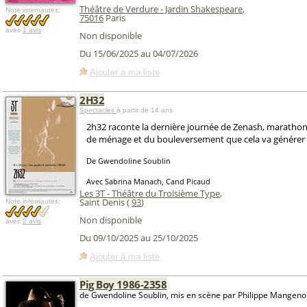
Théâtre de Verdure - Jardin Shakespeare
,
Note internautes:
75016
Paris
avec
1 avis
Non disponible
Du 15/06/2025 au 04/07/2026
Ajouter à ma liste
2H32
Spectacles
à partir de 14 ans
2h32 raconte la dernière journée de Zenash, maratho
de ménage et du bouleversement que cela va générer 
De Gwendoline Soublin
Avec Sabrina Manach, Cand Picaud
Les 3T - Théâtre du Troisième Type
,
Saint Denis (
93
)
Note internautes:
Non disponible
avec
2 avis
Du 09/10/2025 au 25/10/2025
Ajouter à ma liste
Pig Boy 1986-2358
de Gwendoline Soublin, mis en scène par Philippe Mangeno