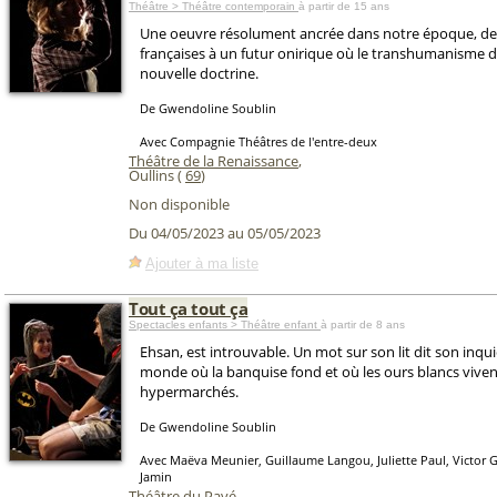
Théâtre > Théâtre contemporain
à partir de 15 ans
Une oeuvre résolument ancrée dans notre époque, d
françaises à un futur onirique où le transhumanisme d
nouvelle doctrine.
De Gwendoline Soublin
Avec Compagnie Théâtres de l'entre-deux
Théâtre de la Renaissance
,
Oullins (
69
)
Non disponible
Du 04/05/2023 au 05/05/2023
Ajouter à ma liste
Tout ça tout ça
Spectacles enfants > Théâtre enfant
à partir de 8 ans
Ehsan, est introuvable. Un mot sur son lit dit son inqu
monde où la banquise fond et où les ours blancs viven
hypermarchés.
De Gwendoline Soublin
Avec Maëva Meunier, Guillaume Langou, Juliette Paul, Victor G
Jamin
Théâtre du Pavé
,