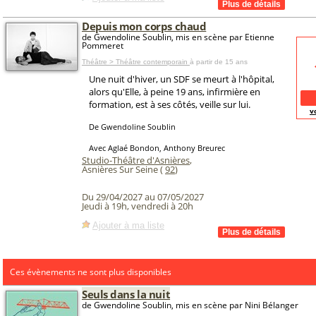
Depuis mon corps chaud
de Gwendoline Soublin, mis en scène par Etienne
Pommeret
Théâtre > Théâtre contemporain
à partir de 15 ans
Une nuit d'hiver, un SDF se meurt à l'hôpital,
alors qu'Elle, à peine 19 ans, infirmière en
formation, est à ses côtés, veille sur lui.
v
De Gwendoline Soublin
Avec Aglaé Bondon, Anthony Breurec
Studio-Théâtre d'Asnières
,
Asnières Sur Seine (
92
)
Du 29/04/2027 au 07/05/2027
Jeudi à 19h, vendredi à 20h
Ajouter à ma liste
Ces évènements ne sont plus disponibles
Seuls dans la nuit
de Gwendoline Soublin, mis en scène par Nini Bélanger