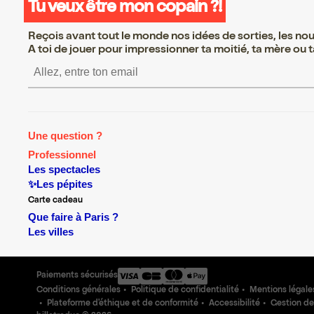
Tu veux être mon copain ?!
Reçois avant tout le monde nos idées de sorties, les nouv
A toi de jouer pour impressionner ta moitié, ta mère ou ta
S’inscrire S’inscrire S’inscrire S
Une question ?
Professionnel
Les spectacles
✨Les pépites
Carte cadeau
Que faire à Paris ?
Les villes
Paiements sécurisés
Conditions générales
Politique de confidentialité
Mentions légale
Plateforme d'éthique et de conformité
Accessibilité
Gestion de