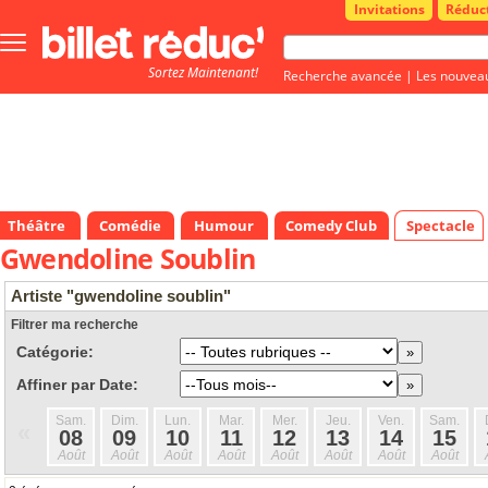
Invitations
Réduc
Bouton
menu
Sortez Maintenant!
principale
Recherche avancée
|
Les nouvea
Théâtre
Comédie
Humour
Comedy Club
Spectacle
Gwendoline Soublin
Artiste "gwendoline soublin"
Filtrer ma recherche
Catégorie:
Affiner par Date:
Sam.
Dim.
Lun.
Mar.
Mer.
Jeu.
Ven.
Sam.
«
08
09
10
11
12
13
14
15
Août
Août
Août
Août
Août
Août
Août
Août