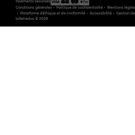
Paiements sécurisés
Conditions générales
Politique de confidentialité
Mentions légale
Plateforme d'éthique et de conformité
Accessibilité
Gestion de
billetreduc ©
2026