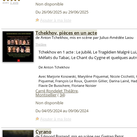
avec
1 avis
Non disponible
Du 26/06/2025 au 29/06/2025
Ajouter à ma liste
Tchekhov, pièces en un acte
de Anton Tchekhov, mis en scène par Julius-Amédée Laou
Théâtre
Tchekhov en 1 acte : Le Jubilé, Le Tragédien Malgré Lui
Méfaits du Tabac, Le Chant du Cygne et quelques autr
De Anton Tchekhov
Avec Marjorie Kosowski, Marylène Piquemal, Nicole Cicchetti
Piquemal, François Le Roux, Quentin Gillier, Darina Lainé, Ha
Flavie De Busschere, Floriane Noisier
Carré Rondelet Théâtre
,
Montpellier
(
34
)
Non disponible
Du 04/05/2024 au 09/06/2024
Ajouter à ma liste
Cyrano
de Edmond Rostand, mis en scène par Gaëtan Petot