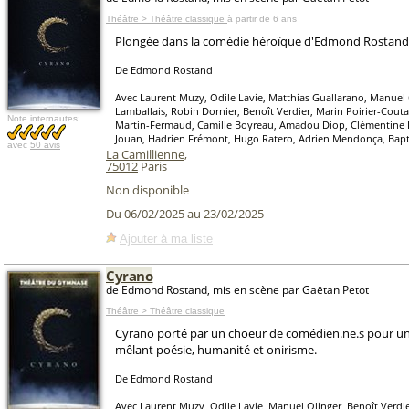
Théâtre > Théâtre classique
à partir de 6 ans
Plongée dans la comédie héroïque d'Edmond Rostand
De Edmond Rostand
Avec Laurent Muzy, Odile Lavie, Matthias Guallarano, Manuel 
Lamballais, Robin Dornier, Benoît Verdier, Marin Poirier-Couta
Note internautes:
Martin-Fermaud, Camille Boyreau, Amadou Diop, Clémentine 
Jouan, Hadrien Frémont, Hugo Ratero, Adrien Mendonça, Bapt
avec
50 avis
La Camillienne
,
75012
Paris
Non disponible
Du 06/02/2025 au 23/02/2025
Ajouter à ma liste
Cyrano
de Edmond Rostand, mis en scène par Gaëtan Petot
Théâtre > Théâtre classique
Cyrano porté par un choeur de comédien.ne.s pour un
mêlant poésie, humanité et onirisme.
De Edmond Rostand
Avec Laurent Muzy, Odile Lavie, Manuel Olinger, Benoît Verdie