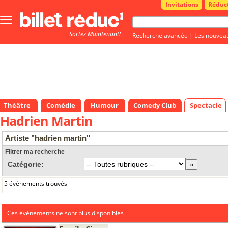
Invitations
Réduc
Bouton
menu
Sortez Maintenant!
principale
Recherche avancée
|
Les nouvea
Théâtre
Comédie
Humour
Comedy Club
Spectacle
Hadrien Martin
Artiste "hadrien martin"
Filtrer ma recherche
Catégorie:
5 événements trouvés
Ces évènements ne sont plus disponibles