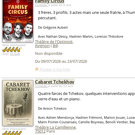
Family Circus
Comédie
à partir de 8 ans
3 frères. 3 profils. 3 actes mais une seule fratrie, à l'hu
percutant.
De Grégoire Aubert
Avec Nathan Descy, Hadrien Martin, Lorenzo Théodore
Théâtre de l'Optimist
,
Avignon
(
84
)
Note internautes:
Non disponible
avec
13 avis
Du 09/07/2026 au 23/07/2026
Ajouter à ma liste
Cabaret Tchekhov
Comédie
à partir de 12 ans
Quatre farces de Tchekov, quelques interventions app
verre d'eau et un piano.
De Anton Tchekov
Avec Adrien Mendonça, Hadrien Frémont, Marion Jouan, Luca
Marin Poirier-Coutansais, Camille Boyreau, Benoît Verdier, Ba
Théâtre La Camillienne
,
Note internautes:
75012
Paris