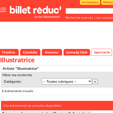
Invitations
Réduc
Bouton
menu
Sortez Maintenant!
principale
Recherche avancée
|
Les nouvea
Théâtre
Comédie
Humour
Comedy Club
Spectacle
Illustratrice
Artiste "illustratrice"
Filtrer ma recherche
Catégorie:
6 événements trouvés
Ces évènements ne sont plus disponibles