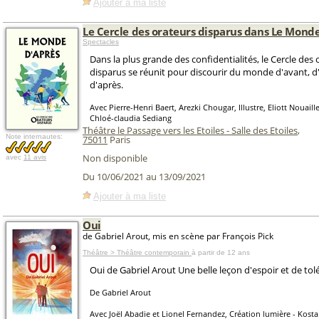
Ajouter à ma liste
Le Cercle des orateurs disparus dans Le Monde
Spectacles
Dans la plus grande des confidentialités, le Cercle des 
disparus se réunit pour discourir du monde d'avant, d
d'après.
Avec Pierre-Henri Baert, Arezki Chougar, Illustre, Eliott Nouaill
Chloé-claudia Sediang
Théâtre le Passage vers les Etoiles - Salle des Etoiles
,
Note internautes:
75011
Paris
Non disponible
avec
11 avis
Du 10/06/2021 au 13/09/2021
Ajouter à ma liste
Oui
de Gabriel Arout, mis en scène par François Pick
Théâtre > Théâtre contemporain
à partir de 12 ans
Oui de Gabriel Arout Une belle leçon d'espoir et de tol
De Gabriel Arout
Avec Joël Abadie et Lionel Fernandez, Création lumière - Kost