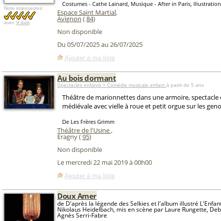
Costumes - Cathe Lainard, Musique - After in Paris, Illustration
Note internautes:
Espace Saint Martial
,
Avignon
(
84
)
avec
9 avis
Non disponible
Du 05/07/2025 au 26/07/2025
Ajouter à ma liste
Au bois dormant
Spectacles enfants > Comédie musicale enfant
à partir de 5 ans
Théâtre de marionnettes dans une armoire, spectacle
médiévale avec vielle à roue et petit orgue sur les gen
De Les Frères Grimm
Théâtre de l'Usine
,
Eragny (
95
)
Non disponible
Le mercredi 22 mai 2019 à 00h00
Ajouter à ma liste
Doux Amer
de D'après la légende des Selkies et l'album illustré L'Enfa
Nikolaus Heidelbach, mis en scène par Laure Rungette, Deb
Agnès Serri-Fabre