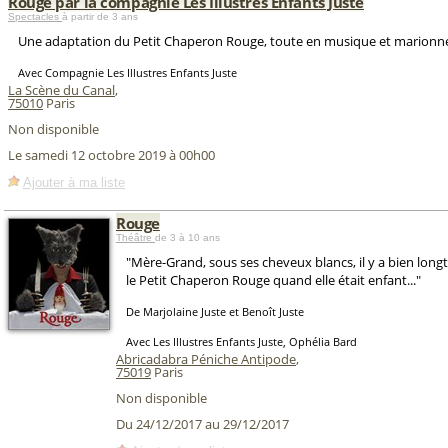
Rouge par la compagnie Les Illustres Enfants Juste
Spectacles
à partir de 3 ans
Une adaptation du Petit Chaperon Rouge, toute en musique et marionne
Avec Compagnie Les Illustres Enfants Juste
La Scène du Canal
,
75010
Paris
Non disponible
Le samedi 12 octobre 2019 à 00h00
Ajouter à ma liste
Rouge
Théâtre
de 3 à 10 ans
"Mère-Grand, sous ses cheveux blancs, il y a bien longt
le Petit Chaperon Rouge quand elle était enfant..."
De Marjolaine Juste et Benoît Juste
Avec Les Illustres Enfants Juste, Ophélia Bard
Abricadabra Péniche Antipode
,
75019
Paris
Non disponible
Du 24/12/2017 au 29/12/2017