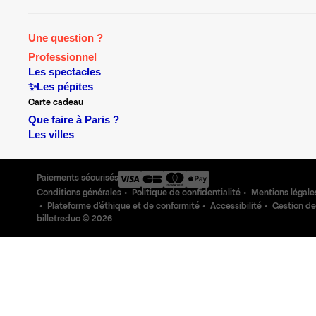
Une question ?
Professionnel
Les spectacles
✨Les pépites
Carte cadeau
Que faire à Paris ?
Les villes
Paiements sécurisés
Conditions générales
Politique de confidentialité
Mentions légale
Plateforme d'éthique et de conformité
Accessibilité
Gestion de
billetreduc ©
2026