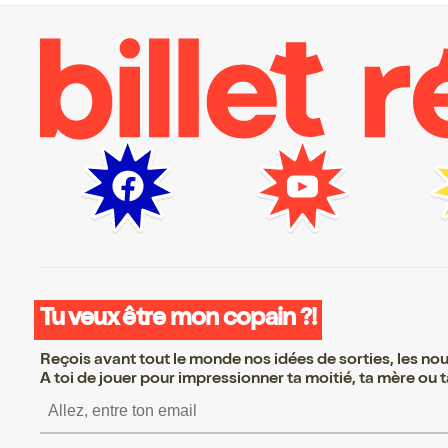
Tu veux être mon copain ?!
Reçois avant tout le monde nos idées de sorties, les nouv
A toi de jouer pour impressionner ta moitié, ta mère ou ta
S’inscrire S’inscrire S