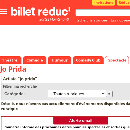
Invitations
Réduc
Bouton
menu
Sortez Maintenant!
principale
Recherche avancée
|
Les nouvea
Théâtre
Comédie
Humour
Comedy Club
Spectacle
Jo Prida
Artiste "jo prida"
Filtrer ma recherche
Catégorie:
Désolé, nous n'avons pas actuellement d'événements disponibles da
rubrique
Pour être informé des prochaines dates pour les spectacles et sorties qu