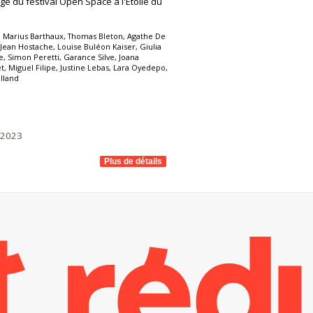
é du festival Open Space à l'Étoile du
eu, Marius Barthaux, Thomas Bleton, Agathe De
 Jean Hostache, Louise Buléon Kaiser, Giulia
, Simon Peretti, Garance Silve, Joana
, Miguel Filipe, Justine Lebas, Lara Oyedepo,
lland
/2023