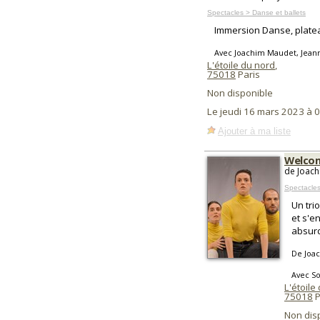
Spectacles > Danse et ballets
Immersion Danse, plate
Avec Joachim Maudet, Jeann
L'étoile du nord
,
75018
Paris
Non disponible
Le jeudi 16 mars 2023 à 
Ajouter à ma liste
Welco
de Joach
Spectacle
Un tri
et s'e
absurd
De Joa
Avec So
L'étoile
75018
P
Non dis