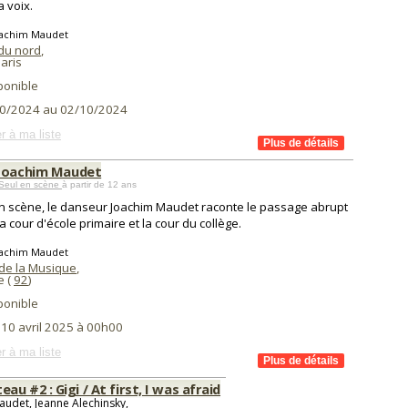
a voix.
oachim Maudet
 du nord
,
aris
ponible
0/2024 au 02/10/2024
r à ma liste
Joachim Maudet
 Seul en scène
à partir de 12 ans
n scène, le danseur Joachim Maudet raconte le passage abrupt
la cour d'école primaire et la cour du collège.
oachim Maudet
de la Musique
,
e (
92
)
ponible
 10 avril 2025 à 00h00
r à ma liste
u #2 : Gigi / At first, I was afraid
audet, Jeanne Alechinsky,