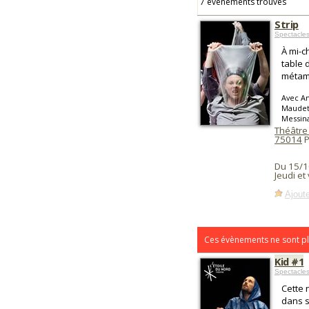
7 événements trouvés
Strip
Spectacle
À mi-c
table 
métamo
Avec A
Maudet,
Messin
Théâtre 
75014
P
Du 15/1
Jeudi et
Ajoute
Ces évènements ne sont pl
Kid #1
Spectacle
Cette 
dans s