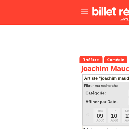
Bouton
menu
Sorte
principale
Théâtre
Comédie
Joachim Mau
Artiste "joachim maud
Filtrer ma recherche
Catégorie:
Affiner par Date:
Dim.
Lun.
Ma
«
09
10
1
Août
Août
Ao