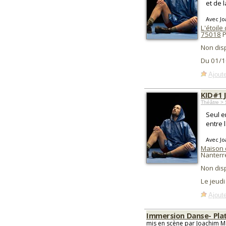
et de l
Avec J
L'étoile
75018
P
Non dis
Du 01/1
Ajoute
KID#1 
Théâtre >
Seul e
entre 
Avec J
Maison 
Nanterr
Non dis
Le jeudi
Ajoute
Immersion Danse- Platea
mis en scène par Joachim M