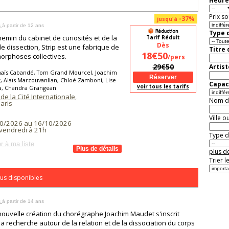
Heure
Prix so
-37%
jusqu'à
s
à partir de 12 ans
Type d
hemin du cabinet de curiosités et de la
Tarif Réduit
Dès
de dissection, Strip est une fabrique de
Titre
18€50
rphoses collectives.
/pers
29€50
Artist
naïs Cabandé, Tom Grand Mourcel, Joachim
 Alaïs Marzouvanlian, Chloé Zamboni, Lise
Capaci
voir tous les tarifs
a, Chandra Grangean
de la Cité Internationale
,
Nom de 
aris
Ville o
0/2026 au 16/10/2026
 vendredi à 21h
Type de
r à ma liste
plus de
Trier l
us disponibles
s
à partir de 14 ans
nouvelle création du chorégraphe Joachim Maudet s'inscrit
a recherche autour de la relation et de la dissociation du corps