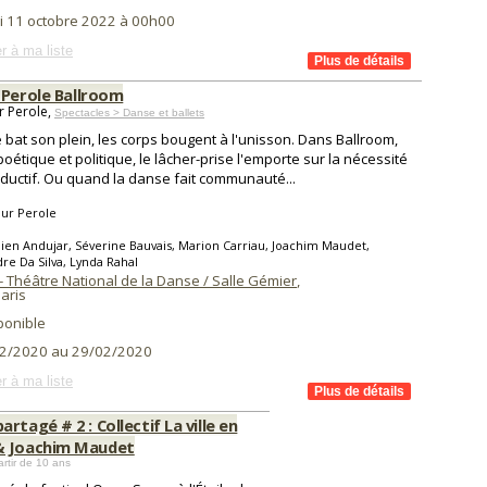
i 11 octobre 2022 à 00h00
r à ma liste
 Perole Ballroom
r Perole,
Spectacles > Danse et ballets
e bat son plein, les corps bougent à l'unisson. Dans Ballroom,
poétique et politique, le lâcher-prise l'emporte sur la nécessité
ductif. Ou quand la danse fait communauté...
hur Perole
lien Andujar, Séverine Bauvais, Marion Carriau, Joachim Maudet,
re Da Silva, Lynda Rahal
 - Théâtre National de la Danse / Salle Gémier
,
aris
ponible
2/2020 au 29/02/2020
r à ma liste
rtagé # 2 : Collectif La ville en
 & Joachim Maudet
artir de 10 ans