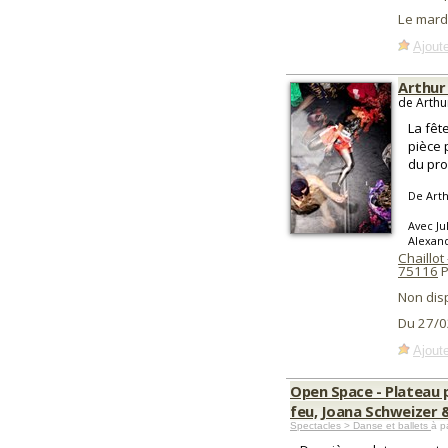
Le mard
Ajoute
Arthur
de Arthu
La fêt
pièce 
du pro
De Art
Avec Ju
Alexand
Chaillot
75116
P
Non dis
Du 27/0
Ajoute
Open Space - Plateau pa
feu, Joana Schweizer
Spectacles > Danse et ballets
à p