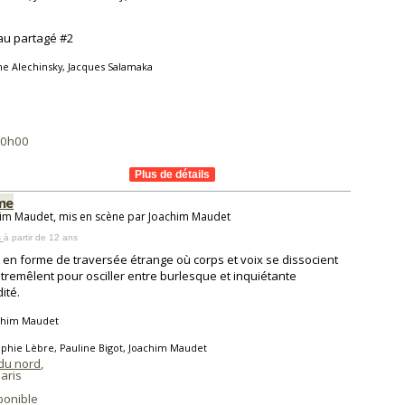
au partagé #2
e Alechinsky, Jacques Salamaka
00h00
me
im Maudet, mis en scène par Joachim Maudet
s
à partir de 12 ans
o en forme de traversée étrange où corps et voix se dissocient
ntremêlent pour osciller entre burlesque et inquiétante
ité.
chim Maudet
phie Lèbre, Pauline Bigot, Joachim Maudet
 du nord
,
aris
ponible