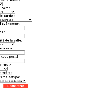
 de la Séance:
exceptionnelle.
Jusqu'à -26%
uhaité :
e sortie :
 d'événement :
es :
té de la salle:
la salle :
u code postal :
 Public :
 critères
es résultats par :