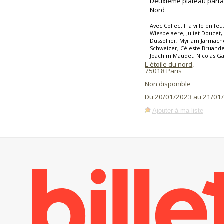
Deuxième plateau partag
Nord
Avec Collectif la ville en f
Wiespelaere, Juliet Doucet,
Dussollier, Myriam Jarmache
Schweizer, Céleste Bruandet
Joachim Maudet, Nicolas Ga
L'étoile du nord
,
75018
Paris
Non disponible
Du 20/01/2023 au 21/01
Ajouter à ma liste