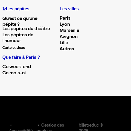
✨Les pépites
Les villes
Paris
Qu'est ce qu'une
pépite ?
Lyon
Les pépites du théâtre
Marseille
Les pépites de
Avignon
l'humour
Lille
Carte cadeau
Autres
Que faire à Paris ?
Ce week-end
Ce mois-ci
Gestion des
billetreduc ©