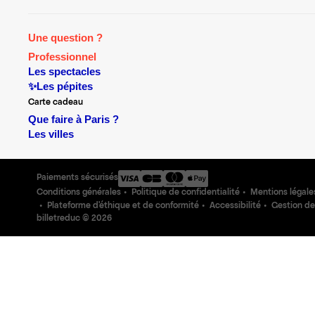
Une question ?
Professionnel
Les spectacles
✨Les pépites
Carte cadeau
Que faire à Paris ?
Les villes
Paiements sécurisés
Conditions générales
Politique de confidentialité
Mentions légale
Plateforme d'éthique et de conformité
Accessibilité
Gestion de
billetreduc ©
2026