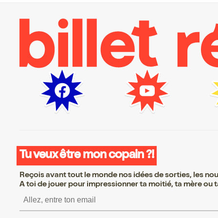
Tu veux être mon copain ?!
Reçois avant tout le monde nos idées de sorties, les nouv
A toi de jouer pour impressionner ta moitié, ta mère ou ta
S’inscrire S’inscrire S