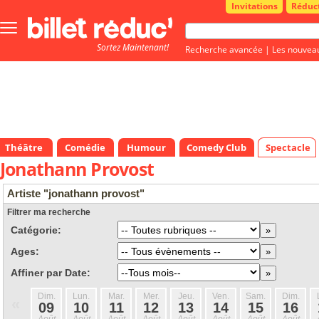
Invitations
Réduc
Bouton
menu
Sortez Maintenant!
principale
Recherche avancée
|
Les nouvea
Théâtre
Comédie
Humour
Comedy Club
Spectacle
Jonathann Provost
Artiste "jonathann provost"
Filtrer ma recherche
Catégorie:
Ages:
Affiner par Date:
Dim.
Lun.
Mar.
Mer.
Jeu.
Ven.
Sam.
Dim.
«
09
10
11
12
13
14
15
16