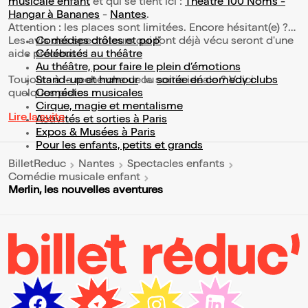
musicale enfant
et qui se tient ici :
Théâtre 100 Noms -
Hangar à Bananes
-
Nantes
.
Attention : les places sont limitées. Encore hésitant(e) ?
Les avis des spectateurs qui l'ont déjà vécu seront d'une
Comédies drôles et pop’
aide précieuse !
Célébrités au théâtre
Au théâtre, pour faire le plein d’émotions
Toujours à la recherche de la sortie idéale ? Voici
Stand-up et humour
ou
soirée en comedy clubs
quelques pistes :
Comédies musicales
Cirque, magie et mentalisme
Lire la suite
Activités et sorties à Paris
Expos & Musées à Paris
Pour les enfants, petits et grands
BilletReduc
Nantes
Spectacles enfants
Comédie musicale enfant
Merlin, les nouvelles aventures