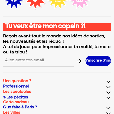
Tu veux être mon copain ?!
Reçois avant tout le monde nos idées de sorties,
les nouveautés et les réduc' !
A toi de jouer pour impressionner ta moitié, ta mère
ou ta tribu !
S’inscrire S’inscrire S’inscrir
Adresse email pour la newsletter
Une question ?
Professionnel
Les spectacles
✨Les pépites
Carte cadeau
Que faire à Paris ?
Les villes