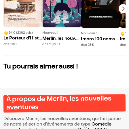
9/10 (2392 avis)
Nouveau !
Nouveau !
10
Le Porteur d'Histo
Merlin, les nouvell
Impro 100 noms b
Imp
ire
es aventures
y La Poule : Le Peti
y La
dès 23€
dès 19,50€
dès 23€
dès 
t Détournement
en R
Tu pourrais aimer aussi !
À propos de Merlin, les nouvelles
aventures
Découvre Merlin, les nouvelles aventures, qui fait partie
de notre sélection d’événements de type
Comédie