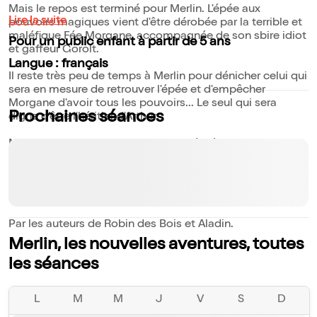
Mais le repos est terminé pour Merlin. L'épée aux
Lire la suite
pouvoirs magiques vient d'être dérobée par la terrible et
maléfique Fée Morgane, accompagnée de son sbire idiot
Pour un public enfant à partir de 5 ans
et gaffeur Gorolt.
Langue : français
Il reste très peu de temps à Merlin pour dénicher celui qui
sera en mesure de retrouver l'épée et d'empêcher
Morgane d'avoir tous les pouvoirs... Le seul qui sera
Prochaines séances
digne d'être l'héritier d'Arthur.
Mais au fait, et s'il s'agissait d'une héritière ?
Magie, chansons, humour et chorégraphies seront au
programme de cette nouvelle comédie musicale du
Théâtre 100 Noms.
Par les auteurs de Robin des Bois et Aladin.
Merlin, les nouvelles aventures, toutes
les séances
L
M
M
J
V
S
D