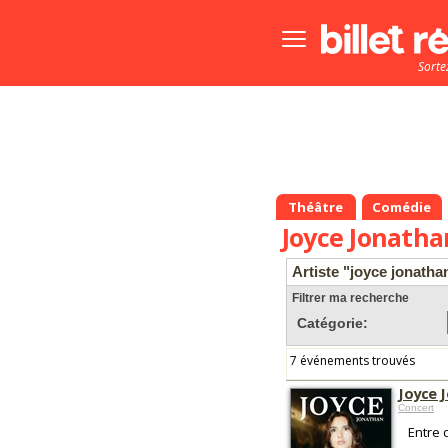
Bouton
menu
Sorte
principale
Théâtre
Comédie
Joyce Jonatha
Artiste "joyce jonatha
Filtrer ma recherche
Catégorie:
7 événements trouvés
Joyce 
Concert
Entre 