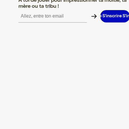
A toi de jouer pour impressionner ta moitié, ta
mère ou ta tribu !
rire S’inscrire S’inscrire S’inscrire S’inscrire S’inscrire S’inscrire