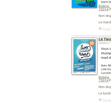
Joyce J
Bobino
,
75014
P
Non dis
Le mard
Ajoute
Le Two
Humour
à 
Vous c
musiq
mad s
Avec Ma
Lola Du
Luciole
Bobino
,
75014
P
Non dis
Le lund
Ajoute