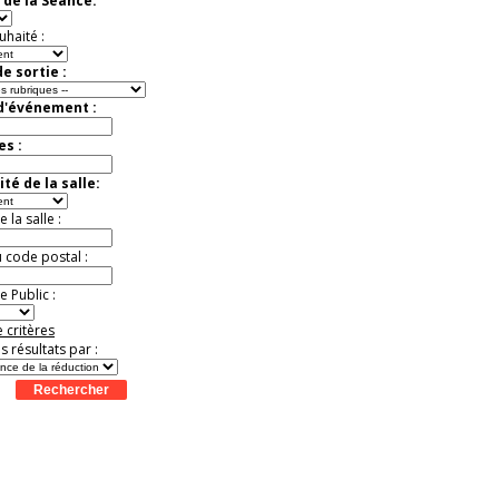
 de la Séance:
Jusqu'à -57%
uhaité :
e sortie :
 d'événement :
es :
té de la salle:
la salle :
u code postal :
 Public :
 critères
es résultats par :