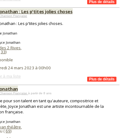
onathan : Les p'tites jolies choses
 Chanson Française
onathan : Les p'tites jolies choses.
e Jonathan
yce Jonathan
des 2 Rives
,
(
33
)
ponible
redi 24 mars 2023 à 00h00
r à ma liste
Jonathan
 Chanson Française
à partir de 8 ans
 pour son talent en tant qu'auteure, compositrice et
rète, Joyce Jonathan est une artiste incontournable de la
n française.
yce Jonathan
van théâtre
,
u (
69
)