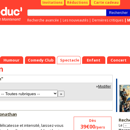
Invitations
Réductions
Carte cadeau
z Maintenant!
Recherche avancée
|
Les nouveautés
|
Dernières critiques
|
M
Humour
Comedy Club
Spectacle
Enfant
Concert
n
n"
»
Modifier
Jonathan
Rech
Dès
délicatesse et intensité, laissez-vous
Le
39€00
/pers