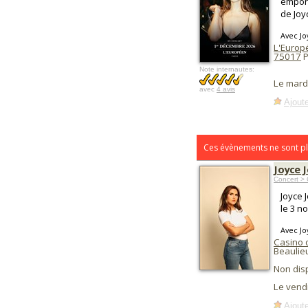
emport
de Joy
Avec Jo
L'Europ
75017
P
Note internautes:
Le mard
avec
4 avis
Ajoute
Ces évènements ne sont pl
Joyce 
Concert >
Joyce 
le 3 n
Avec Jo
Casino 
Beaulie
Non dis
Le vend
Ajoute