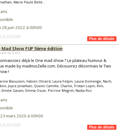
onathan, Marie Paule Belle...
aris
ponible
i 28 juin 2022 à 00h00
r à ma liste
 Mad Show FUP 5ème édition
partir de 4 ans
onnaissiez déjà le One mad show ? Le plateau humour &
ue made by madmoiZelle.com. Découvrez désormais le Two
how !
rine Baousson, Fabien Olicard, Laura Felpin, Laura Domenge, Nach,
bini, Joyce Jonathan, Queen Camille, Charlie, Tristan Lopin, Rim,
, Emilie Gassin, Emma Oscar, Perrine Megret, Nadia Roz
aris
ponible
i 23 mars 2020 à 00h00
r à ma liste