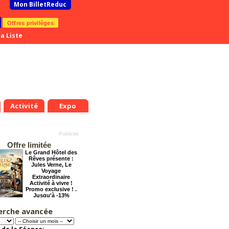
Mon BilletReduc
Offres privilèges
a Liste
Activité
Expo
Offre limitée
Le Grand Hôtel des
Rêves présente :
Jules Verne, Le
Voyage
Extraordinaire
Activité à vivre !
Promo exclusive ! .
Jusqu'à -13%
erche avancée
Tout va bien se
passer !
Offre
exceptionnelle.