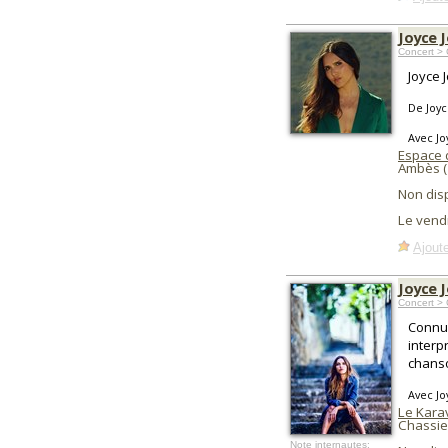
Joyce J
Concert >
Joyce J
De Joyc
Avec Jo
Espace 
Ambès 
Non dis
Le vend
Ajoute
Joyce 
Concert >
Connue
interp
chanso
Avec Jo
Le Kara
Chassie
Note internautes: