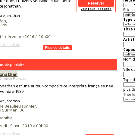
Heure
er dans l'univers sensible et lumineux
ce Jonathan.
voir tous les tarifs
Prix so
yce Jonathan
Type d
éen
,
aris
Titre
i 1 décembre 2026 à 20h00
Artist
r à ma liste
Capaci
Nom de 
us disponibles
Ville o
Jonathan
 Chanson Française
Type de
Jonathan est une auteur-compositrice interprète française née
plus de
ovembre 1989.
Trier l
yce Jonathan
de Beaulieu sur Mer
,
u Sur Mer (
06
)
ponible
redi 19 avril 2019 à 00h00
r à ma liste