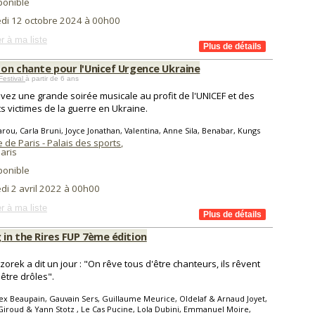
ponible
di 12 octobre 2024 à 00h00
r à ma liste
 on chante pour l'Unicef Urgence Ukraine
Festival
à partir de 6 ans
vez une grande soirée musicale au profit de l'UNICEF et des
s victimes de la guerre en Ukraine.
rou, Carla Bruni, Joyce Jonathan, Valentina, Anne Sila, Benabar, Kungs
de Paris - Palais des sports
,
aris
ponible
di 2 avril 2022 à 00h00
r à ma liste
 in the Rires FUP 7ème édition
izorek a dit un jour : "On rêve tous d'être chanteurs, ils rêvent
'être drôles".
ex Beaupain, Gauvain Sers, Guillaume Meurice, Oldelaf & Arnaud Joyet,
Giroud & Yann Stotz , Le Cas Pucine, Lola Dubini, Emmanuel Moire,