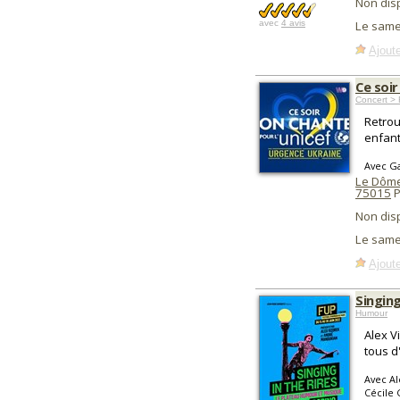
Non dis
avec
4 avis
Le same
Ajoute
Ce soir
Concert > 
Retrou
enfant
Avec Ga
Le Dôme 
75015
P
Non dis
Le same
Ajoute
Singing
Humour
Alex V
tous d
Avec Al
Cécile 