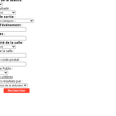
 de la Séance:
uhaité :
e sortie :
 d'événement :
es :
té de la salle:
la salle :
u code postal :
 Public :
 critères
es résultats par :