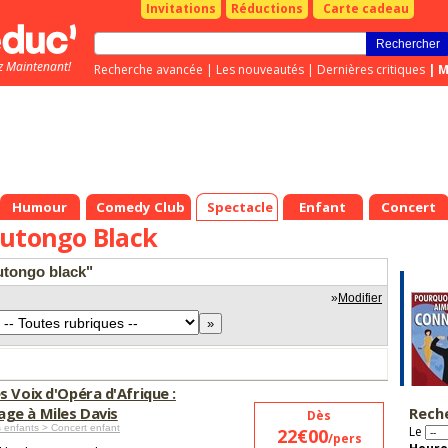
Invitations
Réductions
Carte cadeau
z Maintenant!
Recherche avancée
|
Les nouveautés
|
Dernières critiques
|
M
Humour
Comedy Club
Spectacle
Enfant
Concert
outongo Black
outongo black"
»
Modifier
 Voix d'Opéra d'Afrique :
e à Miles Davis
Rech
Dès
 enfants > Concert enfant
Le
22€00
/pers