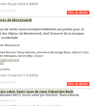
nche 30 juin 2024 à 00h00
r à ma liste
pres de Monteverdi
ye de Senlis ouvre exceptionnellement ses portes pour ce
t des Vêpres de Monterverdi, chef d'oeuvre de la musique
 occidentale.
udio Monteverdi
naé Monnié, Fanny Valentin, Julie-Anne Moutongo-Black, Gabriel Colin,
er Mikhaylov, Adrien Bâty, Choeur
Saint-Vincent
,
60
)
ponible
nche 14 mai 2017 à 00h00
r à ma liste
sion selon Saint-Jean de Jean-Sebastien Bach
Sébastien BACH, mis en scène par Direction : Bianca Maretti
partir de 5 ans