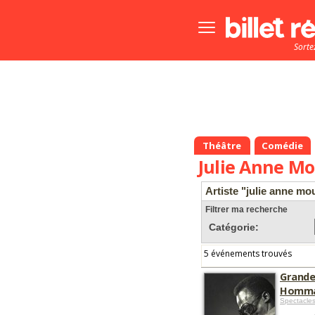
Bouton
menu
Sorte
principale
Théâtre
Comédie
Julie Anne M
Artiste "julie anne m
Filtrer ma recherche
Catégorie:
5 événements trouvés
Grandes
Hommag
Spectacles