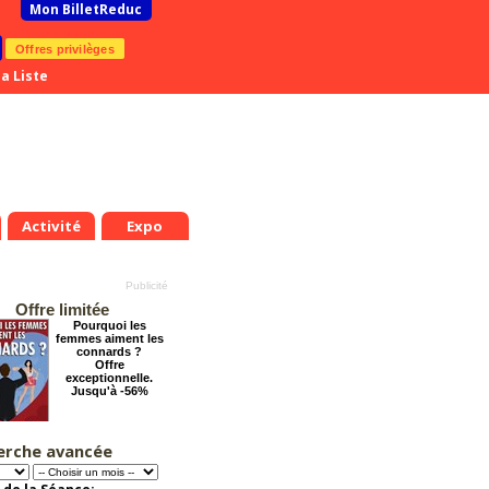
Mon BilletReduc
Offres privilèges
a Liste
Activité
Expo
Offre limitée
Pourquoi les
femmes aiment les
connards ?
Offre
exceptionnelle.
Jusqu'à -56%
erche avancée
Grosse ambiance
Offre
exceptionnelle.
Jusqu'à -54%