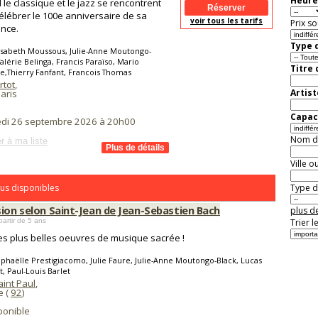
Heure
le classique et le jazz se rencontrent
élébrer le 100e anniversaire de sa
voir tous les tarifs
Prix so
nce.
Type d
isabeth Moussous, Julie-Anne Moutongo-
Valérie Belinga, Francis Paraïso, Mario
Titre
,Thierry Fanfant, Francois Thomas
rtot
,
Artist
aris
Capaci
di 26 septembre 2026 à 20h00
Nom de 
r à ma liste
Ville o
us disponibles
Type de
sion selon Saint-Jean de Jean-Sebastien Bach
plus de
partir de 5 ans
Trier l
s plus belles oeuvres de musique sacrée !
phaëlle Prestigiacomo, Julie Faure, Julie-Anne Moutongo-Black, Lucas
, Paul-Louis Barlet
aint Paul
,
e (
92
)
ponible