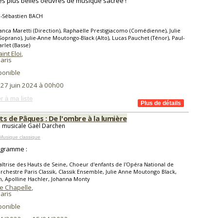
s plus belles oeuvres de musique sacrée !
n-Sébastien BACH
anca Maretti (Direction), Raphaëlle Prestigiacomo (Comédienne), Julie
Soprano), Julie-Anne Moutongo-Black (Alto), Lucas Pauchet (Ténor), Paul-
arlet (Basse)
int Eloi
,
aris
ponible
 27 juin 2024 à 00h00
r à ma liste
s de Pâques : De l'ombre à la lumière
n musicale Gaël Darchen
Musique classique
ogramme :
îtrise des Hauts de Seine, Choeur d'enfants de l'Opéra National de
Orchestre Paris Classik, Classik Ensemble, Julie Anne Moutongo Black,
n, Apolline Hachler, Johanna Monty
te Chapelle
,
aris
ponible