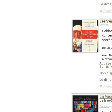
Le dima
Ajoute
Les Vê
Concert
L'abba
concer
sacrée
De Cla
Avec Da
Alexand
Abbaye 
Senlis (
Non dis
Le dima
Ajoute
La Pas
de Jean-
Concert
à 