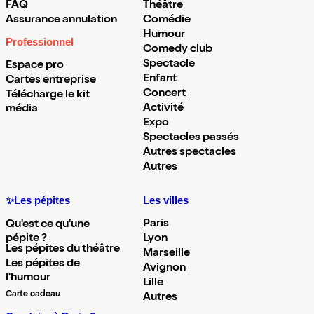
FAQ
Théâtre
Assurance annulation
Comédie
Humour
Professionnel
Comedy club
Spectacle
Espace pro
Enfant
Cartes entreprise
Concert
Télécharge le kit
Activité
média
Expo
Spectacles passés
Autres spectacles
Autres
✨Les pépites
Les villes
Paris
Qu'est ce qu'une
pépite ?
Lyon
Les pépites du théâtre
Marseille
Les pépites de
Avignon
l'humour
Lille
Carte cadeau
Autres