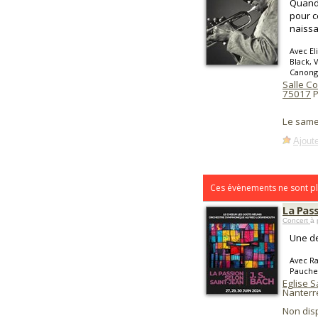
Quand 
pour c
naissa
Avec El
Black, 
Canonge
Salle Co
75017
P
Le same
Ajoute
Ces évènements ne sont pl
La Pas
Concert
à 
Une de
Avec Ra
Pauchet
Eglise S
Nanterr
Non dis