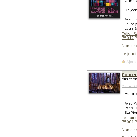
Une de
De Jea
Avec Bi
Faure (
Louis B
Eglise Sa
75012
P
Non dis
Le jeudi
Ajoute
Concert
directio
Concert > 
Au pr
Avec Ma
Paris, 
Eva Pio
La Sain
75001
P
Non dis