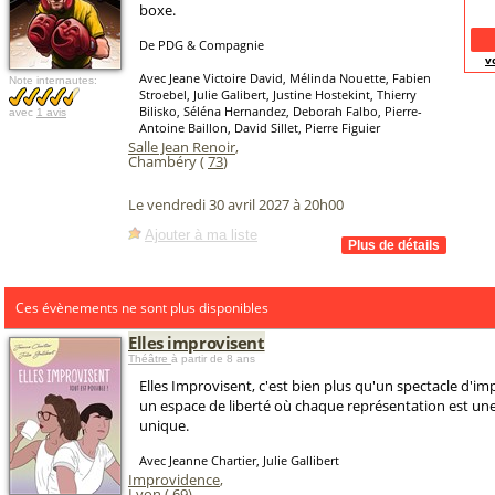
boxe.
De PDG & Compagnie
v
Avec Jeane Victoire David, Mélinda Nouette, Fabien
Note internautes:
Stroebel, Julie Galibert, Justine Hostekint, Thierry
Bilisko, Séléna Hernandez, Deborah Falbo, Pierre-
avec
1 avis
Antoine Baillon, David Sillet, Pierre Figuier
Salle Jean Renoir
,
Chambéry (
73
)
Le vendredi 30 avril 2027 à 20h00
Ajouter à ma liste
Ces évènements ne sont plus disponibles
Elles improvisent
Théâtre
à partir de 8 ans
Elles Improvisent, c'est bien plus qu'un spectacle d'imp
un espace de liberté où chaque représentation est une
unique.
Avec Jeanne Chartier, Julie Gallibert
Improvidence
,
Lyon
(
69
)