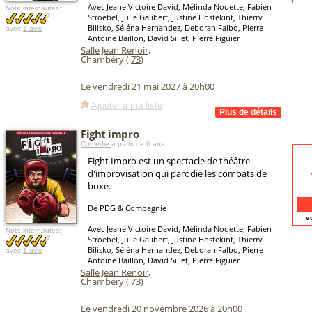
Avec Jeane Victoire David, Mélinda Nouette, Fabien
Note internautes:
Stroebel, Julie Galibert, Justine Hostekint, Thierry
Bilisko, Séléna Hernandez, Deborah Falbo, Pierre-
avec
1 avis
Antoine Baillon, David Sillet, Pierre Figuier
Salle Jean Renoir
,
Chambéry (
73
)
Le vendredi 21 mai 2027 à 20h00
Ajouter à ma liste
Fight impro
Comédie
à partir de 6 ans
Fight Impro est un spectacle de théâtre
d'improvisation qui parodie les combats de
boxe.
De PDG & Compagnie
v
Avec Jeane Victoire David, Mélinda Nouette, Fabien
Note internautes:
Stroebel, Julie Galibert, Justine Hostekint, Thierry
Bilisko, Séléna Hernandez, Deborah Falbo, Pierre-
avec
1 avis
Antoine Baillon, David Sillet, Pierre Figuier
Salle Jean Renoir
,
Chambéry (
73
)
Le vendredi 20 novembre 2026 à 20h00