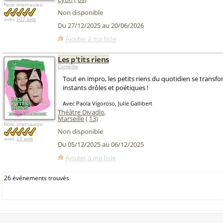
Note internautes:
Non disponible
avec
107 avis
Du 27/12/2025 au 20/06/2026
Ajouter à ma liste
Les p'tits riens
Comédie
Tout en impro, les petits riens du quotidien se transf
instants drôles et poétiques !
Avec Paola Vigoroso, Julie Gallibert
Théâtre Divadlo
,
Marseille
(
13
)
Note internautes:
Non disponible
avec
12 avis
Du 05/12/2025 au 06/12/2025
Ajouter à ma liste
26 événements trouvés