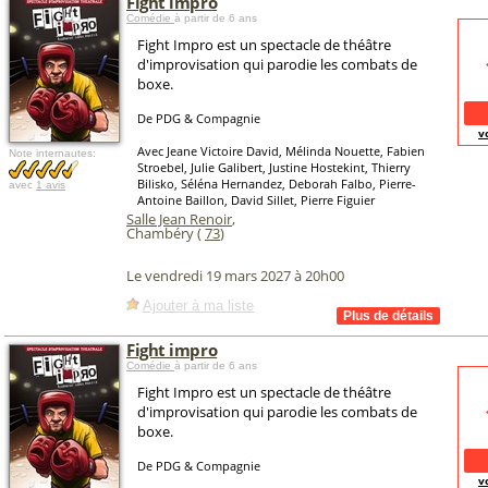
Fight impro
Comédie
à partir de 6 ans
Fight Impro est un spectacle de théâtre
d'improvisation qui parodie les combats de
boxe.
De PDG & Compagnie
v
Avec Jeane Victoire David, Mélinda Nouette, Fabien
Note internautes:
Stroebel, Julie Galibert, Justine Hostekint, Thierry
Bilisko, Séléna Hernandez, Deborah Falbo, Pierre-
avec
1 avis
Antoine Baillon, David Sillet, Pierre Figuier
Salle Jean Renoir
,
Chambéry (
73
)
Le vendredi 19 mars 2027 à 20h00
Ajouter à ma liste
Fight impro
Comédie
à partir de 6 ans
Fight Impro est un spectacle de théâtre
d'improvisation qui parodie les combats de
boxe.
De PDG & Compagnie
v