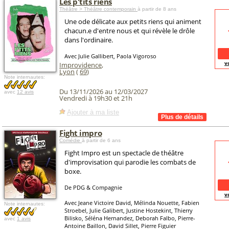
Les p'tits riens
Théâtre > Théâtre contemporain
à partir de 8 ans
Une ode délicate aux petits riens qui animent
chacun.e d'entre nous et qui révèle le drôle
dans l'ordinaire.
Avec Julie Gallibert, Paola Vigoroso
v
Improvidence
,
Lyon
(
69
)
Note internautes:
Du 13/11/2026 au 12/03/2027
avec
12 avis
Vendredi à 19h30 et 21h
Ajouter à ma liste
Fight impro
Comédie
à partir de 6 ans
Fight Impro est un spectacle de théâtre
d'improvisation qui parodie les combats de
boxe.
De PDG & Compagnie
v
Avec Jeane Victoire David, Mélinda Nouette, Fabien
Note internautes:
Stroebel, Julie Galibert, Justine Hostekint, Thierry
Bilisko, Séléna Hernandez, Deborah Falbo, Pierre-
avec
1 avis
Antoine Baillon, David Sillet, Pierre Figuier