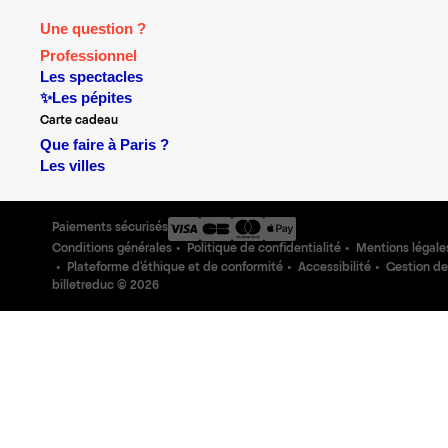
Une question ?
Professionnel
Les spectacles
✨Les pépites
Carte cadeau
Que faire à Paris ?
Les villes
Paiements sécurisés
Conditions générales
Politique de confidentialité
Mentions légale
Plateforme d'éthique et de conformité
Accessibilité
Gestion de
billetreduc ©
2026