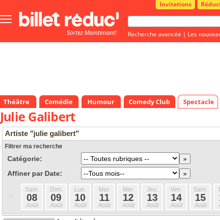
Invitations
Réduc
Bouton
menu
Sortez Maintenant!
principale
Recherche avancée
|
Les nouvea
Théâtre
Comédie
Humour
Comedy Club
Spectacle
Julie Galibert
Artiste "julie galibert"
Filtrer ma recherche
Catégorie:
Affiner par Date:
Sam.
Dim.
Lun.
Mar.
Mer.
Jeu.
Ven.
Sam.
«
08
09
10
11
12
13
14
15
Août
Août
Août
Août
Août
Août
Août
Août