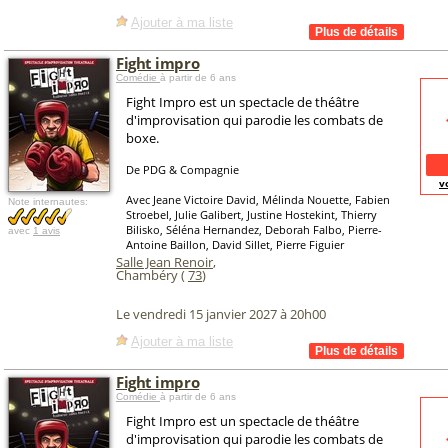
Ajouter à ma liste
Fight impro
Comédie
à partir de 6 ans
Fight Impro est un spectacle de théâtre
d'improvisation qui parodie les combats de
boxe.
De PDG & Compagnie
v
Avec Jeane Victoire David, Mélinda Nouette, Fabien
Note internautes:
Stroebel, Julie Galibert, Justine Hostekint, Thierry
Bilisko, Séléna Hernandez, Deborah Falbo, Pierre-
avec
1 avis
Antoine Baillon, David Sillet, Pierre Figuier
Salle Jean Renoir
,
Chambéry (
73
)
Le vendredi 15 janvier 2027 à 20h00
Ajouter à ma liste
Fight impro
Comédie
à partir de 6 ans
Fight Impro est un spectacle de théâtre
d'improvisation qui parodie les combats de