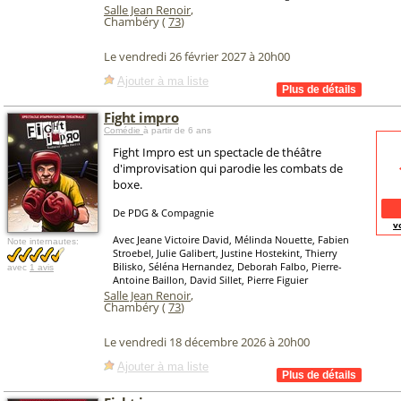
Salle Jean Renoir
,
Chambéry (
73
)
Le vendredi 26 février 2027 à 20h00
Ajouter à ma liste
Fight impro
Comédie
à partir de 6 ans
Fight Impro est un spectacle de théâtre
d'improvisation qui parodie les combats de
boxe.
De PDG & Compagnie
v
Avec Jeane Victoire David, Mélinda Nouette, Fabien
Note internautes:
Stroebel, Julie Galibert, Justine Hostekint, Thierry
Bilisko, Séléna Hernandez, Deborah Falbo, Pierre-
avec
1 avis
Antoine Baillon, David Sillet, Pierre Figuier
Salle Jean Renoir
,
Chambéry (
73
)
Le vendredi 18 décembre 2026 à 20h00
Ajouter à ma liste