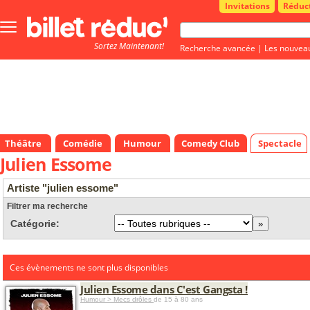
Invitations
Réduc
Bouton
menu
Sortez Maintenant!
principale
Recherche avancée
|
Les nouvea
Théâtre
Comédie
Humour
Comedy Club
Spectacle
Julien Essome
Artiste "julien essome"
Filtrer ma recherche
Catégorie:
Ces évènements ne sont plus disponibles
Julien Essome dans C'est Gangsta !
Humour > Mecs drôles
de 15 à 80 ans