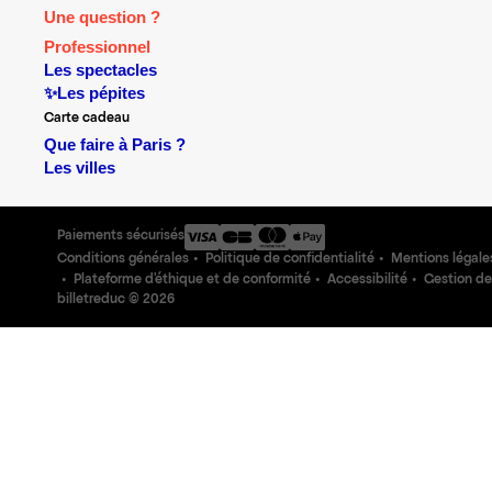
Une question ?
Professionnel
Les spectacles
✨Les pépites
Carte cadeau
Que faire à Paris ?
Les villes
Paiements sécurisés
Conditions générales
Politique de confidentialité
Mentions légale
Plateforme d'éthique et de conformité
Accessibilité
Gestion de
billetreduc ©
2026