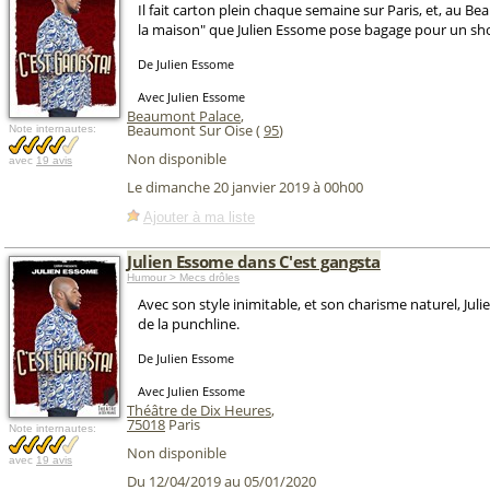
Il fait carton plein chaque semaine sur Paris, et, au B
la maison" que Julien Essome pose bagage pour un sh
De Julien Essome
Avec Julien Essome
Beaumont Palace
,
Beaumont Sur Oise (
95
)
Note internautes:
Non disponible
avec
19 avis
Le dimanche 20 janvier 2019 à 00h00
Ajouter à ma liste
Julien Essome dans C'est gangsta
Humour > Mecs drôles
Avec son style inimitable, et son charisme naturel, Jul
de la punchline.
De Julien Essome
Avec Julien Essome
Théâtre de Dix Heures
,
75018
Paris
Note internautes:
Non disponible
avec
19 avis
Du 12/04/2019 au 05/01/2020