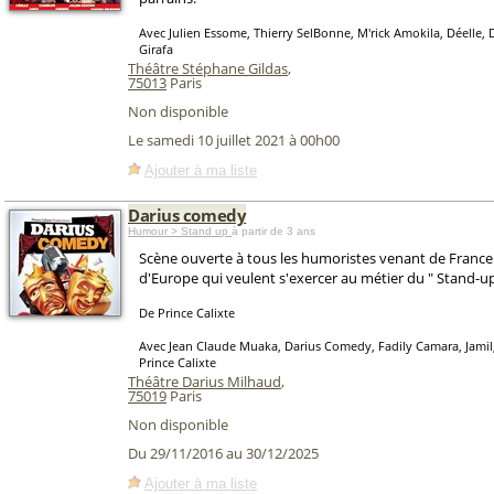
Avec Julien Essome, Thierry SelBonne, M'rick Amokila, Déelle, 
Girafa
Théâtre Stéphane Gildas
,
75013
Paris
Non disponible
Le samedi 10 juillet 2021 à 00h00
Ajouter à ma liste
Darius comedy
Humour > Stand up
à partir de 3 ans
Scène ouverte à tous les humoristes venant de France
d'Europe qui veulent s'exercer au métier du " Stand-up
De Prince Calixte
Avec Jean Claude Muaka, Darius Comedy, Fadily Camara, Jamil,
Prince Calixte
Théâtre Darius Milhaud
,
75019
Paris
Non disponible
Du 29/11/2016 au 30/12/2025
Ajouter à ma liste