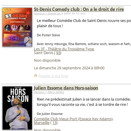
St-Denis Comedy club : On a le droit de rire
Humour > Stand up
à partir de 12 ans
Le meilleur Comédie Club de Saint-Denis rouvre ses po
plaisir de tous !
De Polter Steve
Avec lenny mbunga, Elsa Barrere, sofiane soch, wassim el fath
Les 3T - Théâtre du Troisième Type
,
Saint Denis (
93
)
Non disponible
Le dimanche 29 septembre 2024 à 00h00
Ajouter à ma liste
Julien Essome dans Hors-saison
Humour > Mecs drôles
Rien ne prédestinait Julien à se lancer dans la comédie.
lorsqu'il vous raconte sa vie, c'est à se tordre de rire !
De Julien Essome
Comédie Club Vieux Port (Espace Kev Adams)
,
Marseille
(
13
)
Non disponible