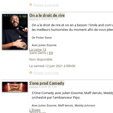
Ajouter à ma liste
On a le droit de rire
Humour
à partir de 8 ans
On a le droit de rire et on en a besoin ! Smile and com
les meilleurs humoristes du moment afin de vous plier 
De Polter Steve
Avec Julien Essome
La Ligne 13
,
Saint-Denis (
93
)
Non disponible
Le samedi 12 juin 2021 à 00h00
Ajouter à ma liste
S'one prod Comedy
Humour
à partir de 1 an
S'One Comedy avec Julien Essome, Maff derulo, Medd
orchestré par l'ambianceur Pipo.
Avec Julien Essome, Maff derulo, Meddy Johnson
L'Etage
,