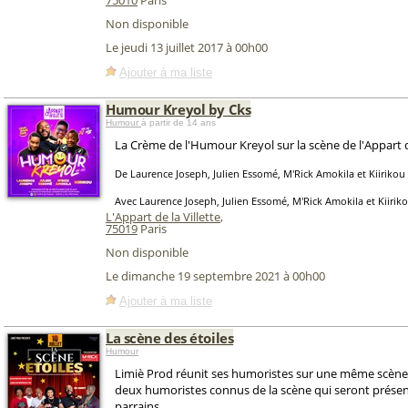
75010
Paris
Non disponible
Le jeudi 13 juillet 2017 à 00h00
Ajouter à ma liste
Humour Kreyol by Cks
Humour
à partir de 14 ans
La Crème de l'Humour Kreyol sur la scène de l'Appart de
De Laurence Joseph, Julien Essomé, M'Rick Amokila et Kiirikou
Avec Laurence Joseph, Julien Essomé, M'Rick Amokila et Kiirik
L'Appart de la Villette
,
75019
Paris
Non disponible
Le dimanche 19 septembre 2021 à 00h00
Ajouter à ma liste
La scène des étoiles
Humour
Limiè Prod réunit ses humoristes sur une même scène
deux humoristes connus de la scène qui seront présen
parrains.