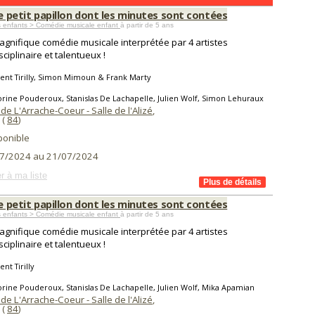
le petit papillon dont les minutes sont contées
s enfants > Comédie musicale enfant
à partir de 5 ans
gnifique comédie musicale interprétée par 4 artistes
sciplinaire et talentueux !
ent Tirilly, Simon Mimoun & Frank Marty
rine Pouderoux, Stanislas De Lachapelle, Julien Wolf, Simon Lehuraux
de L'Arrache-Coeur - Salle de l'Alizé
,
(
84
)
ponible
7/2024 au 21/07/2024
r à ma liste
le petit papillon dont les minutes sont contées
s enfants > Comédie musicale enfant
à partir de 5 ans
gnifique comédie musicale interprétée par 4 artistes
sciplinaire et talentueux !
nt Tirilly
rine Pouderoux, Stanislas De Lachapelle, Julien Wolf, Mika Apamian
de L'Arrache-Coeur - Salle de l'Alizé
,
(
84
)