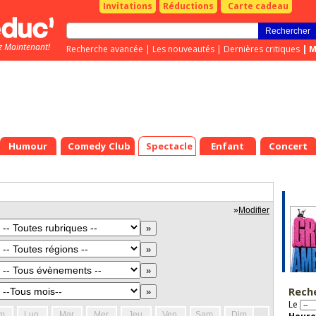
Invitations
Réductions
Carte cadeau
z Maintenant!
Recherche avancée
|
Les nouveautés
|
Dernières critiques
|
M
Humour
Comedy Club
Spectacle
Enfant
Concert
»
Modifier
Rech
Le
m.
Lun.
Mar.
Mer.
Jeu.
Ven.
Sam.
Dim.
Lun.
Mar