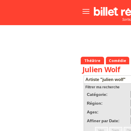
Bouton
menu
Sorte
principale
Théâtre
Comédie
Julien Wolf
Artiste "julien wolf"
Filtrer ma recherche
Catégorie:
Région:
Ages:
Affiner par Date:
Ven.
Sam.
Di