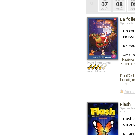
«
07
08
0
Août
Août
Ao
La foll
Spectacle
Un con
rencon
De Mau
Avec La
Théâtre
Note internautes:
75010
P
avec
67 avis
Du 07/1
Lundi, m
14h
Ajoute
Flash
Spectacles
ans
Flash 
chron
De Vinc