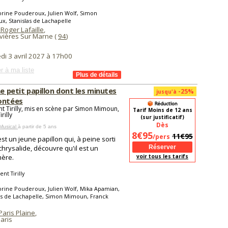
rine Pouderoux, Julien Wolf, Simon
x, Stanislas de Lachapelle
Roger Lafaille
,
ières Sur Marne (
94
)
di 3 avril 2027 à 17h00
r à ma liste
Le petit papillon dont les minutes
-25%
jusqu'à
ontées
nt Tirilly, mis en scène par Simon Mimoun,
Tarif Moins de 12 ans
rilly
(sur justificatif)
Dès
Musical
à partir de 5 ans
8€95
11€95
/pers
est un jeune papillon qui, à peine sorti
chrysalide, découvre qu'il est un
ère.
voir tous les tarifs
nt Tirilly
rine Pouderoux, Julien Wolf, Mika Apamian,
as de Lachapelle, Simon Mimoun, Franck
Paris Plaine
,
aris