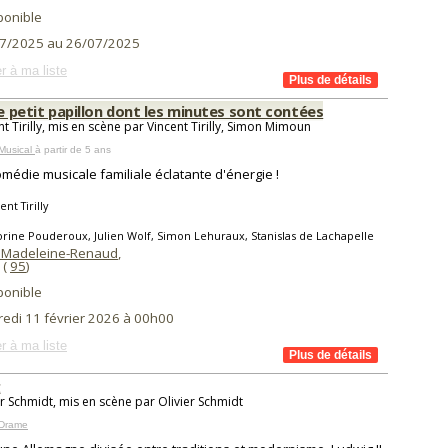
ponible
7/2025 au 26/07/2025
r à ma liste
le petit papillon dont les minutes sont contées
t Tirilly, mis en scène par Vincent Tirilly, Simon Mimoun
Musical
à partir de 5 ans
médie musicale familiale éclatante d'énergie !
nt Tirilly
rine Pouderoux, Julien Wolf, Simon Lehuraux, Stanislas de Lachapelle
 Madeleine-Renaud
,
 (
95
)
ponible
redi 11 février 2026 à 00h00
r à ma liste
g
er Schmidt, mis en scène par Olivier Schmidt
 Drame