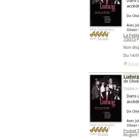
Dans u
accède
De Oliv
Avec Ju
Olivier
Note internautes:
La Peti
75015
P
avec
84 avis
Non dis
Du 14/0
Ajoute
Ludwi
de Olivi
Théâtre
à 
Dans u
accède
De Oliv
Avec Ju
Olivier
Note internautes:
Pocket 
Nogent 
avec
84 avis