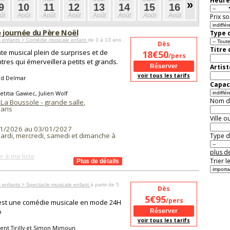
Heure
»
9
10
11
12
13
14
15
16
17
1
ût
Août
Août
Août
Août
Août
Août
Août
Août
Aoû
Prix so
e journée du Père Noël
Type d
s enfants > Comédie musicale enfant
de 3 à 13 ans
Dès
Titre
te musical plein de surprises et de
18€50
/pers
tres qui émerveillera petits et grands.
Artist
voir tous les tarifs
d Delmar
Capaci
etitia Gawiec, Julien Wolf
Nom de 
 La Boussole - grande salle
,
aris
Ville o
1/2026 au 03/01/2027
ardi, mercredi, samedi et dimanche à
Type de
plus de
r à ma liste
Trier l
 enfants > Spectacle musicale enfant
à partir de 5
Dès
5€95
/pers
est une comédie musicale en mode 24H
o
voir tous les tarifs
ent Tirilly et Simon Mimoun