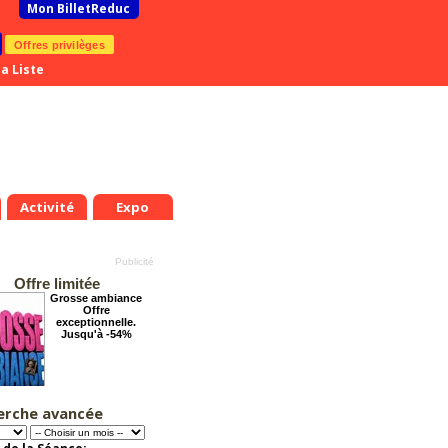
Mon BilletReduc
Offres privilèges
a Liste
Activité
Expo
Offre limitée
Grosse ambiance
Offre
exceptionnelle.
Jusqu'à -54%
erche avancée
Tout va bien se
passer !
Offre
.
Mer.
Jeu.
Ven.
Sam.
Dim.
Lun.
Mar.
Mer.
Jeu.
exceptionnelle.