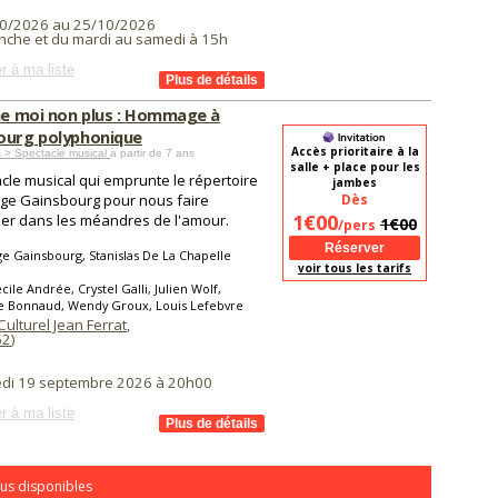
0/2026 au 25/10/2026
nche et du mardi au samedi à 15h
r à ma liste
ime moi non plus : Hommage à
ourg polyphonique
Accès prioritaire à la
 > Spectacle musical
à partir de 7 ans
salle + place pour les
cle musical qui emprunte le répertoire
jambes
ge Gainsbourg pour nous faire
Dès
1€00
er dans les méandres de l'amour.
1€00
/pers
e Gainsbourg, Stanislas De La Chapelle
voir tous les tarifs
cile Andrée, Crystel Galli, Julien Wolf,
ie Bonnaud, Wendy Groux, Louis Lefebvre
ulturel Jean Ferrat
,
62
)
di 19 septembre 2026 à 20h00
r à ma liste
us disponibles