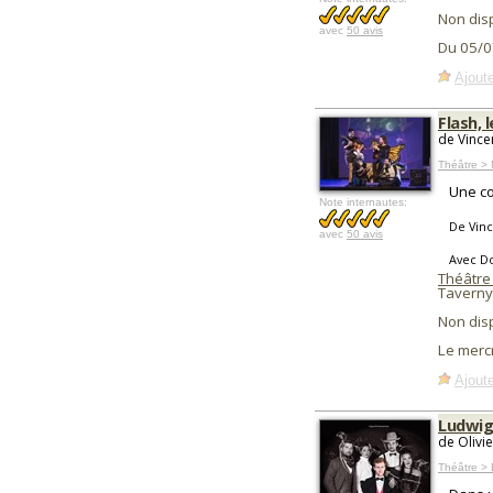
Non dis
avec
50 avis
Du 05/0
Ajoute
Flash, 
de Vincen
Théâtre > 
Une co
Note internautes:
De Vince
avec
50 avis
Avec Do
Théâtre
Taverny
Non dis
Le merc
Ajoute
Ludwi
de Olivi
Théâtre >