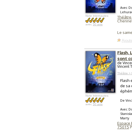
Avec Do
Lehurau
Note internautes:
Théâtre 
Chennev
avec
50 avis
Le same
Ajoute
Flash, 
sont c
de Vince
Vincent Ti
Théâtre > 
Flash 
de sa 
éphém
Note internautes:
De Vince
avec
50 avis
Avec Do
Stanisl
Marty
Espace 
75015
P