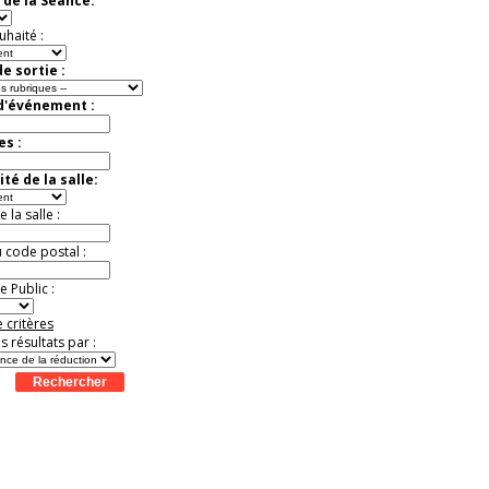
 de la Séance:
8
19
20
21
22
23
24
25
26
27
Jusqu'à -57%
t
Août
Août
Août
Août
Août
Août
Août
Août
Août
uhaité :
e sortie :
 d'événement :
es :
té de la salle:
la salle :
u code postal :
 Public :
 critères
es résultats par :