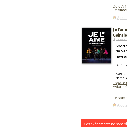
Du 07/1
Le dima
Ajoute
Je l'a
Gainsb
Spectacles
Specta
de Ser
navigu
De Serg
Avec Cé
Nathal
Espace C
Avion (
Le same
Ajoute
Ces évènements ne sont pl