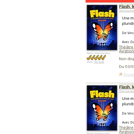
Flash, 
Spectacle
Une ma
pluridi
De Vinc
Avec Do
Théâtre 
Avignon
Note internautes:
Non dis
avec
50 avis
Du 03/0
Ajoute
Flash, 
Spectacle
Une ma
pluridi
De Vince
Avec Do
Théâtre 
Avignon
Note internautes: