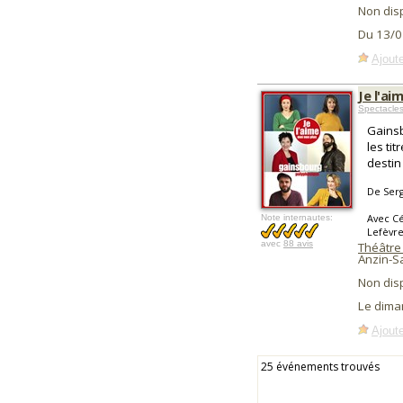
Non dis
Du 13/0
Ajoute
Je l'ai
Spectacle
Gainsb
les ti
desti
De Ser
Avec Cé
Note internautes:
Lefèvre
avec
88 avis
Théâtre
Anzin-Sa
Non dis
Le dima
Ajoute
25 événements trouvés