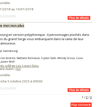
ponible
1/2018 au 14/01/2018
r à ma liste
me moi non plus
s
ourg en version polyphonique : 6 personnages piochés dans
tres du grand Serge vous embarquent dans la rame de leur
n amoureux.
ge Gainsbourg
cile Andrée, Nathalie Bonnaud, Crystel Galli, Wendy Groux, Louis
,Julien Wolf
 du collège Les Louez Dieu
,
int-Aubin (
62
)
ponible
nche 5 octobre 2025 à 00h00
r à ma liste
1
/
2
/
3