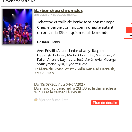
1 événement trouvé
Barber shop chronicles
Spectacles > Spectacle musical
Tchatche et taille de barbe font bon ménage.
Chez le barbier, on fait communauté autant
qu'on fait la fête et qu'on refait le monde !
v
De Inua Ellams
Avec Priscilla Adade, Junior Akwety, Batgame,
Hippolyte Bohouo, Martin Chishimba, Salif Cissé, Yoli
Fuller, Aristote Luyindula, José Mavà, Jovial Mbenga,
Souleymane Sylla, Clyde Yeguete
Théâtre du Rond Point - Salle Renaud Barrault
,
75008
Paris
Du 18/03/2027 au 04/04/2027
Du mardi au vendredi à 20h30 et le dimanche à
16h30 et le samedi à 19h30
Ajouter à ma liste