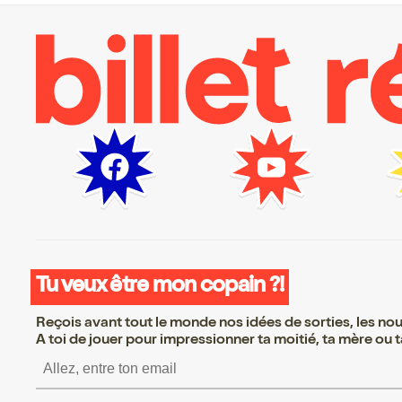
Tu veux être mon copain ?!
Reçois avant tout le monde nos idées de sorties, les nouv
A toi de jouer pour impressionner ta moitié, ta mère ou ta
S’inscrire S’inscrire S