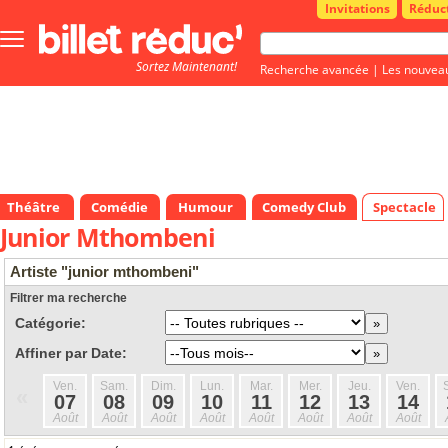
Invitations
Réduc
Bouton
menu
Sortez Maintenant!
principale
Recherche avancée
|
Les nouvea
Théâtre
Comédie
Humour
Comedy Club
Spectacle
Junior Mthombeni
Artiste "junior mthombeni"
Filtrer ma recherche
Catégorie:
Affiner par Date:
Ven.
Sam.
Dim.
Lun.
Mar.
Mer.
Jeu.
Ven.
«
07
08
09
10
11
12
13
14
Août
Août
Août
Août
Août
Août
Août
Août