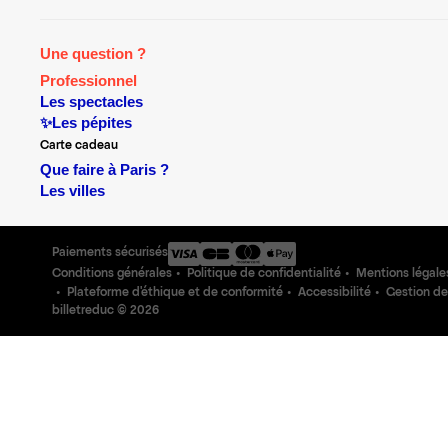
Une question ?
Professionnel
Les spectacles
✨Les pépites
Carte cadeau
Que faire à Paris ?
Les villes
Paiements sécurisés
Conditions générales
Politique de confidentialité
Mentions légale
Plateforme d'éthique et de conformité
Accessibilité
Gestion de
billetreduc ©
2026