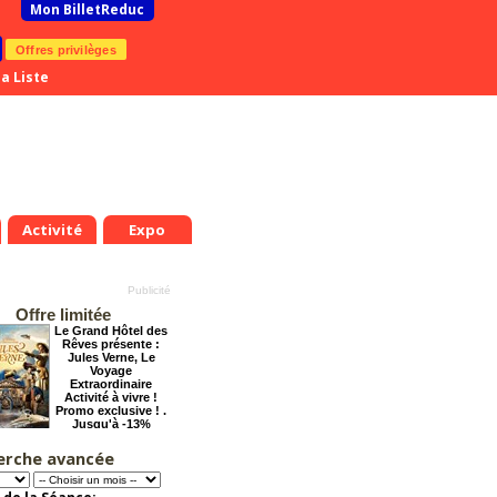
Mon BilletReduc
Offres privilèges
a Liste
Activité
Expo
Offre limitée
Le Grand Hôtel des
Rêves présente :
Jules Verne, Le
Voyage
Extraordinaire
Activité à vivre !
Promo exclusive ! .
Jusqu'à -13%
.
Mer.
Jeu.
Ven.
Sam.
Dim.
Lun.
Mar.
Mer.
Jeu.
8
19
20
21
22
23
24
25
26
27
erche avancée
Grosse ambiance
t
Août
Août
Août
Août
Août
Août
Août
Août
Août
Offre
exceptionnelle.
Jusqu'à -54%