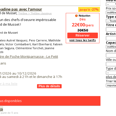
Heure
Prix so
badine pas avec l'amour
-27%
jusqu'à
d de Musset,
Théâtre > Théâtre classique
Type d
Dès
l'un des chefs-d'oeuvre impérissable
22€00
ed de Musset !
Titre
/pers
30€50
red de Musset
Artist
teo Autret Vasquez, Peio Carrere, Mathilde
voir tous les tarifs
Capaci
ets, Victor Combalbert, Karl Eberhard, Fabien
ean Segura, Clémentine Torchet, Jeanne
Nom de 
lli
tre de Poche Montparnasse - Le Petit
Ville o
aris
Type de
1/2026 au 10/12/2026
i au samedi à 21h et le dimanche à 17h
plus de
Trier l
r à ma liste
us disponibles
go
 partir de 5 ans