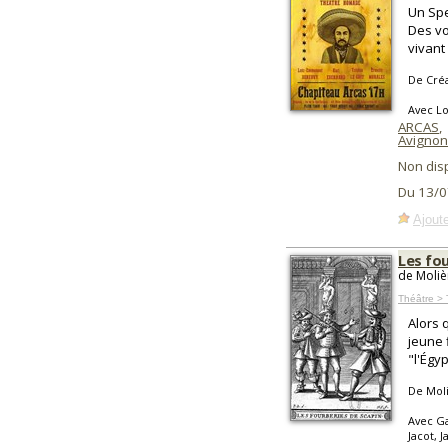
Un Spe
Des vo
vivant 
De Créa
Avec Lo
ARCAS
,
Avignon
Non dis
Du 13/0
Ajoute
Les fo
de Moliè
Théâtre > 
Alors 
jeune 
"l'Égy
De Mol
Avec Ga
Jacot, 