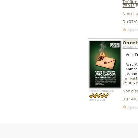
Théâtre 
75012
P
Non dis
Du 07/0
Ajoute
On ne 
Théâtre > 
Voici 
Avec Ma
Combalb
Jeanne 
Le Théâ
75006
P
Non dis
Note internautes:
Du 14/0
avec
1 avis
Ajoute