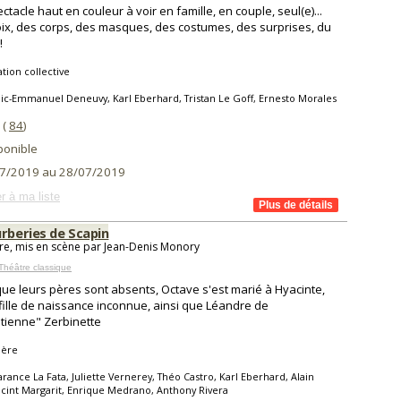
ctacle haut en couleur à voir en famille, en couple, seul(e)...
ix, des corps, des masques, des costumes, des surprises, du
!
tion collective
ic-Emmanuel Deneuvy, Karl Eberhard, Tristan Le Goff, Ernesto Morales
(
84
)
ponible
7/2019 au 28/07/2019
r à ma liste
urberies de Scapin
re, mis en scène par Jean-Denis Monory
Théâtre classique
que leurs pères sont absents, Octave s'est marié à Hyacinte,
fille de naissance inconnue, ainsi que Léandre de
ptienne" Zerbinette
ière
rance La Fata, Juliette Vernerey, Théo Castro, Karl Eberhard, Alain
Jacint Margarit, Enrique Medrano, Anthony Rivera