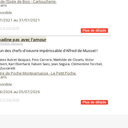
de l'Epée de Bois - Cartoucherie
,
aris
ponible
1/2021 au 31/01/2021
r à ma liste
badine pas avec l'amour
Théâtre classique
l'un des chefs-d'oeuvre impérissable d'Alfred de Musset !
teo Autret Vasquez, Peio Carrere, Mathilde de Closets, Victor
ert, Karl Eberhard, Fabien Saez, Jean Segura, Clémentine Torchet,
Zuccarelli
tre de Poche Montparnasse - Le Petit Poche
,
aris
ponible
6/2026 au 05/07/2026
r à ma liste