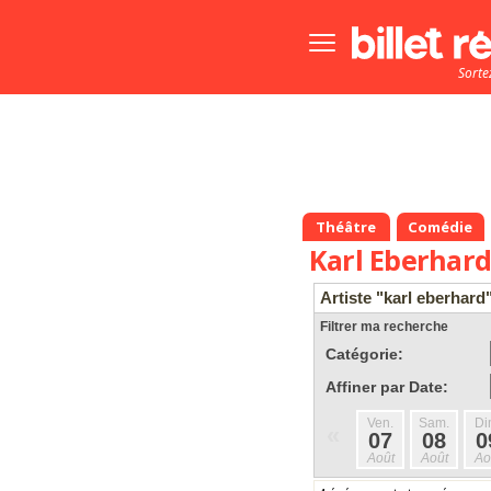
Bouton
menu
Sorte
principale
Théâtre
Comédie
Karl Eberhar
Artiste "karl eberhard
Filtrer ma recherche
Catégorie:
Affiner par Date:
Ven.
Sam.
Di
«
07
08
0
Août
Août
Ao