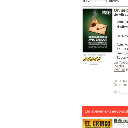
4 événements trouvés
On ne 
de Alfre
Voici 
d'Alfr
De Alf
Avec Ma
de Clos
Saez, J
Note internautes:
Zuccare
Le Théâ
avec
1 avis
Poche
,
75006
P
Du 13/1
Du mard
Ajoute
Ces évènements ne sont pl
El Grin
Comédie
à