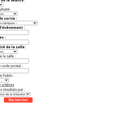
 de la Séance:
uhaité :
e sortie :
 d'événement :
es :
té de la salle:
la salle :
u code postal :
 Public :
 critères
es résultats par :