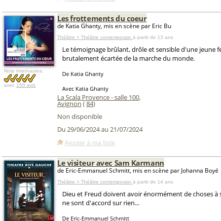
Les frottements du coeur
de Katia Ghanty, mis en scène par Eric Bu
Théâtre > Théâtre contemporain
à partir de 13 ans
Le témoignage brûlant, drôle et sensible d'une jeune
brutalement écartée de la marche du monde.
Note internautes:
De Katia Ghanty
avec
150 avis
Avec Katia Ghanty
La Scala Provence - salle 100
,
Avignon
(
84
)
Non disponible
Du 29/06/2024 au 21/07/2024
Ajouter à ma liste
Le visiteur avec Sam Karmann
de Eric-Emmanuel Schmitt, mis en scène par Johanna Boyé
Théâtre > Théâtre contemporain
à partir de 14 ans
Dieu et Freud doivent avoir énormément de choses à se
ne sont d'accord sur rien...
De Eric-Emmanuel Schmitt