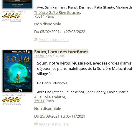
Avec Sam Karmann, Franck Desmedt, Katia Ghanty, Maxime d
Note internautes:
Théâtre Gaîté Rive Gauche
,
75014
Paris
avec
113 avis
Non disponible
Du 05/02/2021 au 27/03/2022
Ajouter à ma liste
Soum, l'ami des fantômes
Théâtre
de 5 à 11 ans
Soum, notre héros, réussira-t-il, avec ses drôles d'ami
déjouer les plans maléfiques de la Sorcière Mafachtou
village ?
De Denis Lefrançois
Avec Lise Laffont, Coline d'Inca, Katia Ghanty, Fabien Martin
Note internautes:
À La Folie Théâtre
,
75011
Paris
avec
103 avis
Non disponible
Du 25/08/2021 au 05/11/2021
Ajouter à ma liste