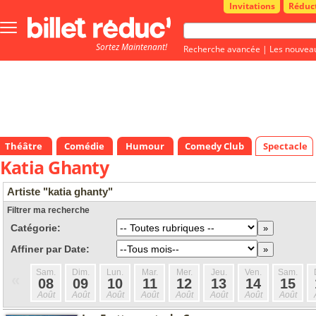
Invitations
Réduc
Bouton
menu
Sortez Maintenant!
principale
Recherche avancée
|
Les nouvea
Théâtre
Comédie
Humour
Comedy Club
Spectacle
Katia Ghanty
Artiste "katia ghanty"
Filtrer ma recherche
Catégorie:
Affiner par Date:
Sam.
Dim.
Lun.
Mar.
Mer.
Jeu.
Ven.
Sam.
«
08
09
10
11
12
13
14
15
Août
Août
Août
Août
Août
Août
Août
Août