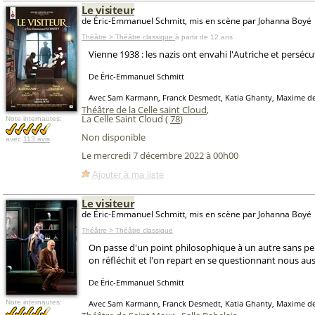
Le visiteur
de Éric-Emmanuel Schmitt, mis en scène par Johanna Boyé
Théâtre > Théâtre classique
à partir de 12 ans
Vienne 1938 : les nazis ont envahi l'Autriche et persécut
De Éric-Emmanuel Schmitt
Avec Sam Karmann, Franck Desmedt, Katia Ghanty, Maxime d
Théâtre de la Celle saint Cloud
,
La Celle Saint Cloud (
78
)
Note internautes:
Non disponible
avec
113 avis
Le mercredi 7 décembre 2022 à 00h00
Ajouter à ma liste
Le visiteur
de Éric-Emmanuel Schmitt, mis en scène par Johanna Boyé
Théâtre > Théâtre classique
On passe d'un point philosophique à un autre sans perdr
on réfléchit et l'on repart en se questionnant nous aus
De Éric-Emmanuel Schmitt
Note internautes:
Avec Sam Karmann, Franck Desmedt, Katia Ghanty, Maxime d