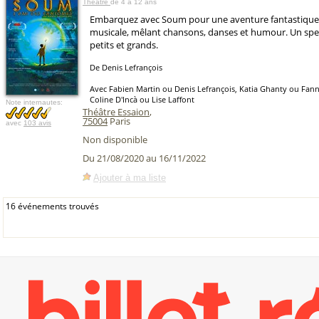
Théâtre
de 4 à 12 ans
Embarquez avec Soum pour une aventure fantastique, 
musicale, mêlant chansons, danses et humour. Un spe
petits et grands.
De Denis Lefrançois
Avec Fabien Martin ou Denis Lefrançois, Katia Ghanty ou Fa
Coline D'Incà ou Lise Laffont
Note internautes:
Théâtre Essaion
,
75004
Paris
avec
103 avis
Non disponible
Du 21/08/2020 au 16/11/2022
Ajouter à ma liste
16 événements trouvés