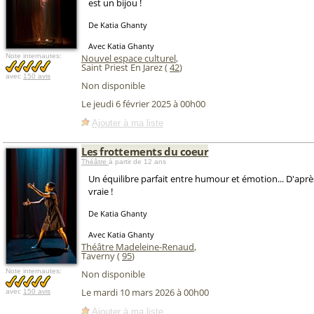
est un bijou !
De Katia Ghanty
Avec Katia Ghanty
Note internautes:
Nouvel espace culturel
,
Saint Priest En Jarez (
42
)
avec
150 avis
Non disponible
Le jeudi 6 février 2025 à 00h00
Ajouter à ma liste
Les frottements du coeur
Théâtre
à partir de 12 ans
Un équilibre parfait entre humour et émotion... D'aprè
vraie !
De Katia Ghanty
Avec Katia Ghanty
Théâtre Madeleine-Renaud
,
Taverny (
95
)
Note internautes:
Non disponible
Le mardi 10 mars 2026 à 00h00
avec
150 avis
Ajouter à ma liste