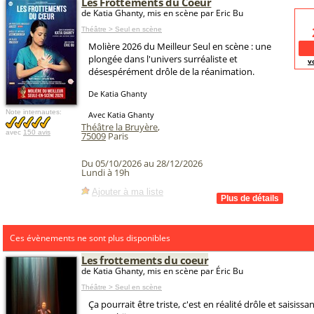
Les Frottements du Coeur
de Katia Ghanty, mis en scène par Eric Bu
Théâtre > Seul en scène
Molière 2026 du Meilleur Seul en scène : une
plongée dans l'univers surréaliste et
v
désespérément drôle de la réanimation.
De Katia Ghanty
Note internautes:
Avec Katia Ghanty
Théâtre la Bruyère
,
avec
150 avis
75009
Paris
Du 05/10/2026 au 28/12/2026
Lundi à 19h
Ajouter à ma liste
Ces évènements ne sont plus disponibles
Les frottements du coeur
de Katia Ghanty, mis en scène par Éric Bu
Théâtre > Seul en scène
Ça pourrait être triste, c'est en réalité drôle et saisissa