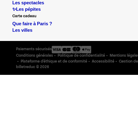
Les spectacles
✨Les pépites
Carte cadeau
Que faire à Paris ?
Les villes
Paiements sécurisés
Conditions générales
Politique de confidentialité
Mentions légale
Plateforme d'éthique et de conformité
Accessibilité
Gestion de
billetreduc ©
2026