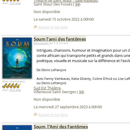
Théâtre de Saint Maur - Salle Rabelais
,
avec
113 avis
Saint Maur Des Fossés (
94
)
Non disponible
Le samedi 15 octobre 2022 à 00h00
Ajouter à ma liste
Soum l'ami des fantômes
Spectacles
de 4 à 12 ans
Intrigues, chansons, humour et imagination pour un cli
conte africain qui transporte petits et grands dans un
poétique, visuelle et musicale sur la différence et l'excl
De Denis Lefrançois
Avec Fanny Vambacas, Katia Ghanty, Coline D'Incà ou Lise Laf
Note internautes:
ou Denis Lefrançois
Sud Est Théâtre
,
avec
103 avis
Villeneuve Saint Georges (
94
)
Non disponible
Le mercredi 27 septembre 2023 à 00h00
Ajouter à ma liste
Soum, l'Ami des Fantômes