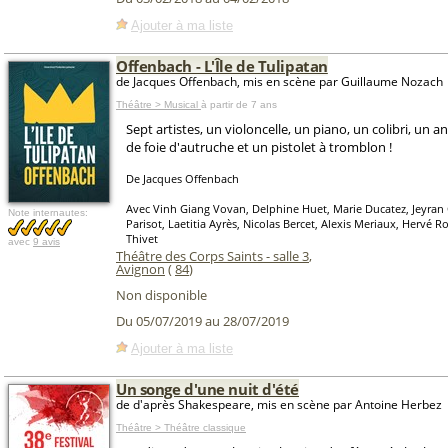
Ajouter à ma liste
Offenbach - L'Île de Tulipatan
de Jacques Offenbach, mis en scène par Guillaume Nozach
Théâtre > Musical
à partir de 7 ans
Sept artistes, un violoncelle, un piano, un colibri, un an
de foie d'autruche et un pistolet à tromblon !
De Jacques Offenbach
Avec Vinh Giang Vovan, Delphine Huet, Marie Ducatez, Jeyran 
Note internautes:
Parisot, Laetitia Ayrès, Nicolas Bercet, Alexis Meriaux, Hervé 
Thivet
avec
9 avis
Théâtre des Corps Saints - salle 3
,
Avignon
(
84
)
Non disponible
Du 05/07/2019 au 28/07/2019
Ajouter à ma liste
Un songe d'une nuit d'été
de d'après Shakespeare, mis en scène par Antoine Herbez
Théâtre > Théâtre classique