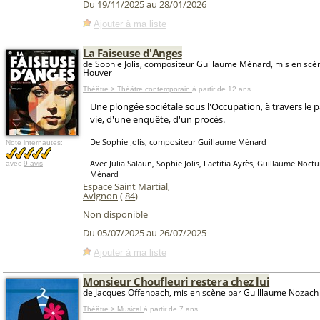
Du 19/11/2025 au 28/01/2026
Ajouter à ma liste
La Faiseuse d'Anges
de Sophie Jolis, compositeur Guillaume Ménard, mis en scè
Houver
Théâtre > Théâtre contemporain
à partir de 12 ans
Une plongée sociétale sous l'Occupation, à travers le 
vie, d'une enquête, d'un procès.
De Sophie Jolis, compositeur Guillaume Ménard
Note internautes:
Avec Julia Salaün, Sophie Jolis, Laetitia Ayrès, Guillaume Noct
avec
9 avis
Ménard
Espace Saint Martial
,
Avignon
(
84
)
Non disponible
Du 05/07/2025 au 26/07/2025
Ajouter à ma liste
Monsieur Choufleuri restera chez lui
de Jacques Offenbach, mis en scène par Guilllaume Nozach
Théâtre > Musical
à partir de 7 ans