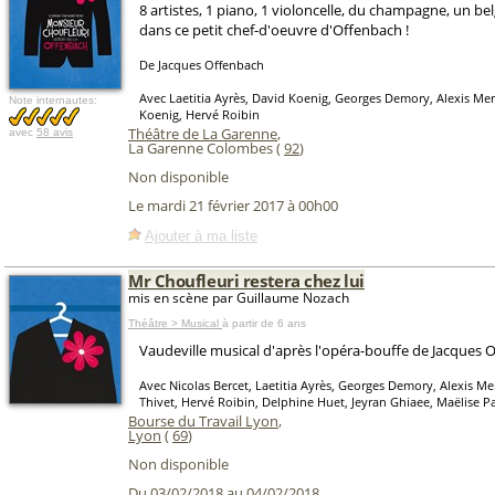
8 artistes, 1 piano, 1 violoncelle, du champagne, un b
dans ce petit chef-d'oeuvre d'Offenbach !
De Jacques Offenbach
Avec Laetitia Ayrès, David Koenig, Georges Demory, Alexis Mer
Note internautes:
Koenig, Hervé Roibin
Théâtre de La Garenne
,
avec
58 avis
La Garenne Colombes (
92
)
Non disponible
Le mardi 21 février 2017 à 00h00
Ajouter à ma liste
Mr Choufleuri restera chez lui
mis en scène par Guillaume Nozach
Théâtre > Musical
à partir de 6 ans
Vaudeville musical d'après l'opéra-bouffe de Jacques 
Avec Nicolas Bercet, Laetitia Ayrès, Georges Demory, Alexis M
Thivet, Hervé Roibin, Delphine Huet, Jeyran Ghiaee, Maëlise Pa
Bourse du Travail Lyon
,
Lyon
(
69
)
Non disponible
Du 03/02/2018 au 04/02/2018