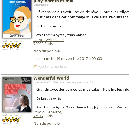
Judy, Barbra et moi
Spectacles
Rêver sa vie ou avoir une vie de rêve ? Tout sur Holly
business dans cet hommage musical aussi réjouissant
De Laetitia Ayres
Avec Laetitia Ayres, Jeyran Ghiaee
La Nouvelle Seine
,
Note internautes:
75005
Paris
avec
42 avis
Non disponible
Le dimanche 19 novembre 2017 à 00h00
Ajouter à ma liste
Wonderful World
Spectacles > Cabaret et revue
à partir de 7 ans
Grandir avec des comédies musicales... Puis lire les info
De Laetitia Ayrès
Avec Laetitia Ayrès, Orane Donnadieu, Jeyran Ghiaee, Maëlise 
Studio Hebertot
,
75017
Paris
Note internautes:
Non disponible
avec
41 avis