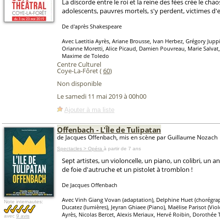
La discorde entre le roi et la reine des fées crée le chao
adolescents, pauvres mortels, s'y perdent, victimes d'e
De d'après Shakespeare
Avec Laetitia Ayrès, Ariane Brousse, Ivan Herbez, Grégory Juppi
Orianne Moretti, Alice Picaud, Damien Pouvreau, Marie Salvat
Maxime de Toledo
Centre Culturel
Coye-La-Fôret (
60
)
Non disponible
Le samedi 11 mai 2019 à 00h00
Ajouter à ma liste
Offenbach - L'Île de Tulipatan
de Jacques Offenbach, mis en scène par Guillaume Nozach
Spectacles > Opéra
à partir de 7 ans
Sept artistes, un violoncelle, un piano, un colibri, un an
de foie d'autruche et un pistolet à tromblon !
De Jacques Offenbach
Avec Vinh Giang Vovan (adaptation), Delphine Huet (chorégrap
Note internautes:
Ducatez (lumières), Jeyran Ghiaee (Piano), Maëlise Parisot (Violo
Ayrès, Nicolas Bercet, Alexis Meriaux, Hervé Roibin, Dorothée 
avec
9 avis