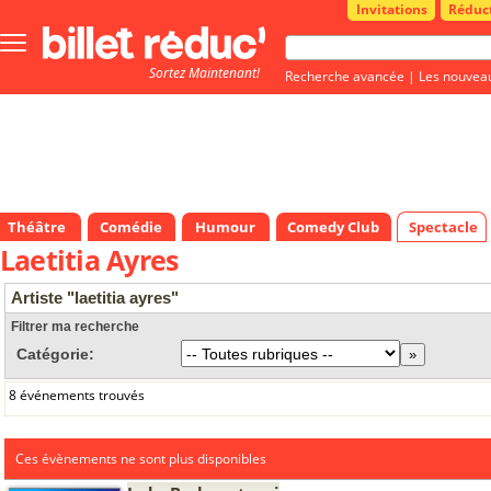
Invitations
Réduc
Bouton
menu
Sortez Maintenant!
principale
Recherche avancée
|
Les nouvea
Théâtre
Comédie
Humour
Comedy Club
Spectacle
Laetitia Ayres
Artiste "laetitia ayres"
Filtrer ma recherche
Catégorie:
8 événements trouvés
Ces évènements ne sont plus disponibles