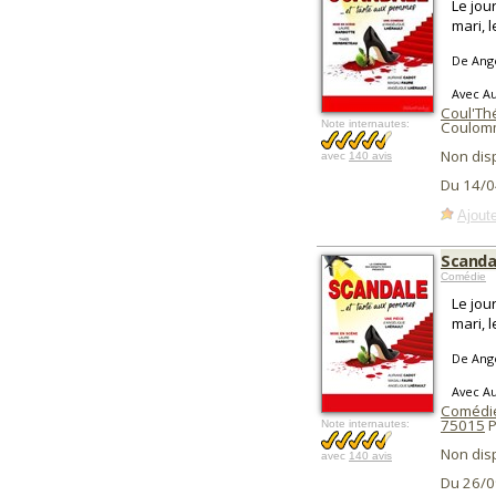
Le jou
mari, 
De Angé
Avec Au
Coul'Th
Note internautes:
Coulomm
Non dis
avec
140 avis
Du 14/0
Ajoute
Scanda
Comédie
Le jou
mari, 
De Angé
Avec Au
Comédie
75015
P
Note internautes:
Non dis
avec
140 avis
Du 26/0