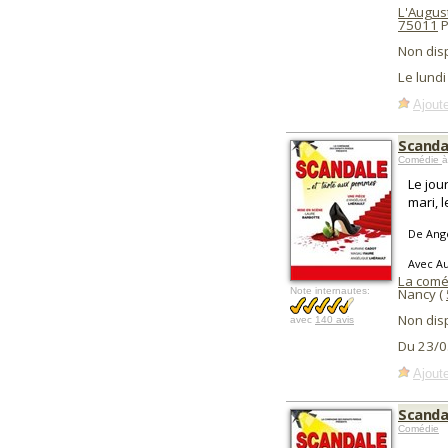
L'Augus
75011
P
Non dis
Le lundi
Ajoute
Scanda
Comédie
à
Le jou
mari, 
De Angé
Avec Au
La comé
Note internautes:
Nancy (
Non dis
avec
140 avis
Du 23/0
Ajoute
Scanda
Comédie