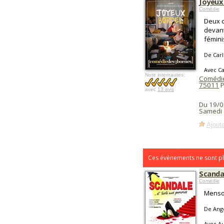
Joyeux
Comédie
Deux c
devant
fémini
De Carl
Avec Ca
Note internautes:
Comédie
75011
P
avec
13 avis
Du 19/0
Samedi 
Ajoute
Ces évènements ne sont pl
Scanda
Comédie
Menson
De Angé
Avec Au