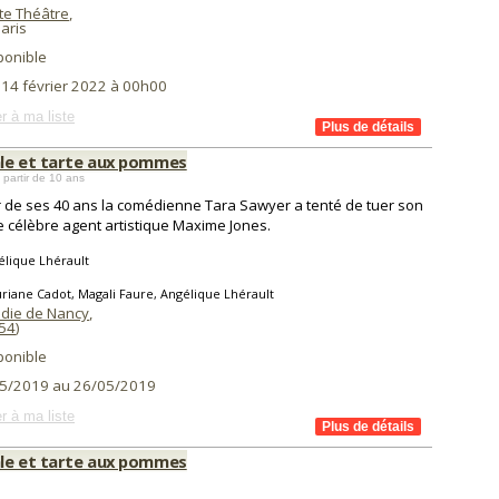
te Théâtre
,
aris
ponible
 14 février 2022 à 00h00
r à ma liste
le et tarte aux pommes
 partir de 10 ans
r de ses 40 ans la comédienne Tara Sawyer a tenté de tuer son
le célèbre agent artistique Maxime Jones.
lique Lhérault
riane Cadot, Magali Faure, Angélique Lhérault
die de Nancy
,
54
)
ponible
5/2019 au 26/05/2019
r à ma liste
le et tarte aux pommes