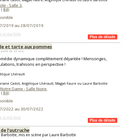
ole - Salle 3
,
(
84
)
ponible
7/2019 au 28/07/2019
r à ma liste
le et tarte aux pommes
 partir de 10 ans
omédie dynamique complètement déjantée ! Mensonges,
lations, trahisons en perspective !
lique Lhérault
riane Cadot, Angélique Lhérault, Magali Faure ou Laure Barbotte
Notre Dame - Salle Noire
,
(
84
)
ponible
7/2022 au 30/07/2022
r à ma liste
 de l'autruche
 Barbotte, mis en scène par Laure Barbotte