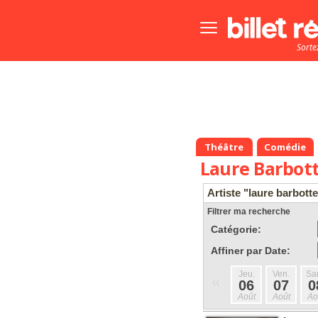
Bouton
menu
Sorte
principale
Théâtre
Comédie
Laure Barbot
Artiste "laure barbott
Filtrer ma recherche
Catégorie:
Affiner par Date:
Jeu.
Ven.
Sa
«
06
07
0
Août
Août
Ao