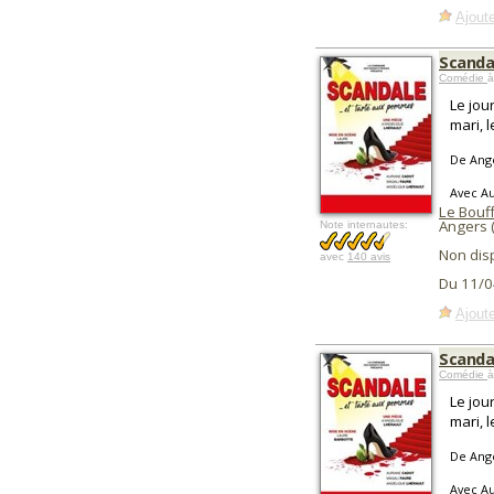
Ajoute
Scanda
Comédie
à
Le jou
mari, 
De Angé
Avec Au
Le Bouf
Angers 
Note internautes:
Non dis
avec
140 avis
Du 11/0
Ajoute
Scanda
Comédie
à
Le jou
mari, 
De Angé
Avec Au