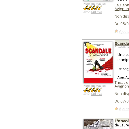
Note internautes:
Le Capit
Avignon
avec
140 avis
Non dis
Du 05/0
Ajoute
Scanda
Comédie
à
Une c
manipu
De Angé
Avec Au
Théâtre 
Avignon
Note internautes:
Non dis
avec
140 avis
Du 07/0
Ajoute
L'envol
de Laure