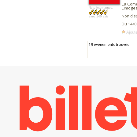
La Comé
Limoges
Note internautes:
Non dis
avec
140 avis
Du 14/0
Ajoute
19 événements trouvés