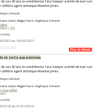
r de ses 40 ans la comédienne Tara Sawyer a tenté de tuer son
le célèbre agent artistique Maxime Jones.
lique Lhérault
riane Cadot, Magali Faure, Angélique Lhérault
éâtre
,
iers (
77
)
ponible
4/2023 au 16/04/2023
r à ma liste
le et tarte aux pommes
r de ses 40 ans la comédienne Tara Sawyer a tenté de tuer son
le célèbre agent artistique Maxime Jones.
lique Lhérault
riane Cadot, Magali Faure, Angélique Lhérault
 Tour Eiffel
,
aris
ponible
9/2018 au 31/01/2019