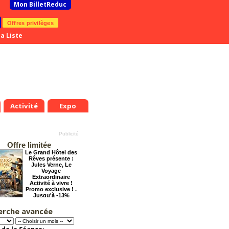
Mon BilletReduc
Offres privilèges
a Liste
Activité
Expo
Offre limitée
Le Grand Hôtel des
Rêves présente :
Jules Verne, Le
Voyage
Extraordinaire
Activité à vivre !
Promo exclusive ! .
Jusqu'à -13%
.
Mar.
Mer.
Jeu.
Ven.
Sam.
Dim.
Lun.
Mar.
Mer.
7
18
19
20
21
22
23
24
25
26
erche avancée
Arsène Lupin
t
Août
Août
Août
Août
Août
Août
Août
Août
Août
Offre
exceptionnelle.
Jusqu'à -28%