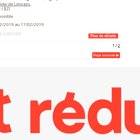
die de Limoges
,
 (
87
)
ponible
2/2019 au 17/02/2019
r à ma liste
1
/
2