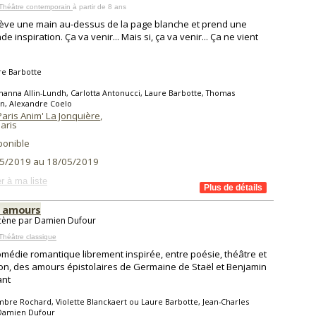
 Théâtre contemporain
à partir de 8 ans
ève une main au-dessus de la page blanche et prend une
e inspiration. Ça va venir... Mais si, ça va venir... Ça ne vient
re Barbotte
hanna Allin-Lundh, Carlotta Antonucci, Laure Barbotte, Thomas
n, Alexandre Coelo
aris Anim' La Jonquière
,
aris
ponible
5/2019 au 18/05/2019
r à ma liste
2 amours
cène par Damien Dufour
Théâtre classique
médie romantique librement inspirée, entre poésie, théâtre et
n, des amours épistolaires de Germaine de Staël et Benjamin
ant
bre Rochard, Violette Blanckaert ou Laure Barbotte, Jean-Charles
 Damien Dufour