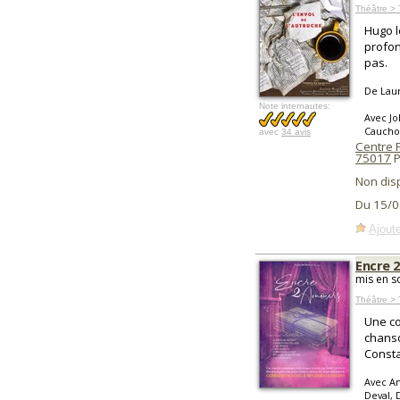
Théâtre >
Hugo l
profond
pas.
De Lau
Note internautes:
Avec Jo
Caucho
avec
34 avis
Centre P
75017
P
Non dis
Du 15/0
Ajoute
Encre 
mis en s
Théâtre > 
Une co
chanso
Const
Avec Am
Deval,