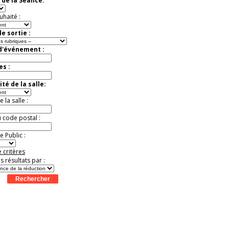
 de la Séance:
uhaité :
e sortie :
 d'événement :
es :
té de la salle:
la salle :
u code postal :
 Public :
 critères
es résultats par :