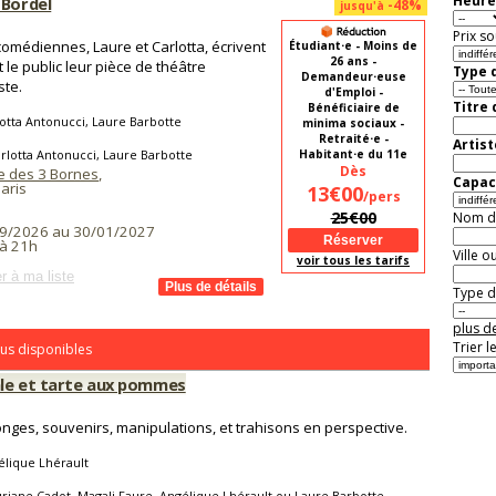
Heure
 Bordel
-48%
jusqu'à
Prix so
omédiennes, Laure et Carlotta, écrivent
Étudiant⋅e - Moins de
26 ans -
 le public leur pièce de théâtre
Type d
Demandeur⋅euse
ste.
d'Emploi -
Titre
Bénéficiaire de
otta Antonucci, Laure Barbotte
minima sociaux -
Retraité⋅e -
Artist
rlotta Antonucci, Laure Barbotte
Habitant⋅e du 11e
Dès
 des 3 Bornes
,
Capaci
aris
13€00
/pers
25€00
Nom de 
9/2026 au 30/01/2027
à 21h
Ville o
voir tous les tarifs
r à ma liste
Type de
plus de
Trier l
us disponibles
le et tarte aux pommes
ges, souvenirs, manipulations, et trahisons en perspective.
lique Lhérault
riane Cadot, Magali Faure, Angélique Lhérault ou Laure Barbotte