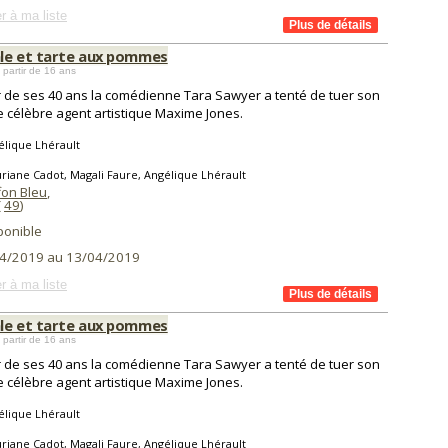
r à ma liste
le et tarte aux pommes
 partir de 16 ans
r de ses 40 ans la comédienne Tara Sawyer a tenté de tuer son
le célèbre agent artistique Maxime Jones.
lique Lhérault
riane Cadot, Magali Faure, Angélique Lhérault
fon Bleu
,
(
49
)
ponible
4/2019 au 13/04/2019
r à ma liste
le et tarte aux pommes
 partir de 16 ans
r de ses 40 ans la comédienne Tara Sawyer a tenté de tuer son
le célèbre agent artistique Maxime Jones.
lique Lhérault
riane Cadot, Magali Faure, Angélique Lhérault