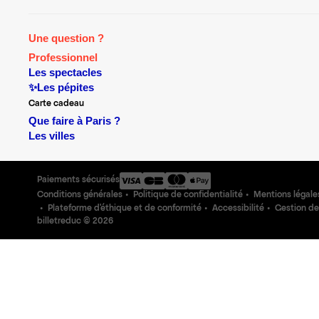
Une question ?
Professionnel
Les spectacles
✨Les pépites
Carte cadeau
Que faire à Paris ?
Les villes
Paiements sécurisés
Conditions générales
Politique de confidentialité
Mentions légale
Plateforme d'éthique et de conformité
Accessibilité
Gestion de
billetreduc ©
2026