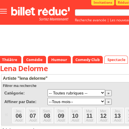
Invitations
Réduc
Bouton
menu
Sortez Maintenant!
principale
Recherche avancée
|
Les nouvea
Théâtre
Comédie
Humour
Comedy Club
Spectacle
Lena Delorme
Artiste "lena delorme"
Filtrer ma recherche
Catégorie:
Affiner par Date:
Jeu.
Ven.
Sam.
Dim.
Lun.
Mar.
Mer.
Jeu.
«
06
07
08
09
10
11
12
13
Août
Août
Août
Août
Août
Août
Août
Août