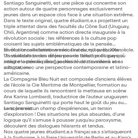
Santiago Sanguinetti, est une pièce qui concentre son
action autour de quatre personnages exclusivement
jeunes dans un espace clos face à une situation extrême.
Dans le texte original, quatre étudiant.e.s projettent un
triple attentat dans des facultés du Cône Sud (Uruguay,
Chili, Argentine) comme action directe inaugurale à la
révolution sociale : les références à la culture pop
croisent les sujets emblématiques de la pensée
révolutionnaire latino-américaine du milieu du XXe siècle.
En étroite collaboration avec l'auteur, qui préconise
Un véritable terrain de jeu pour le débat politique qui
"l'actualisation des références en fonction du pays où
intègre la pensée des gauches révolutionnaires et sa
serait montée la pièce", je décide de travailler à son
critique, avec une perspective contemporaine et latino-
adaptation.
américaine.
La Compagnie Bleu Nuit est composée d'anciens élèves
de l'école la Cie Maritime de Montpellier, formation au
cours de laquelle ils rencontrent la metteuse en scène
Ana Karina Lombardi, traductrice de l'auteur uruguayen
Santiago Sanguinetti qui porte haut le goût du jeu au
sens premier.
La scène est un champ d'expériences, un terrain
d'exploration ! Des situations les plus absurdes, d'une
logique qu'il s'amuse à pousser jusqu'au paroxysme,
découlent des dialogues hilarants et tendus.
Nos quatre jeunes étudiant.e.s françai.se.s s'attaqueront