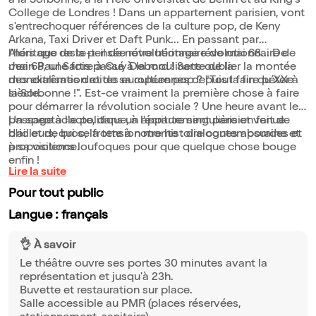
à la Sorbonne, à la Freie Universitât de Berlin et au King's
College de Londres ! Dans un appartement parisien, vont
s'entrechoquer références de la culture pop, de Keny
Arkana, Taxi Driver et Daft Punk... En passant par
l'héritage de la pensée révolutionnaire de mai 68... De
Alors que reste-t-il de notre héritage révolutionnaire de
Jean Paul Sartre à Guy Debord ! Sans oublier la montée
mai 68, une fois passé à la moulinette de la
des extrêmes droites européennes depuis la fin du XXe
mondialisation et de sa culture pop ? "Tout faire péter à
siècle.
la Sorbonne !". Est-ce vraiment la première chose à faire
pour démarrer la révolution sociale ? Une heure avant le
passage à l'acte, dans un appartement parisien fait de
Un spectacle politique, à l'écriture singulière et venue
bric et de broc, la tension monte : dialogues absurdes et
d'ailleurs, qui se frotte à notre histoire contemporaine et
propositions loufoques pour que quelque chose bouge
à sa violence.
enfin !
Lire la suite
Pour tout public
Langue : français
👌 À savoir
Le théâtre ouvre ses portes 30 minutes avant la
représentation et jusqu'à 23h.
Buvette et restauration sur place.
Salle accessible au PMR (places réservées,