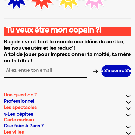
Tu veux être mon copain ?!
Reçois avant tout le monde nos idées de sorties,
les nouveautés et les réduc' !
A toi de jouer pour impressionner ta moitié, ta mère
ou ta tribu !
S’inscrire S’inscrire S’
Adresse email pour la newsletter
Une question ?
Professionnel
Les spectacles
✨Les pépites
Carte cadeau
Que faire à Paris ?
Les villes