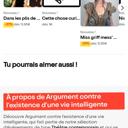
Nouveau !
Nouveau !
Nouve
Dans les plis de sa
Cette chose curie
Nico
langue
use en moi
ans 
-31%
dès 11,95€
dès 1€
dès 1
rd :
Nouveau !
eur
Miss griff mess' p
our les nuages et l
-31%
dès 11,95€
es malades menta
ux
Tu pourrais aimer aussi !
À propos de Argument contre
l'existence d'une vie intelligente
Découvre Argument contre l'existence d'une vie
intelligente, qui fait partie de notre sélection