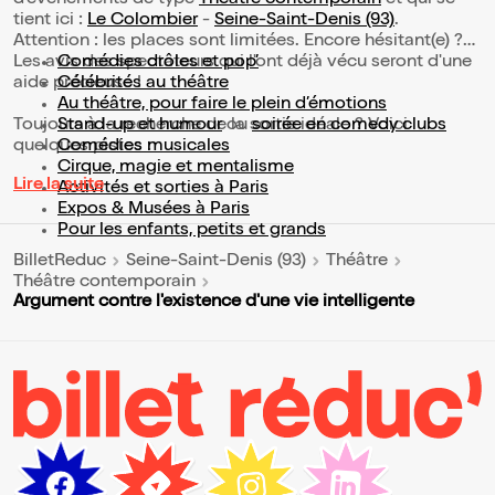
d’événements de type
Théâtre contemporain
et qui se
tient ici :
Le Colombier
-
Seine-Saint-Denis (93)
.
Attention : les places sont limitées. Encore hésitant(e) ?
Les avis des spectateurs qui l'ont déjà vécu seront d'une
Comédies drôles et pop’
aide précieuse !
Célébrités au théâtre
Au théâtre, pour faire le plein d’émotions
Toujours à la recherche de la sortie idéale ? Voici
Stand-up et humour
ou
soirée en comedy clubs
quelques pistes :
Comédies musicales
Cirque, magie et mentalisme
Lire la suite
Activités et sorties à Paris
Expos & Musées à Paris
Pour les enfants, petits et grands
BilletReduc
Seine-Saint-Denis (93)
Théâtre
Théâtre contemporain
Argument contre l'existence d'une vie intelligente