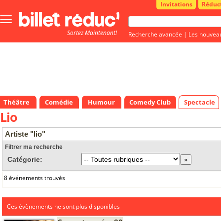
Invitations
Réduc
Bouton
menu
Sortez Maintenant!
principale
Recherche avancée
|
Les nouvea
Théâtre
Comédie
Humour
Comedy Club
Spectacle
Lio
Artiste "lio"
Filtrer ma recherche
Catégorie:
8 événements trouvés
Ces évènements ne sont plus disponibles