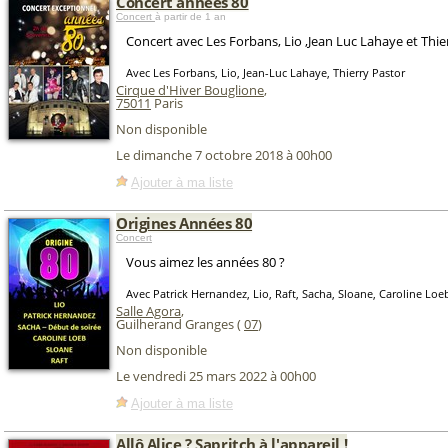
Concert années 80
Concert
à partir de 1 an
Concert avec Les Forbans, Lio ,Jean Luc Lahaye et Thier
Avec Les Forbans, Lio, Jean-Luc Lahaye, Thierry Pastor
Cirque d'Hiver Bouglione
,
75011
Paris
Non disponible
Le dimanche 7 octobre 2018 à 00h00
Ajouter à ma liste
Origines Années 80
Concert
Vous aimez les années 80 ?
Avec Patrick Hernandez, Lio, Raft, Sacha, Sloane, Caroline Loe
Salle Agora
,
Guilherand Granges (
07
)
Non disponible
Le vendredi 25 mars 2022 à 00h00
Ajouter à ma liste
Allô Alice ? Sapritch à l'appareil !