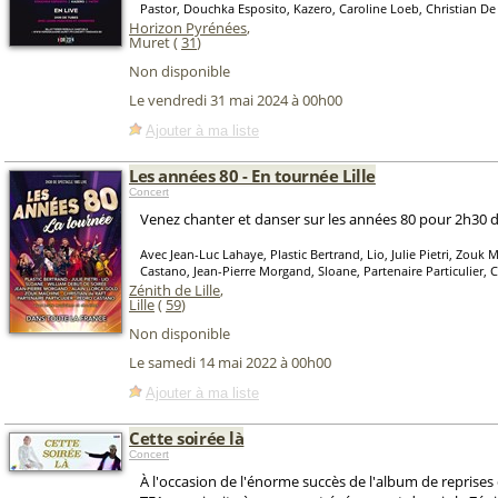
Pastor, Douchka Esposito, Kazero, Caroline Loeb, Christian De 
Horizon Pyrénées
,
Muret (
31
)
Non disponible
Le vendredi 31 mai 2024 à 00h00
Ajouter à ma liste
Les années 80 - En tournée Lille
Concert
Venez chanter et danser sur les années 80 pour 2h30 de 
Avec Jean-Luc Lahaye, Plastic Bertrand, Lio, Julie Pietri, Zouk
Castano, Jean-Pierre Morgand, Sloane, Partenaire Particulier, C
Zénith de Lille
,
Lille
(
59
)
Non disponible
Le samedi 14 mai 2022 à 00h00
Ajouter à ma liste
Cette soirée là
Concert
À l'occasion de l'énorme succès de l'album de reprise