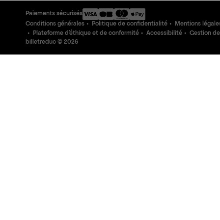
Paiements sécurisés
Conditions générales
Politique de confidentialité
Mentions légale
Plateforme d'éthique et de conformité
Accessibilité
Gestion de
billetreduc ©
2026