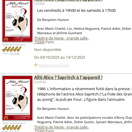
Théâtre
Les vendredis à 19h00 et les samedis à 17h00.
De Benjamin Husson
Avec Marie Charlet, Lio, Helena Noguerra, Patrick Adler, Didier
Marceaux et Jérôme Guichard
Théâtre de Nesle - grande salle
,
75006
Paris
Note internautes:
Non disponible
avec
67 avis
Du 03/10/2025 au 13/12/2025
Ajouter à ma liste
Allô Alice ? Sapritch à l'appareil !
Comédie
1986. L'information a récemment fuité dans la presse 
téléphone de l'actrice Alice Sapritch ("La Folie des Gra
au poing", la pub Jex Four...) figure dans l'annuaire.
De Benjamin Husson
Avec Marie Charlet. Avec les participations vocales d'Anny Dup
Noguerra, Patrick Adler, Didier Gustin, Sylvain Marceaux, Jér
Note internautes:
Théâtre de Nesle - grande salle
,
75006
Paris
avec
67 avis