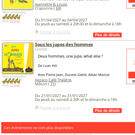
Jeannette & Loupi
,
v
Craponne (
69
)
Note internautes:
Du 01/04/2027 au 04/04/2027
avec
72 avis
Du jeudi au samedi à 20h30 et le dimanche à 18h
Ajouter à ma liste
Sous les jupes des hommes
Comédie
Deux hommes, une jupe, what else ?
De Loan Hill
Avec Pierre-Jean, Ducrest Galtié, Alban Marical
Note internautes:
Kezaco Café Théâtre
,
v
Mâcon (
71
)
avec
72 avis
Du 21/01/2027 au 31/01/2027
Du jeudi au samedi à 20h et le dimanche à 16h
Ajouter à ma liste
Ces évènements ne sont plus disponibles