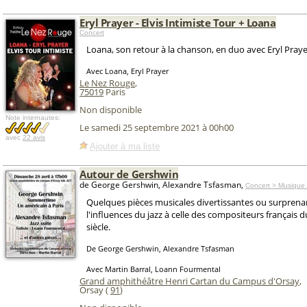
Eryl Prayer - Elvis Intimiste Tour + Loana
Concert
Loana, son retour à la chanson, en duo avec Eryl Praye
Avec Loana, Eryl Prayer
Le Nez Rouge
,
75019
Paris
Non disponible
Note internautes:
Le samedi 25 septembre 2021 à 00h00
avec
22 avis
Ajouter à ma liste
Autour de Gershwin
de George Gershwin, Alexandre Tsfasman,
Concert > Musique 
Quelques pièces musicales divertissantes ou surprena
l'influences du jazz à celle des compositeurs français
siècle.
De George Gershwin, Alexandre Tsfasman
Avec Martin Barral, Loann Fourmental
Grand amphithéâtre Henri Cartan du Campus d'Orsay
,
Orsay (
91
)