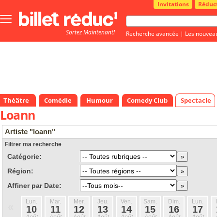
Invitations
Réduc
Bouton
menu
Sortez Maintenant!
principale
Recherche avancée
|
Les nouvea
Théâtre
Comédie
Humour
Comedy Club
Spectacle
Loann
Artiste "loann"
Filtrer ma recherche
Catégorie:
Région:
Affiner par Date:
Lun.
Mar.
Mer.
Jeu.
Ven.
Sam.
Dim.
Lun.
«
10
11
12
13
14
15
16
17