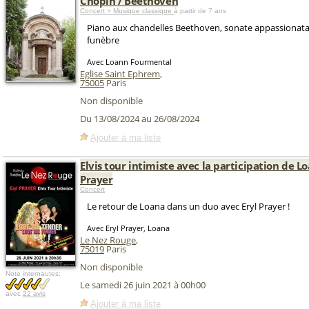
Chopin / Beethoven
Concert > Musique classique
à partir de 7 ans
Piano aux chandelles Beethoven, sonate appassionat
funèbre
Avec Loann Fourmental
Eglise Saint Ephrem
,
75005
Paris
Non disponible
Du 13/08/2024 au 26/08/2024
Ajouter à ma liste
Elvis tour intimiste avec la participation de Lo
Prayer
Concert
Le retour de Loana dans un duo avec Eryl Prayer !
Avec Eryl Prayer, Loana
Le Nez Rouge
,
75019
Paris
Non disponible
Note internautes:
Le samedi 26 juin 2021 à 00h00
avec
22 avis
Ajouter à ma liste