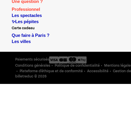
Une question ?
Professionnel
Les spectacles
✨Les pépites
Carte cadeau
Que faire à Paris ?
Les villes
Paiements sécurisés
Conditions générales
Politique de confidentialité
Mentions légale
Plateforme d'éthique et de conformité
Accessibilité
Gestion de
billetreduc ©
2026