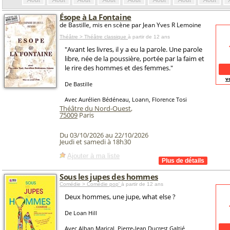
Août
Août
Août
Août
Août
Août
Août
Août
Ésope à La Fontaine
de Bastille, mis en scène par Jean Yves R Lemoine
Théâtre > Théâtre classique
à partir de 12 ans
"Avant les livres, il y a eu la parole. Une parole
libre, née de la poussière, portée par la faim et
le rire des hommes et des femmes."
v
De Bastille
Avec Aurélien Bédéneau, Loann, Florence Tosi
Théâtre du Nord-Ouest
,
75009
Paris
Du 03/10/2026 au 22/10/2026
Jeudi et samedi à 18h30
Ajouter à ma liste
Sous les jupes des hommes
Comédie > Comédie pop'
à partir de 12 ans
Deux hommes, une jupe, what else ?
De Loan Hill
Avec Alban Marical, Pierre-Jean Ducrest Galtié