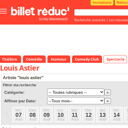
Invitations
Réduc
Bouton
menu
Sortez Maintenant!
principale
Recherche avancée
|
Les nouvea
Théâtre
Comédie
Humour
Comedy Club
Spectacle
Louis Astier
Artiste "louis astier"
Filtrer ma recherche
Catégorie:
Affiner par Date:
Ven.
Sam.
Dim.
Lun.
Mar.
Mer.
Jeu.
Ven.
«
07
08
09
10
11
12
13
14
Août
Août
Août
Août
Août
Août
Août
Août