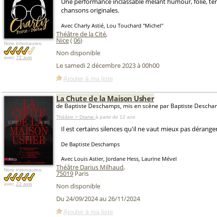
Une performance inclassable mêlant humour, folie, te
chansons originales.
Avec Charly Astié, Lou Touchard "Michel"
Théâtre de la Cité
,
Nice
(
06
)
Note internautes:
Non disponible
avec
72 avis
Le samedi 2 décembre 2023 à 00h00
Ajouter à ma liste
La Chute de la Maison Usher
de Baptiste Deschamps, mis en scène par Baptiste Desch
Théâtre > Drame
à partir de 12 ans
Il est certains silences qu'il ne vaut mieux pas déranger.
De Baptiste Deschamps
Avec Louis Astier, Jordane Hess, Laurine Mével
Théâtre Darius Milhaud
,
Note internautes:
75019
Paris
avec
22 avis
Non disponible
Du 24/09/2024 au 26/11/2024
Ajouter à ma liste