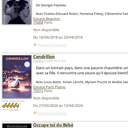
De Georges Feydeau
Avec Charles-Edouard Robin, Hortense Frémy, Clémentine Faity
Espace Beaujon
,
75008
Paris
Non disponible
Du 18/04/2018 au 20/04/2018
Ajouter à ma liste
Cendrillon
Théâtre
à partir de 5 ans
Dans un lointain pays, dans une pauvre chaumière, un a
avec sa fille. Il rencontre une veuve qu'il épouse bientô
Avec Louis Astier, Yohan Leriche, Myriam Pruche et Amélie Sa
Espace Paris Plaine
,
75015
Paris
Non disponible
Note internautes:
Du 27/03/2024 au 13/04/2024
avec
64 avis
Ajouter à ma liste
Occupe toi du Bébé