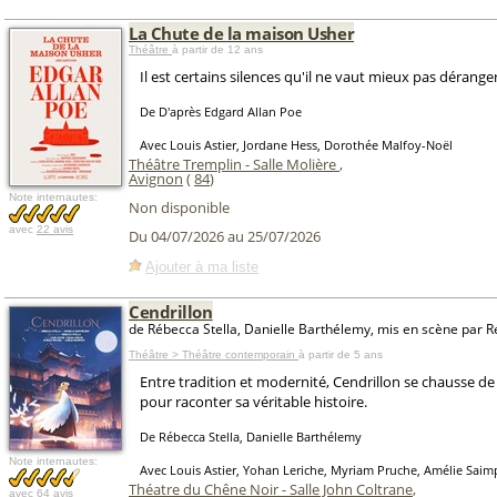
La Chute de la maison Usher
Théâtre
à partir de 12 ans
Il est certains silences qu'il ne vaut mieux pas déranger
De D'après Edgard Allan Poe
Avec Louis Astier, Jordane Hess, Dorothée Malfoy-Noël
Théâtre Tremplin - Salle Molière
,
Avignon
(
84
)
Note internautes:
Non disponible
avec
22 avis
Du 04/07/2026 au 25/07/2026
Ajouter à ma liste
Cendrillon
de Rébecca Stella, Danielle Barthélemy, mis en scène par R
Théâtre > Théâtre contemporain
à partir de 5 ans
Entre tradition et modernité, Cendrillon se chausse de
pour raconter sa véritable histoire.
De Rébecca Stella, Danielle Barthélemy
Note internautes:
Avec Louis Astier, Yohan Leriche, Myriam Pruche, Amélie Sai
Théatre du Chêne Noir - Salle John Coltrane
,
avec
64 avis