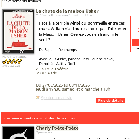
9 événements trouvés
La chute de la maison Usher
Théâtre > Fantastique
à partir de 12 ans
Face à la terrible vérité qui sommeille entre ces
murs, William n'a d'autres choix que d'affronter
la Maison Usher. Oserez-vous en franchir le
seuil ?
v
De Baptiste Deschamps
Note internautes:
Avec Louis Astier, Jordane Hess, Laurine Mével,
Dorothée Malfoy-Noël
avec
22 avis
A La Folie Théâtre
,
75011
Paris
Du 27/08/2026 au 08/11/2026
Jeudi à 19h30, samedi et dimanche à 18h
Ajouter à ma liste
Ces évènements ne sont plus disponibles
Charly Poète-Poète
Spectacles