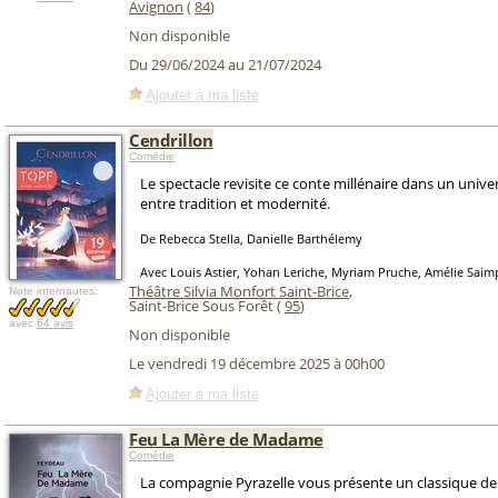
Avignon
(
84
)
Non disponible
Du 29/06/2024 au 21/07/2024
Ajouter à ma liste
Cendrillon
Comédie
Le spectacle revisite ce conte millénaire dans un unive
entre tradition et modernité.
De Rebecca Stella, Danielle Barthélemy
Avec Louis Astier, Yohan Leriche, Myriam Pruche, Amélie Sai
Théâtre Silvia Monfort Saint-Brice
,
Note internautes:
Saint-Brice Sous Forêt (
95
)
avec
64 avis
Non disponible
Le vendredi 19 décembre 2025 à 00h00
Ajouter à ma liste
Feu La Mère de Madame
Comédie
La compagnie Pyrazelle vous présente un classique d