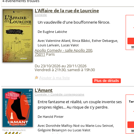
4 événements trouvés
L'Affaire de la rue de Lourcine
Comédie
Un vaudeville d'une bouffonnerie féroce.
De Eugène Labiche
Avec Valentine Allard, Ilinca Bãdoi, Esther Debargue,
Louis Larivain, Lucas Valot
v
Apollo Comedy - salle Apollo 200
,
75011
Paris
Du 23/10/2026 au 20/11/2026
Vendredi à 21h30, samedi à 19h30
Ajouter à ma liste
L'Amant
Comédie > Comédie contemporaine
Entre fantasme et réalité, un couple invente ses
Tar
propres règles... Au risque de s'y perdre.
De Harold Pinter
Avec Dorothée Malfoy-Noë ou Marie-Lou Seincel,
Grégoire Besançon ou Lucas Valot
v
Note internautes: