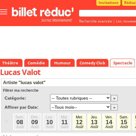
Invitations
Réduc
Bouton
menu
Sortez Maintenant!
principale
Recherche avancée
|
Les nouvea
Théâtre
Comédie
Humour
Comedy Club
Spectacle
Lucas Valot
Artiste "lucas valot"
Filtrer ma recherche
Catégorie:
Affiner par Date:
Sam.
Dim.
Lun.
Mar.
Mer.
Jeu.
Ven.
Sam.
«
08
09
10
11
12
13
14
15
Août
Août
Août
Août
Août
Août
Août
Août