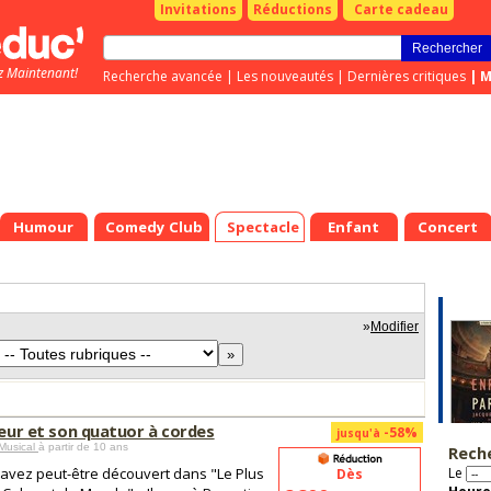
Invitations
Réductions
Carte cadeau
z Maintenant!
Recherche avancée
|
Les nouveautés
|
Dernières critiques
|
M
Humour
Comedy Club
Spectacle
Enfant
Concert
»
Modifier
leur et son quatuor à cordes
-58%
jusqu'à
Musical
à partir de 10 ans
Rech
'avez peut-être découvert dans "Le Plus
Le
Dès