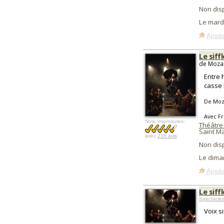
Non dis
Le mard
Ajoute
Le siff
de Mozart
Entre 
casse 
De Moza
Avec Fr
Note internautes:
Théâtre 
Saint M
avec
216 avis
Non dis
Le dima
Ajoute
Le siff
Spectacle
Voix s