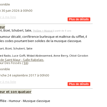
ponible
i 30 juin 2026 à 00h00
r à ma liste
leur
, Bizet, Schubert, Satie,
Théâtre > Musical
à partir de 6 ans
humour décalé, conférence burlesque et maîtrise du sifflet, il
les codes pourtant bien solides de la musique classique.
rt, Bizet, Schubert, Satie
ed Radix, Luce Goffi, Widad Abdessemed, Anne Berry, Chloé Girodon
de Saint Maur - Salle Rabelais
,
aur Des Fossés (
94
)
ponible
nche 24 septembre 2017 à 00h00
r à ma liste
leur et son quatuor
s
ifflée - Humour - Musique classique