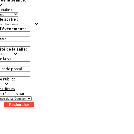
 de la Séance:
exceptionnelle.
Jusqu'à -56%
uhaité :
e sortie :
 d'événement :
es :
té de la salle:
la salle :
u code postal :
 Public :
 critères
es résultats par :