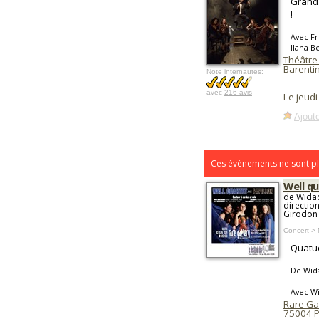
Grand 
!
Avec Fr
Ilana 
Théâtre
Barentin
Note internautes:
avec
216 avis
Le jeud
Ajoute
Ces évènements ne sont pl
Well qu
de Wida
directio
Girodon
Concert > 
Quatuo
De Wid
Avec W
Rare Ga
75004
P