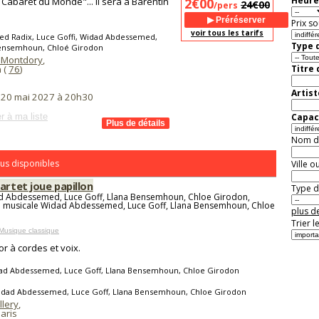
Heure
Cabaret du Monde"... Il sera à Barentin
2€00
24€00
/pers
Prix so
voir tous les tarifs
ed Radix, Luce Goffi, Widad Abdessemed,
Type d
Bensemhoun, Chloé Girodon
 Montdory
,
 (
76
)
Titre
Artist
i 20 mai 2027 à 20h30
r à ma liste
Capaci
Nom de 
us disponibles
Ville o
artet joue papillon
Type de
d Abdessemed, Luce Goff, Llana Bensemhoun, Chloe Girodon,
n musicale Widad Abdessemed, Luce Goff, Llana Bensemhoun, Chloe
plus de
Trier l
Musique classique
r à cordes et voix.
ad Abdessemed, Luce Goff, Llana Bensemhoun, Chloe Girodon
idad Abdessemed, Luce Goff, Llana Bensemhoun, Chloe Girodon
llery
,
aris