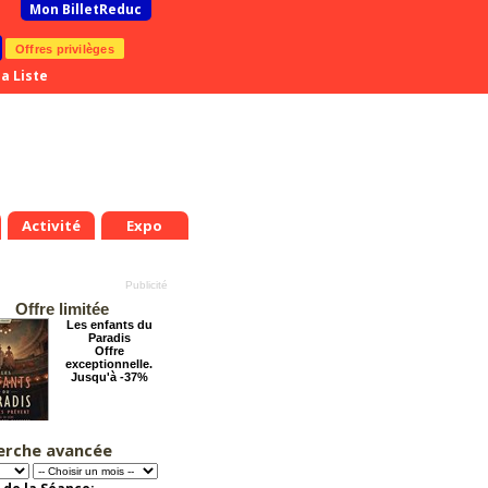
Mon BilletReduc
Offres privilèges
a Liste
Activité
Expo
Offre limitée
Les enfants du
Paradis
Offre
exceptionnelle.
Jusqu'à -37%
erche avancée
Pourquoi les
femmes aiment les
connards ?
Offre