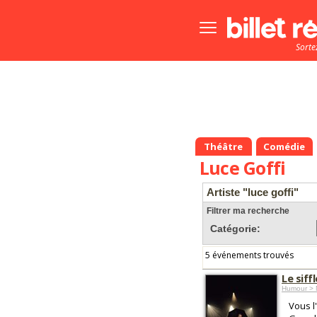
Bouton
menu
Sorte
principale
Théâtre
Comédie
Luce Goffi
Artiste "luce goffi"
Filtrer ma recherche
Catégorie:
5 événements trouvés
Le siff
Humour > 
Vous l