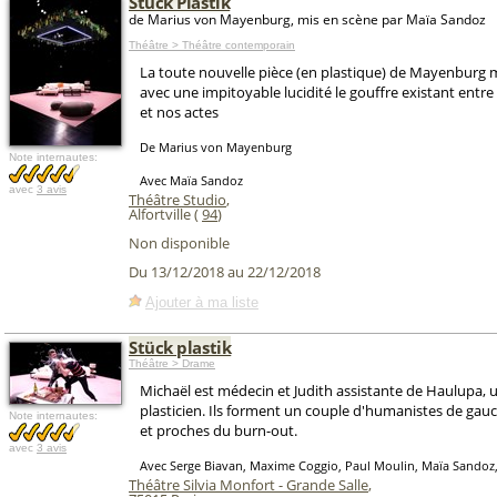
Stück Plastik
de Marius von Mayenburg, mis en scène par Maïa Sandoz
Théâtre > Théâtre contemporain
La toute nouvelle pièce (en plastique) de Mayenburg 
avec une impitoyable lucidité le gouffre existant entre
et nos actes
De Marius von Mayenburg
Note internautes:
Avec Maïa Sandoz
avec
3 avis
Théâtre Studio
,
Alfortville (
94
)
Non disponible
Du 13/12/2018 au 22/12/2018
Ajouter à ma liste
Stück plastik
Théâtre > Drame
Michaël est médecin et Judith assistante de Haulupa, u
plasticien. Ils forment un couple d'humanistes de gauc
Note internautes:
et proches du burn-out.
avec
3 avis
Avec Serge Biavan, Maxime Coggio, Paul Moulin, Maïa Sandoz, 
Théâtre Silvia Monfort - Grande Salle
,