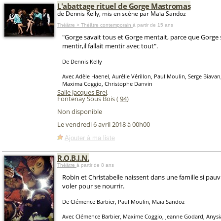
L'abattage rituel de Gorge Mastromas
de Dennis Kelly, mis en scène par Maïa Sandoz
Théâtre > Théâtre contemporain
à partir de 15 ans
"Gorge savait tous et Gorge mentait, parce que Gorge 
mentir,il fallait mentir avec tout".
De Dennis Kelly
Avec Adèle Haenel, Aurélie Vérillon, Paul Moulin, Serge Biavan,
Maxima Coggio, Christophe Danvin
Salle Jacques Brel
,
Fontenay Sous Bois (
94
)
Non disponible
Le vendredi 6 avril 2018 à 00h00
Ajouter à ma liste
R.O.B.I.N.
Théâtre
à partir de 8 ans
Robin et Christabelle naissent dans une famille si pauvr
voler pour se nourrir.
De Clémence Barbier, Paul Moulin, Maïa Sandoz
Avec Clémence Barbier, Maxime Coggio, Jeanne Godard, Anysi