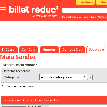
Invitations
Réduc
Bouton
menu
Sortez Maintenant!
principale
Recherche avancée
|
Les nouvea
Théâtre
Comédie
Humour
Comedy Club
Spectacle
Maia Sandoz
Artiste "maia sandoz"
Filtrer ma recherche
Catégorie:
10 événements trouvés
Ces évènements ne sont plus disponibles