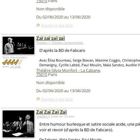
75015
Paris
Non disponible
Du 02/06/2020 au 13/06/2020
Ajouter à ma liste
Zaï zaï zaï zaï
Théâtre > Théâtre contemporain
D'après la BD de Fabcaro
Note internautes:
Avec Élisa Bourreau, Serge Biavan, Maxime Coggio, Christoph
Demarigny, Cyrille Labbé, Paul Moulin, Maïa Sandoz, Aurélie V
avec
12 avis
Théâtre Silvia Monfort - La Cabane
,
75015
Paris
Non disponible
Du 02/06/2020 au 13/06/2020
Ajouter à ma liste
Zaï Zaï Zaï Zaï
Théâtre
à partir de 13 ans
Entre humour burlesque et satire sociale acide, une piè
voir et revoir (d'après la BD de Fabcaro).
De Fabcaro, Maïa Sandoz, Paul Moulin