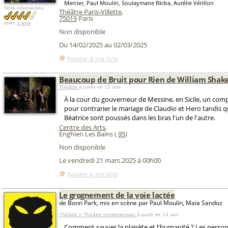
Mercier, Paul Moulin, Soulaymane Rkiba, Aurélie Vérillon
Note internautes:
Théâtre Paris-Villette
,
75019
Paris
avec
1 avis
Non disponible
Du 14/02/2025 au 02/03/2025
Ajouter à ma liste
Beaucoup de Bruit pour Rien de William Shak
Théâtre
à partir de 12 ans
À la cour du gouverneur de Messine, en Sicile, un com
pour contrarier le mariage de Claudio et Hero tandis q
Béatrice sont poussés dans les bras l'un de l'autre.
Centre des Arts
,
Enghien Les Bains (
95
)
Non disponible
Le vendredi 21 mars 2025 à 00h00
Ajouter à ma liste
Le grognement de la voie lactée
de Bonn Park, mis en scène par Paul Moulin, Maïa Sandoz
Théâtre > Théâtre contemporain
à partir de 14 ans
Comment sauver la planète et l'humanité ? Les perso