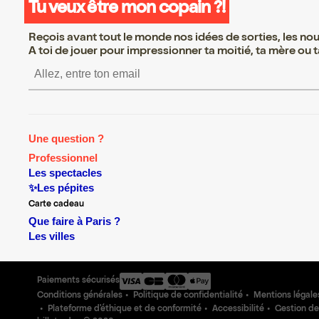
Tu veux être mon copain ?!
Reçois avant tout le monde nos idées de sorties, les nouv
A toi de jouer pour impressionner ta moitié, ta mère ou ta
S’inscrire S’inscrire S’inscrire S’
Une question ?
Professionnel
Les spectacles
✨Les pépites
Carte cadeau
Que faire à Paris ?
Les villes
Paiements sécurisés
Conditions générales
Politique de confidentialité
Mentions légale
Plateforme d'éthique et de conformité
Accessibilité
Gestion de