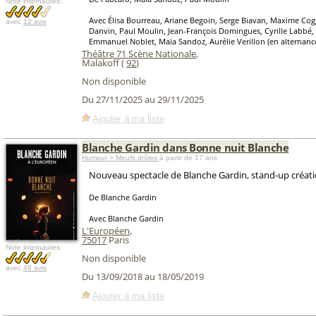
Note internautes:
Avec Élisa Bourreau, Ariane Begoin, Serge Biavan, Maxime Cog
avec
12 avis
Danvin, Paul Moulin, Jean-François Domingues, Cyrille Labbé,
Emmanuel Noblet, Maïa Sandoz, Aurélie Verillon (en alternanc
Théâtre 71 Scène Nationale
,
Malakoff (
92
)
Non disponible
Du 27/11/2025 au 29/11/2025
Ajouter à ma liste
Blanche Gardin dans Bonne nuit Blanche
Humour > Meufs drôles
à partir de 17 ans
Nouveau spectacle de Blanche Gardin, stand-up créat
De Blanche Gardin
Avec Blanche Gardin
L'Européen
,
75017
Paris
Note internautes:
Non disponible
avec
48 avis
Du 13/09/2018 au 18/05/2019
Ajouter à ma liste