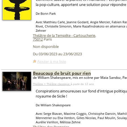
la pop-culture, apportent une solution pour répondre 
De Bonn Park
Avec Matthieu Carle, Jeanne Godard, Angie Mercier, Fabien Ra
Rivet, Christelle Simonin, Marie Razafindrakoto en alternance 
Zehner
Théâtre de la Tempête - Cartoucherie
,
75012
Paris
Non disponible
Du 03/06/2023 au 23/06/2023
Ajouter à ma liste
Beaucoup de bruit pour rien
de William Shakespeare, mis en scène par Maïa Sandoz, Pa
Théâtre > Théâtre classique
à partir de 12 ans
Conspirations amoureuses sur fond d'intrigue politiqu
royaume de Sicile !
De William Shakespeare
Avec Serge Biavan, Maxime Coggio, Christophe Danvin, Mathil
Mennetrier ou Elsa Verdon, Gilles Nicolas, Paul Moulin, Soul
Aurélie Verillon, Mélissa Zehne