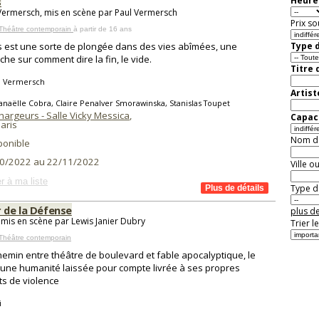
s
Heure 
Vermersch, mis en scène par Paul Vermersch
Prix so
 Théâtre contemporain
à partir de 16 ans
s est une sorte de plongée dans des vies abîmées, une
Type d
che sur comment dire la fin, le vide.
Titre 
l Vermersch
Artist
naëlle Cobra, Claire Penalver Smorawinska, Stanislas Toupet
hargeurs - Salle Vicky Messica
,
Capaci
aris
Nom de 
ponible
0/2022 au 22/11/2022
Ville o
r à ma liste
Type de
r de la Défense
plus de
 mis en scène par Lewis Janier Dubry
Trier l
Théâtre contemporain
hemin entre théâtre de boulevard et fable apocalyptique, le
d'une humanité laissée pour compte livrée à ses propres
cts de violence
i