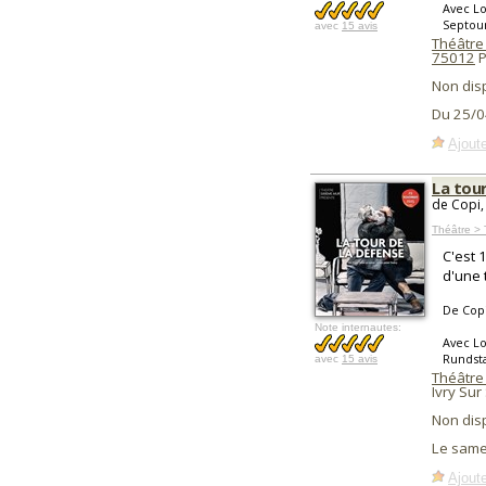
Avec Lo
Septou
avec
15 avis
Théâtre 
75012
P
Non dis
Du 25/0
Ajoute
La tou
de Copi,
Théâtre > 
C'est 
d'une 
De Cop
Note internautes:
Avec Lo
Rundsta
avec
15 avis
Théâtre
Ivry Sur
Non dis
Le same
Ajoute