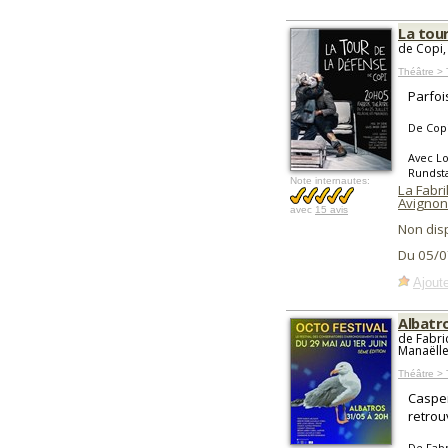
La tou
de Copi,
Théâtre >
Parfoi
De Cop
Avec Lo
Rundsta
Note internautes:
La Fabri
Avignon
avec
15 avis
Non dis
Du 05/0
Ajoute
Albatr
de Fabri
Manaëll
Théâtre > 
Casper
retrou
De Fab