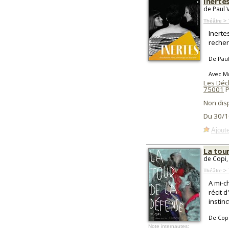
Inerte
de Paul 
Théâtre >
Inerte
recher
De Pau
Avec Ma
Les Déc
75001
P
Non dis
Du 30/1
Ajoute
La tou
de Copi,
Théâtre > 
A mi-c
récit 
instin
De Cop
Note internautes: