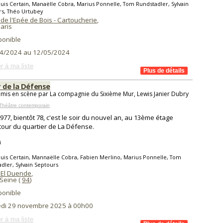
uis Certain, Manaëlle Cobra, Marius Ponnelle, Tom Rundstadler, Sylvain
rs, Théo Urtubey
de l'Epée de Bois - Cartoucherie
,
aris
ponible
4/2024 au 12/05/2024
r à ma liste
r de la Défense
 mis en scène par La compagnie du Sixième Mur, Lewis Janier Dubry
Théâtre contemporain
1977, bientôt 78, c'est le soir du nouvel an, au 13ème étage
tour du quartier de La Défense.
i
uis Certain, Mannaëlle Cobra, Fabien Merlino, Marius Ponnelle, Tom
dler, Sylvain Septours
 El Duende
,
 Seine (
94
)
ponible
di 29 novembre 2025 à 00h00
r à ma liste