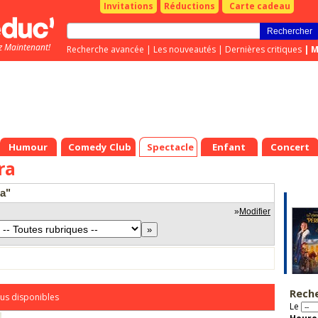
Invitations
Réductions
Carte cadeau
z Maintenant!
Recherche avancée
|
Les nouveautés
|
Dernières critiques
|
M
Humour
Comedy Club
Spectacle
Enfant
Concert
ra
ra"
»
Modifier
Rech
us disponibles
Le