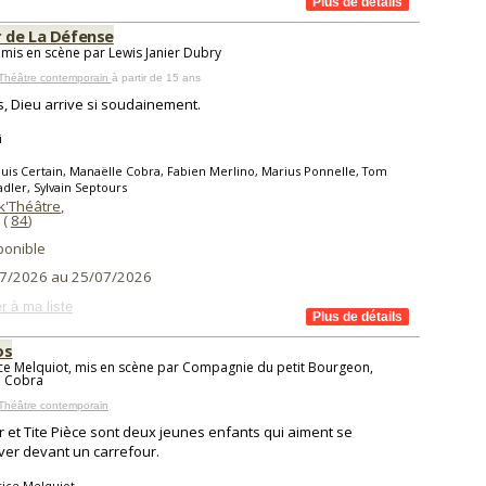
r de La Défense
 mis en scène par Lewis Janier Dubry
 Théâtre contemporain
à partir de 15 ans
s, Dieu arrive si soudainement.
i
uis Certain, Manaëlle Cobra, Fabien Merlino, Marius Ponnelle, Tom
dler, Sylvain Septours
k'Théâtre
,
(
84
)
ponible
7/2026 au 25/07/2026
r à ma liste
os
ce Melquiot, mis en scène par Compagnie du petit Bourgeon,
e Cobra
Théâtre contemporain
 et Tite Pièce sont deux jeunes enfants qui aiment se
ver devant un carrefour.
rice Melquiot