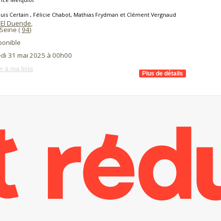
uis Certain , Félicie Chabot, Mathias Frydman et Clément Vergnaud
 El Duende
,
 Seine (
94
)
ponible
di 31 mai 2025 à 00h00
r à ma liste