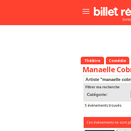
Bouton
menu
Sorte
principale
Théâtre
Comédie
Manaelle Cob
Artiste "manaelle cob
Filtrer ma recherche
Catégorie:
5 événements trouvés
Ces évènements ne sont pl