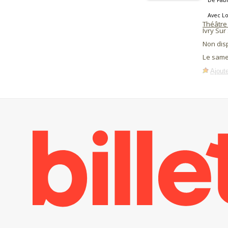
Avec Lo
Théâtre
Ivry Sur
Non dis
Le same
Ajoute