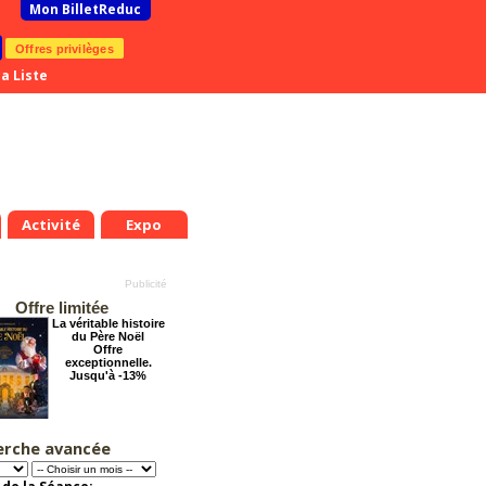
Mon BilletReduc
Offres privilèges
a Liste
Activité
Expo
Offre limitée
La véritable histoire
du Père Noël
Offre
exceptionnelle.
Jusqu'à -13%
erche avancée
Le Rôti - La
nouvelle comédie
d'Amanda Sthers
Offre