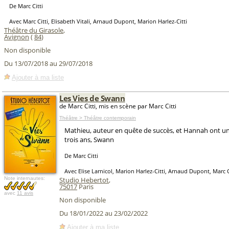
De Marc Citti
Avec Marc Citti, Elisabeth Vitali, Arnaud Dupont, Marion Harlez-Citti
Théâtre du Girasole
,
Avignon
(
84
)
Non disponible
Du 13/07/2018 au 29/07/2018
Ajouter à ma liste
Les Vies de Swann
de Marc Citti, mis en scène par Marc Citti
Théâtre > Théâtre contemporain
Mathieu, auteur en quête de succès, et Hannah ont un
trois ans, Swann
De Marc Citti
Avec Elise Larnicol, Marion Harlez-Citti, Arnaud Dupont, Marc C
Note internautes:
Studio Hebertot
,
75017
Paris
avec
11 avis
Non disponible
Du 18/01/2022 au 23/02/2022
Ajouter à ma liste