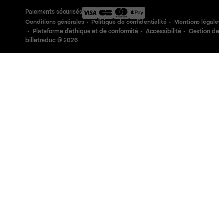
Paiements sécurisés
Conditions générales
Politique de confidentialité
Mentions légale
Plateforme d'éthique et de conformité
Accessibilité
Gestion de
billetreduc ©
2026