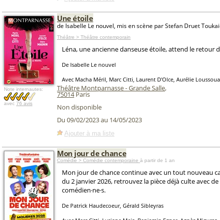
Une étoile
de Isabelle Le nouvel, mis en scène par Stefan Druet Toukai
Théâtre > Théâtre contemporain
Léna, une ancienne danseuse étoile, attend le retour de
De Isabelle Le nouvel
Avec Macha Méril, Marc Citti, Laurent D'Olce, Aurélie Loussoua
Théâtre Montparnasse - Grande Salle
,
Note internautes:
75014
Paris
avec
76 avis
Non disponible
Du 09/02/2023 au 14/05/2023
Ajouter à ma liste
Mon jour de chance
Comédie > Comédie contemporaine
à partir de 1 an
Mon jour de chance continue avec un tout nouveau cast
du 2 janvier 2026, retrouvez la pièce déjà culte avec 
comédien·ne·s.
De Patrick Haudecoeur, Gérald Sibleyras