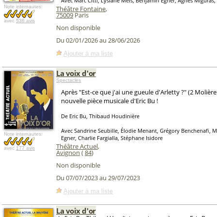
Avec Marc Citti, Lysiane Meis, Benjamin Egner, Agnès Miguras, 
Note internautes:
Théâtre Fontaine
,
75009
Paris
avec
536 avis
Non disponible
Du 02/01/2026 au 28/06/2026
Ajouter à ma liste
La voix d'or
Spectacles
Après "Est-ce que j'ai une gueule d'Arletty ?" (2 Molière
nouvelle pièce musicale d'Eric Bu !
De Eric Bu, Thibaud Houdinière
Avec Sandrine Seubille, Élodie Menant, Grégory Benchenafi, Ma
Note internautes:
Egner, Charlie Fargialla, Stéphane Isidore
Théâtre Actuel
,
avec
177 avis
Avignon
(
84
)
Non disponible
Du 07/07/2023 au 29/07/2023
Ajouter à ma liste
La voix d'or