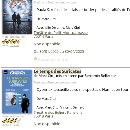
Théâtre > Théâtre contemporain
Paula S. refuse de se laisser brider par les fatalités de l
De Marc Citti
Avec Julie Delarme, Marc Citti
Théâtre du Petit Montparnasse
,
75014
Paris
Note internautes:
Non disponible
avec
67 avis
Du 30/01/2025 au 30/04/2025
Ajouter à ma liste
Le temps des Suricates
de Marc Citti, mis en scène par Benjamin Bellecour
Théâtre > Théâtre contemporain
Oyonnax, accueille ce soir le spectacle Hamlet en tour
De Marc Citti
Avec Marc Citti, Vincent Deniard
Théâtre des Béliers Parisiens
,
75018
Paris
Note internautes:
Non disponible
avec
47 avis