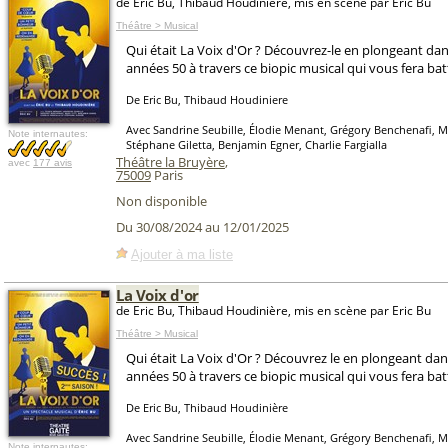
de Eric Bu, Thibaud Houdiniere, mis en scène par Eric Bu
Théâtre > Musical
Qui était La Voix d'Or ? Découvrez-le en plongeant dan
années 50 à travers ce biopic musical qui vous fera batt
De Eric Bu, Thibaud Houdiniere
Avec Sandrine Seubille, Élodie Menant, Grégory Benchenafi, Ma
Note internautes:
Stéphane Giletta, Benjamin Egner, Charlie Fargialla
Théâtre la Bruyère
,
avec
177 avis
75009
Paris
Non disponible
Du 30/08/2024 au 12/01/2025
Ajouter à ma liste
La Voix d'or
de Eric Bu, Thibaud Houdinière, mis en scène par Eric Bu
Théâtre > Musical
Qui était La Voix d'Or ? Découvrez le en plongeant dan
années 50 à travers ce biopic musical qui vous fera batt
De Eric Bu, Thibaud Houdinière
Avec Sandrine Seubille, Élodie Menant, Grégory Benchenafi, Ma
Note internautes: