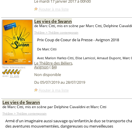
Le mardi 17 janvier 2017 à 00h00
Ajouter à ma liste
Les vies de Swann
de Marc Citti, mis en scène par Marc Citti, Delphine Ciavaldi
Théâtre > Théâtre contemporain
Prix Coup de Coeur de la Presse - Avignon 2018
De Marc Citti
Avec Marion Harlez-Citti, Elise Larnicol, Arnaud Dupont, Marc C
Le Théâtre des Béliers
,
Avignon
(
84
)
Note internautes:
Non disponible
avec
11 avis
Du 05/07/2019 au 28/07/2019
Ajouter à ma liste
Les vies de Swann
de Marc Citti, mis en scène par Delphine Ciavaldini et Marc Citti
Théâtre > Théâtre contemporain
Armé d'un imaginaire aussi sauvage qu'enfantin,le duo se transporte ch
des aventures mouvementées, dangereuses ou merveilleuses