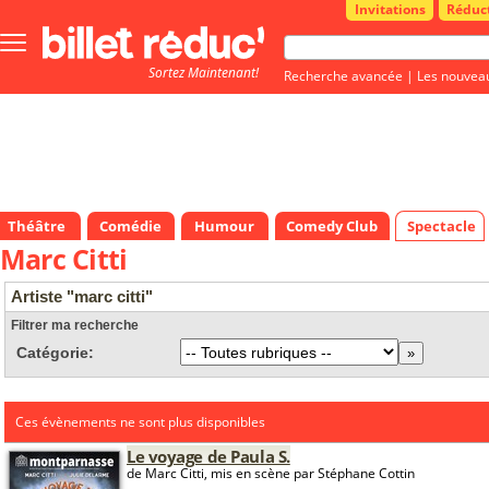
Invitations
Réduc
Bouton
menu
Sortez Maintenant!
principale
Recherche avancée
|
Les nouvea
Théâtre
Comédie
Humour
Comedy Club
Spectacle
Marc Citti
Artiste "marc citti"
Filtrer ma recherche
Catégorie:
Ces évènements ne sont plus disponibles
Le voyage de Paula S.
de Marc Citti, mis en scène par Stéphane Cottin